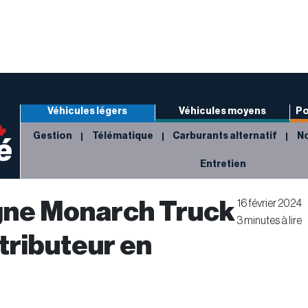
Véhicules légers
Véhicules moyens
Po
Gestion
Télématique
Carburants alternatif
No
Entretien
ne Monarch Truck
16 février 2024
3 minutes à lire
ributeur en