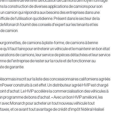
aie en matière de vente et de location de camions de moyen tonnage
ns la construction de diverses applications de camions pour son
r un camion qui répondra aux besoins des entreprises dans une
fficile de l'utilisation quotidienne. Présent dans le secteur de la
e Monarch fournit des conseils d'expert sur les tenants et les
e de camion.
 fourgonnettes, de camions à plate-forme, de camions à benne
qu'il faut faire pour entretenir un véhicule et le maintenir en bon état
parations de camions, leur service de pièces détachées et leur service
e de l'entreprise de rester sur la route et de fonctionner au
te de garantie.
ormais inscrit sur la liste des concessionnaires californiens agréés
eenPower construits à cet effet. Un distributeur agréé HVIP est chargé
int d'achat. Le HVIP accélère la commercialisation des véhicules à
 un programme de bons d'achat. « Avec un bon HVIP amélioré, les
ller avec Monarch pour acheter un tout nouveau véhicule tout
xes, et ce avant tout avantage de crédit d'impôt fédéral réalisé