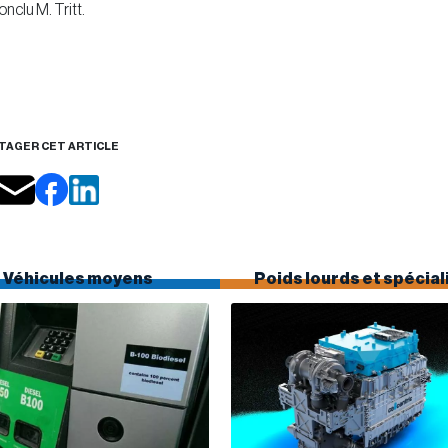
nclu M. Tritt.
TAGER CET ARTICLE
Véhicules moyens
Poids lourds et spécial