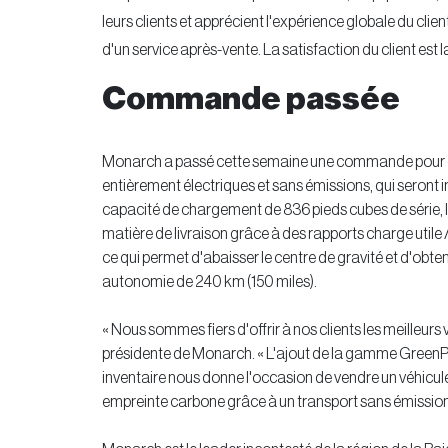
leurs clients et apprécient l'expérience globale du client
d'un service après-vente. La satisfaction du client est 
Commande passée
Monarch a passé cette semaine une commande pour qu
entièrement électriques et sans émissions, qui seront 
capacité de chargement de 836 pieds cubes de série, l
matière de livraison grâce à des rapports charge utile
ce qui permet d'abaisser le centre de gravité et d'ob
autonomie de 240 km (150 miles).
« Nous sommes fiers d'offrir à nos clients les meilleurs
présidente de Monarch. « L'ajout de la gamme GreenPo
inventaire nous donne l'occasion de vendre un véhicule 
empreinte carbone grâce à un transport sans émission