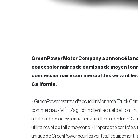
GreenPower Motor Company a annoncé la nom
concessionnaires de camions de moyen tonnage
concessionnaire commercial desservant les m
Californie.
« GreenPower est ravi d'accueillir Monarch Truck Cen
commerciaux VÉ. Il s'agit d'un client actuel de Lion Tr
relation de concessionnaire naturelle », a déclaré Cla
utilitaires et de taille moyenne. « L'approche centrée 
unique de GreenPower pour les ventes, l'équipement, la li