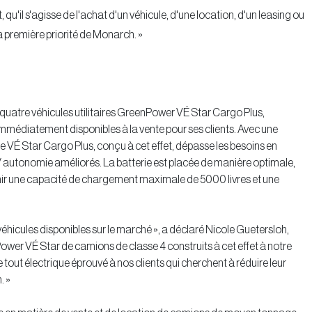
, qu'il s'agisse de l'achat d'un véhicule, d'une location, d'un leasing ou
la première priorité de Monarch. »
atre véhicules utilitaires GreenPower VÉ Star Cargo Plus,
immédiatement disponibles à la vente pour ses clients. Avec une
e VÉ Star Cargo Plus, conçu à cet effet, dépasse les besoins en
 / autonomie améliorés. La batterie est placée de manière optimale,
tenir une capacité de chargement maximale de 5000 livres et une
 véhicules disponibles sur le marché », a déclaré Nicole Guetersloh,
wer VÉ Star de camions de classe 4 construits à cet effet à notre
tout électrique éprouvé à nos clients qui cherchent à réduire leur
. »