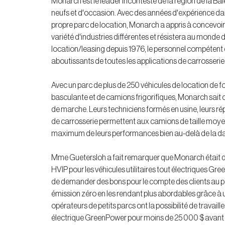
Monarch est le leader incontesté de la région de la B
neufs et d'occasion. Avec des années d'expérience da
propre parc de location, Monarch a appris à concevoi
variété d'industries différentes et résistera au monde di
location/leasing depuis 1976, le personnel compétent d
aboutissants de toutes les applications de carrosseri
Avec un parc de plus de 250 véhicules de location de
basculante et de camions frigorifiques, Monarch sait ce 
de marche. Leurs techniciens formés en usine, leurs ré
de carrosserie permettent aux camions de taille moyenn
maximum de leurs performances bien au-delà de la da
Mme Guetersloh a fait remarquer que Monarch était dés
HVIP pour les véhicules utilitaires tout électriques Gr
de demander des bons pour le compte des clients au po
émission zéro en les rendant plus abordables grâce à
opérateurs de petits parcs ont la possibilité de travai
électrique GreenPower pour moins de 25 000 $ avant ta