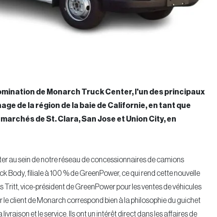
ination de Monarch Truck Center, l'un des principaux
 de la région de la baie de Californie, en tant que
archés de St. Clara, San Jose et Union City, en
ter au sein de notre réseau de concessionnaires de camions
uck Body, filiale à 100 % de GreenPower, ce qui rend cette nouvelle
us Tritt, vice-président de GreenPower pour les ventes de véhicules
sur le client de Monarch correspond bien à la philosophie du guichet
vraison et le service. Ils ont un intérêt direct dans les affaires de