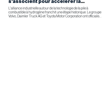
s'associent pour accélérer la
fabrication industrielle de piles à
L'alliance industrielle autour de la technologie de la pile à
combustible à hydrogène franchit une étape historique. Le groupe
combustible pour le transport
Volvo, Daimler Truck AG et Toyota Motor Corporation ont officialisé
commercial
la signature d'un accord ferme prévoyant l'entrée...