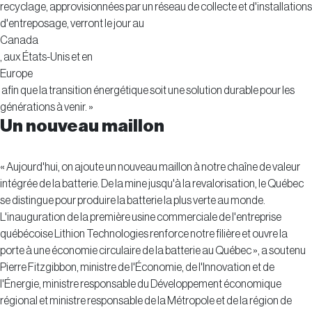
recyclage, approvisionnées par un réseau de collecte et d'installations
d'entreposage, verront le jour au
Canada
, aux États-Unis et en
Europe
afin que la transition énergétique soit une solution durable pour les
générations à venir. »
Un nouveau maillon
« Aujourd'hui, on ajoute un nouveau maillon à notre chaîne de valeur
intégrée de la batterie. De la mine jusqu'à la revalorisation, le Québec
se distingue pour produire la batterie la plus verte au monde.
L'inauguration de la première usine commerciale de l'entreprise
québécoise Lithion Technologies renforce notre filière et ouvre la
porte à une économie circulaire de la batterie au Québec », a soutenu
Pierre Fitzgibbon, ministre de l'Économie, de l'Innovation et de
l'Énergie, ministre responsable du Développement économique
régional et ministre responsable de la Métropole et de la région de