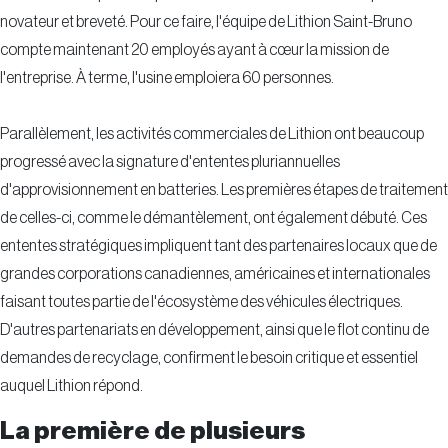
novateur et breveté. Pour ce faire, l'équipe de Lithion Saint-Bruno
compte maintenant 20 employés ayant à cœur la mission de
l'entreprise. À terme, l'usine emploiera 60 personnes.
Parallèlement, les activités commerciales de Lithion ont beaucoup
progressé avec la signature d'ententes pluriannuelles
d'approvisionnement en batteries. Les premières étapes de traitement
de celles-ci, comme le démantèlement, ont également débuté. Ces
ententes stratégiques impliquent tant des partenaires locaux que de
grandes corporations canadiennes, américaines et internationales
faisant toutes partie de l'écosystème des véhicules électriques.
D'autres partenariats en développement, ainsi que le flot continu de
demandes de recyclage, confirment le besoin critique et essentiel
auquel Lithion répond.
La première de plusieurs