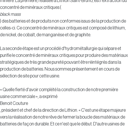
minière. La première, réalisée à Lithion Saint-Bruno, est l'extraction du
concentré de minéraux critiques (
black mass
) des batteries et de produits non conformes issus de la production de
celles-ci. Ce concentré de minéraux critiques est composé de lithium,
de nickel, de cobalt, de manganèse et de graphite.
La seconde étape est un procédé d'hydrométallurgie qui sépare et
purifie le concentré de minéraux critiques pour produire des matériaux
stratégiques de très grande pureté pouvant être réintégrés dans la
production de batteries. Nous sommes présentement en cours de
sélection de site pour cette usine.
« Quelle fierté d'avoir complété la construction de notre première
usine commerciale », a exprimé
Benoit Couture
, président et chef de la direction de Lithion. « C'est une étape majeure
vers la réalisation de notre rêve de fermer la boucle des matériaux de
batteries de façon durable. Et ce n'est que le début. D'autre usines de