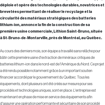
déploie et opère des technologies durables, novatrices et
brevetées permettant de réaliser le recyclage et la
circularité des matériaux stratégiques des batteries
lithium-ion, annonce la fin de la construction de sa
première usine commerciale, Lithion Saint-Bruno, située
à
St-Bruno
-de-Montarville, près de Montréal, au Québec.
Au cours des derniers mois, son équipe a travaillé sans relâche pour
bâtir cette première usine d'extraction de minéraux critiques de
batteries lithium-ion dans le nord-est de l'Amérique du Nord. Ce projet
a été rendu possible notamment grâce à un important soutien
financier accordé par le gouvernement du Québec. Tous les
équipements, dont plusieurs ont été créés sur mesure pour ses
procédés et technologies uniques, sont en place. L'entreprise est
maintenant en phase de mise en service des équipements afin
d'assurer une opération performante et sécuritaire de son procédé