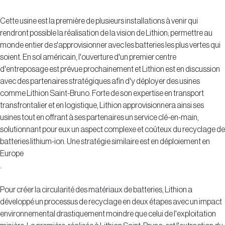
Cette usine est la première de plusieurs installations à venir qui
rendront possible la réalisation de la vision de Lithion; permettre au
monde entier de s'approvisionner avec les batteries les plus vertes qui
soient. En sol américain, l'ouverture d'un premier centre
d'entreposage est prévue prochainement et Lithion est en discussion
avec des partenaires stratégiques afin d'y déployer des usines
comme Lithion Saint-Bruno. Forte de son expertise en transport
transfrontalier et en logistique, Lithion approvisionnera ainsi ses
usines tout en offrant à ses partenaires un service clé-en-main,
solutionnant pour eux un aspect complexe et coûteux du recyclage de
batteries lithium-ion. Une stratégie similaire est en déploiement en
Europe
.
Pour créer la circularité des matériaux de batteries, Lithion a
développé un processus de recyclage en deux étapes avec un impact
environnemental drastiquement moindre que celui de l'exploitation