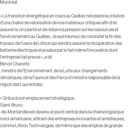
Montréal.
« La transition énergétique en cours au Québec nécessite la création
d'une chaîne de valorisation de nos matériaux critiques afin d'en
assurer la circularité et de réduire la pression sur les ressources et
l'environnement au Québec. Je suis heureux de constater la fin des
travaux de l'usine de Lithion qui viendra assurer la récupération des
batteries électriques et je salue par le fait même l'innovation dont
l'entreprise fait preuve », a dit
Benoit Charette
, ministre de l'Environnement, de la Lutte aux changements
climatiques, de la Faune et des Parcs et ministre responsable de la
région des Laurentides.
« Grâce à son emplacement stratégique,
Saint-Bruno
-de-Montarville est devenu un pivot central dans la chaîne logistique
nord-américaine, attirant des entreprises innovantes et ambitieuses,
comme Lithion Technologies, de même que des emplois de grande