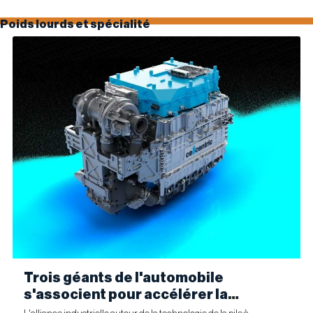
Poids lourds et spécialité
Trois géants de l'automobile
s'associent pour accélérer la
fabrication industrielle de piles à