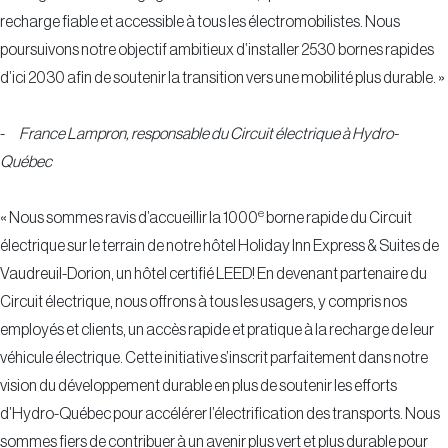
recharge fiable et accessible à tous les électromobilistes. Nous
poursuivons notre objectif ambitieux d’installer 2530 bornes rapides
d’ici 2030 afin de soutenir la transition vers une mobilité plus durable. »
-
France Lampron, responsable du Circuit électrique à Hydro-
Québec
e
« Nous sommes ravis d’accueillir la 1000
borne rapide du Circuit
électrique sur le terrain de notre hôtel Holiday Inn Express & Suites de
Vaudreuil-Dorion, un hôtel certifié LEED! En devenant partenaire du
Circuit électrique, nous offrons à tous les usagers, y compris nos
employés et clients, un accès rapide et pratique à la recharge de leur
véhicule électrique. Cette initiative s’inscrit parfaitement dans notre
vision du développement durable en plus de soutenir les efforts
d’Hydro-Québec pour accélérer l’électrification des transports. Nous
sommes fiers de contribuer à un avenir plus vert et plus durable pour