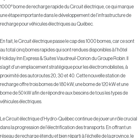
e
1000
borne de recharge rapide du Circuit électrique, ce qui marque
une étape importante dans le développement de l’infrastructure de
recharge pour véhicules électriques au Québec.
En fait, le Circuit électrique passe le cap des 1000 bornes, car ce sont
au total cinq bornes rapides qui sont rendues disponibles à l’hôtel
Holiday Inn Express & Suites Vaudreuil-Dorion du Groupe Robin. Il
s’agit d’un emplacement stratégique pour les électromobilistes, à
proximité des autoroutes 20, 30 et 40. Cette nouvelle station de
recharge offre trois bornes de 180 kW, une borne de 120 kW et une
borne de 50 kW afin de répondre aux besoins de tous les types de
véhicules électriques.
Le Circuit électrique d’Hydro-Québec continue de jouer un rôle crucial
dans la progression de l’électrification des transports. En offrant un
réseau de recharge étendu et bien réparti à l’échelle de la province, le