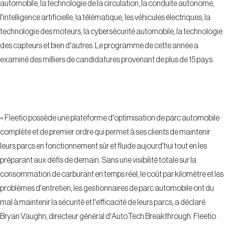
automobile, la technologie de la circulation, la conduite autonome,
l'intelligence artificielle, la télématique, les véhicules électriques, la
technologie des moteurs, la cybersécurité automobile, la technologie
des capteurs et bien d'autres. Le programme de cette année a
examiné des milliers de candidatures provenant de plus de 15 pays.
« Fleetio possède une plateforme d'optimisation de parc automobile
complète et de premier ordre qui permet à ses clients de maintenir
leurs parcs en fonctionnement sûr et fluide aujourd'hui tout en les
préparant aux défis de demain. Sans une visibilité totale sur la
consommation de carburant en temps réel, le coût par kilomètre et les
problèmes d'entretien, les gestionnaires de parc automobile ont du
mal à maintenir la sécurité et l'efficacité de leurs parcs, a déclaré
Bryan Vaughn, directeur général d'AutoTech Breakthrough. Fleetio