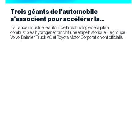
Trois géants de l'automobile
s'associent pour accélérer la
fabrication industrielle de piles à
L'alliance industrielle autour de la technologie de la pile à
combustible à hydrogène franchit une étape historique. Le groupe
combustible pour le transport
Volvo, Daimler Truck AG et Toyota Motor Corporation ont officialisé
commercial
la signature d'un accord ferme prévoyant l'entrée...