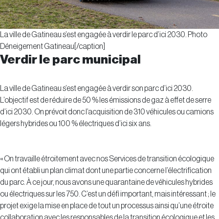
La ville de Gatineau s’est engagée à verdir le parc d’ici 2030. Photo
Déneigement Gatineau[/caption]
Verdir le parc municipal
La ville de Gatineau s’est engagée à verdir son parc d’ici 2030.
L’objectif est de réduire de 50 % les émissions de gaz à effet de serre
d’ici 2030. On prévoit donc l’acquisition de 310 véhicules ou camions
légers hybrides ou 100 % électriques d’ici six ans.
« On travaille étroitement avec nos Services de transition écologique
qui ont établi un plan climat dont une partie concerne l’électrification
du parc. À ce jour, nous avons une quarantaine de véhicules hybrides
ou électriques sur les 750. C’est un défi important, mais intéressant ; le
projet exige la mise en place de tout un processus ainsi qu’une étroite
collaboration avec les responsables de la transition écologique et les