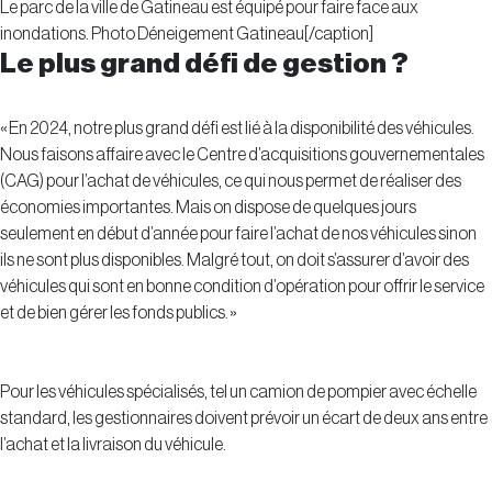
Le parc de la ville de Gatineau est équipé pour faire face aux
inondations. Photo Déneigement Gatineau[/caption]
Le plus grand défi de gestion ?
« En 2024, notre plus grand défi est lié à la disponibilité des véhicules.
Nous faisons affaire avec le Centre d’acquisitions gouvernementales
(CAG) pour l’achat de véhicules, ce qui nous permet de réaliser des
économies importantes. Mais on dispose de quelques jours
seulement en début d’année pour faire l’achat de nos véhicules sinon
ils ne sont plus disponibles. Malgré tout, on doit s’assurer d’avoir des
véhicules qui sont en bonne condition d’opération pour offrir le service
et de bien gérer les fonds publics. »
Pour les véhicules spécialisés, tel un camion de pompier avec échelle
standard, les gestionnaires doivent prévoir un écart de deux ans entre
l’achat et la livraison du véhicule.