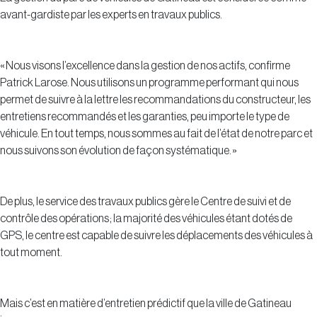
avant-gardiste par les experts en travaux publics.
« Nous visons l’excellence dans la gestion de nos actifs, confirme
Patrick Larose. Nous utilisons un programme performant qui nous
permet de suivre à la lettre les recommandations du constructeur, les
entretiens recommandés et les garanties, peu importe le type de
véhicule. En tout temps, nous sommes au fait de l’état de notre parc et
nous suivons son évolution de façon systématique. »
De plus, le service des travaux publics gère le Centre de suivi et de
contrôle des opérations ; la majorité des véhicules étant dotés de
GPS, le centre est capable de suivre les déplacements des véhicules à
tout moment.
Mais c’est en matière d’entretien prédictif que la ville de Gatineau