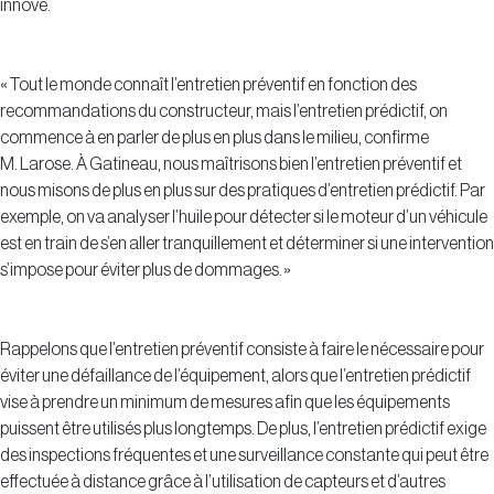
innove.
« Tout le monde connaît l’entretien préventif en fonction des
recommandations du constructeur, mais l’entretien prédictif, on
commence à en parler de plus en plus dans le milieu, confirme
M. Larose. À Gatineau, nous maîtrisons bien l’entretien préventif et
nous misons de plus en plus sur des pratiques d’entretien prédictif. Par
exemple, on va analyser l’huile pour détecter si le moteur d’un véhicule
est en train de s’en aller tranquillement et déterminer si une intervention
s’impose pour éviter plus de dommages. »
Rappelons que l’entretien préventif consiste à faire le nécessaire pour
éviter une défaillance de l’équipement, alors que l’entretien prédictif
vise à prendre un minimum de mesures afin que les équipements
puissent être utilisés plus longtemps. De plus, l’entretien prédictif exige
des inspections fréquentes et une surveillance constante qui peut être
effectuée à distance grâce à l’utilisation de capteurs et d’autres