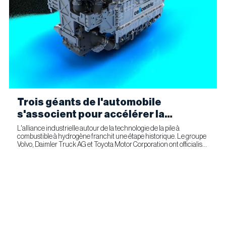
Trois géants de l'automobile
s'associent pour accélérer la
fabrication industrielle de piles à
L'alliance industrielle autour de la technologie de la pile à
combustible à hydrogène franchit une étape historique. Le groupe
combustible pour le transport
Volvo, Daimler Truck AG et Toyota Motor Corporation ont officialisé
commercial
la signature d'un accord ferme prévoyant l'entrée...