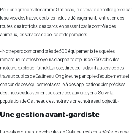
Pour une grande ville comme Gatineau, la diversité de l’offre gérée par
le service des travaux publics inclut le déneigement, l’entretien des
routes, des trottoirs, des parcs, en passant par le contrôle des
animaux, les services de police et de pompiers.
« Notre parc comprend près de 500 équipements tels que les
remorqueurs et les broyeurs d’asphalte et plus de 750 véhicules
moteurs, explique Patrick Larose, directeur adjoint au service des
travaux publics de Gatineau. On gère une panoplie d’équipements et
chacun de ces équipements est lié à des applications bien précises
destinées exclusivement aux services aux citoyens. Servir la
population de Gatineau c’est notre vision et notre seul objectif. »
Une gestion avant-gardiste
La gestion du parc de véhicules de Gatineau est considérée comme