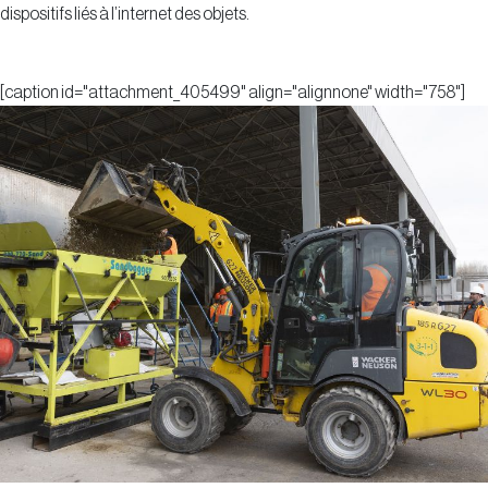
dispositifs liés à l’internet des objets.
[caption id="attachment_405499" align="alignnone" width="758"]