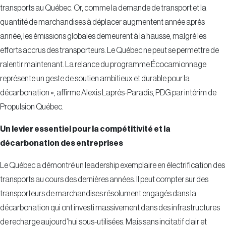
transports au Québec. Or, comme la demande de transport et la
quantité de marchandises à déplacer augmentent année après
année, les émissions globales demeurent à la hausse, malgré les
efforts accrus des transporteurs. Le Québec ne peut se permettre de
ralentir maintenant. La relance du programme Écocamionnage
représente un geste de soutien ambitieux et durable pour la
décarbonation », affirme Alexis Laprés-Paradis, PDG par intérim de
Propulsion Québec.
Un levier essentiel pour la compétitivité et la
décarbonation des entreprises
Le Québec a démontré un leadership exemplaire en électrification des
transports au cours des dernières années. Il peut compter sur des
transporteurs de marchandises résolument engagés dans la
décarbonation qui ont investi massivement dans des infrastructures
de recharge aujourd’hui sous-utilisées. Mais sans incitatif clair et