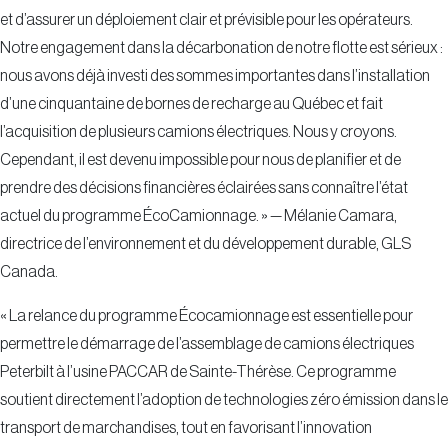
et d’assurer un déploiement clair et prévisible pour les opérateurs.
Notre engagement dans la décarbonation de notre flotte est sérieux :
nous avons déjà investi des sommes importantes dans l’installation
d’une cinquantaine de bornes de recharge au Québec et fait
l’acquisition de plusieurs camions électriques. Nous y croyons.
Cependant, il est devenu impossible pour nous de planifier et de
prendre des décisions financières éclairées sans connaître l’état
actuel du programme ÉcoCamionnage. » — Mélanie Camara,
directrice de l’environnement et du développement durable, GLS
Canada.
« La relance du programme Écocamionnage est essentielle pour
permettre le démarrage de l’assemblage de camions électriques
Peterbilt à l’usine PACCAR de Sainte-Thérèse. Ce programme
soutient directement l’adoption de technologies zéro émission dans le
transport de marchandises, tout en favorisant l’innovation