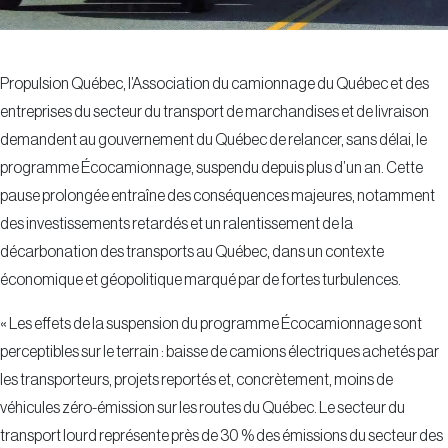
Propulsion Québec, l’Association du camionnage du Québec et des
entreprises du secteur du transport de marchandises et de livraison
demandent au gouvernement du Québec de relancer, sans délai, le
programme Écocamionnage, suspendu depuis plus d’un an. Cette
pause prolongée entraîne des conséquences majeures, notamment
des investissements retardés et un ralentissement de la
décarbonation des transports au Québec, dans un contexte
économique et géopolitique marqué par de fortes turbulences.
« Les effets de la suspension du programme Écocamionnage sont
perceptibles sur le terrain : baisse de camions électriques achetés par
les transporteurs, projets reportés et, concrètement, moins de
véhicules zéro-émission sur les routes du Québec. Le secteur du
transport lourd représente près de 30 % des émissions du secteur des