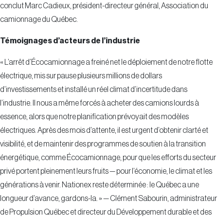
conclut Marc Cadieux, président-directeur général, Association du
camionnage du Québec.
Témoignages d’acteurs de l’industrie
« L’arrêt d’Écocamionnage a freiné net le déploiement de notre flotte
électrique, mis sur pause plusieurs millions de dollars
d’investissements et installé un réel climat d’incertitude dans
l’industrie. Il nous a même forcés à acheter des camions lourds à
essence, alors que notre planification prévoyait des modèles
électriques. Après des mois d’attente, il est urgent d’obtenir clarté et
visibilité, et de maintenir des programmes de soutien à la transition
énergétique, comme Écocamionnage, pour que les efforts du secteur
privé portent pleinement leurs fruits — pour l’économie, le climat et les
générations à venir. Nationex reste déterminée : le Québec a une
longueur d’avance, gardons-la. » — Clément Sabourin, administrateur
de Propulsion Québec et directeur du Développement durable et des