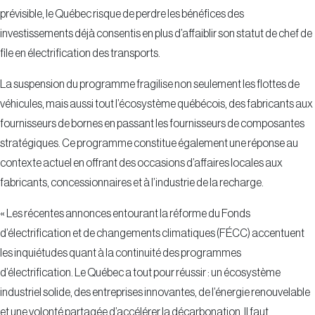
prévisible, le Québec risque de perdre les bénéfices des
investissements déjà consentis en plus d’affaiblir son statut de chef de
file en électrification des transports.
La suspension du programme fragilise non seulement les flottes de
véhicules, mais aussi tout l’écosystème québécois, des fabricants aux
fournisseurs de bornes en passant les fournisseurs de composantes
stratégiques. Ce programme constitue également une réponse au
contexte actuel en offrant des occasions d’affaires locales aux
fabricants, concessionnaires et à l’industrie de la recharge.
« Les récentes annonces entourant la réforme du Fonds
d’électrification et de changements climatiques (FÉCC) accentuent
les inquiétudes quant à la continuité des programmes
d’électrification. Le Québec a tout pour réussir : un écosystème
industriel solide, des entreprises innovantes, de l’énergie renouvelable
et une volonté partagée d’accélérer la décarbonation. Il faut