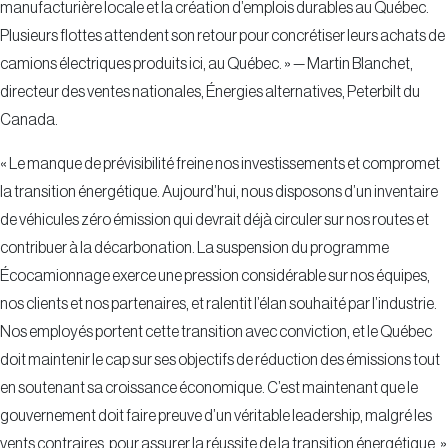
manufacturière locale et la création d’emplois durables au Québec.
Plusieurs flottes attendent son retour pour concrétiser leurs achats de
camions électriques produits ici, au Québec. » — Martin Blanchet,
directeur des ventes nationales, Énergies alternatives, Peterbilt du
Canada.
« Le manque de prévisibilité freine nos investissements et compromet
la transition énergétique. Aujourd’hui, nous disposons d’un inventaire
de véhicules zéro émission qui devrait déjà circuler sur nos routes et
contribuer à la décarbonation. La suspension du programme
Écocamionnage exerce une pression considérable sur nos équipes,
nos clients et nos partenaires, et ralentit l’élan souhaité par l’industrie.
Nos employés portent cette transition avec conviction, et le Québec
doit maintenir le cap sur ses objectifs de réduction des émissions tout
en soutenant sa croissance économique. C’est maintenant que le
gouvernement doit faire preuve d’un véritable leadership, malgré les
vents contraires, pour assurer la réussite de la transition énergétique. »