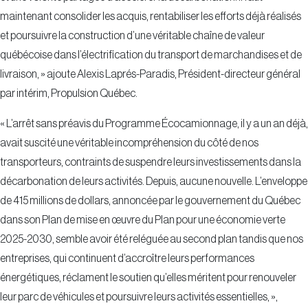
maintenant consolider les acquis, rentabiliser les efforts déjà réalisés
et poursuivre la construction d’une véritable chaîne de valeur
québécoise dans l’électrification du transport de marchandises et de
livraison, » ajoute Alexis Laprés-Paradis, Président-directeur général
par intérim, Propulsion Québec.
« L’arrêt sans préavis du Programme Écocamionnage, il y a un an déjà,
avait suscité une véritable incompréhension du côté de nos
transporteurs, contraints de suspendre leurs investissements dans la
décarbonation de leurs activités. Depuis, aucune nouvelle. L’enveloppe
de 415 millions de dollars, annoncée par le gouvernement du Québec
dans son Plan de mise en œuvre du Plan pour une économie verte
2025-2030, semble avoir été reléguée au second plan tandis que nos
entreprises, qui continuent d’accroître leurs performances
énergétiques, réclament le soutien qu’elles méritent pour renouveler
leur parc de véhicules et poursuivre leurs activités essentielles, »,