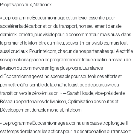
Projets spéciaux, Nationex.
« Le programme Écocamionnage est un levier essentiel pour
accélérer la décarbonation du transport, non seulement dans le
dernier kilomètre, plus visible pour le consommateur, mais aussi dans
le premier et le kilomètre du milieu, souvent moins visibles, mais tout
aussi cruciaux. Pour Intelcom, chacun de nos partenaires qui électrifie
ses opérations grâce à ce programme contribue à bâtir un réseau de
livraison du commerce en ligne plus propre. La relance
d’Écocamionnage est indispensable pour soutenir ces efforts et
permettre à l’ensemble de la chaîne logistique de poursuivre sa
transition vers le zéro émission. » — Sarah Houde, vice-présidente,
Réseau de partenaires de livraison, Optimisation des routes et
Développement durable mondial, Intelcom.
« Le programme Écocamionnage a connu une pause trop longue. Il
est temps de relancer les actions pour la décarbonation du transport