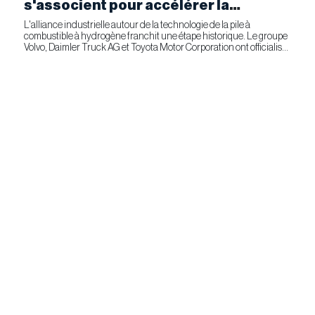
s'associent pour accélérer la
fabrication industrielle de piles à
L'alliance industrielle autour de la technologie de la pile à
combustible à hydrogène franchit une étape historique. Le groupe
combustible pour le transport
Volvo, Daimler Truck AG et Toyota Motor Corporation ont officialisé
commercial
la signature d'un accord ferme prévoyant l'entrée...