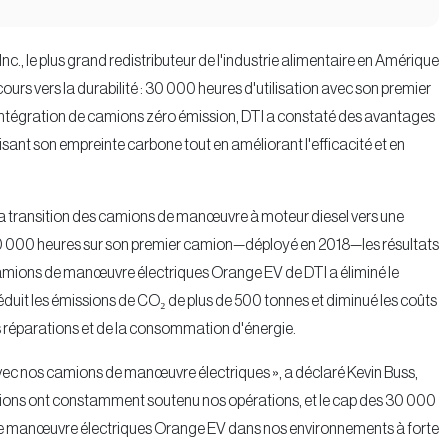
 Inc., le plus grand redistributeur de l'industrie alimentaire en Amérique
urs vers la durabilité : 30 000 heures d'utilisation avec son premier
ntégration de camions zéro émission, DTI a constaté des avantages
sant son empreinte carbone tout en améliorant l'efficacité et en
sa transition des camions de manœuvre à moteur diesel vers une
é 30 000 heures sur son premier camion—déployé en 2018—les résultats
 camions de manœuvre électriques Orange EV de DTI a éliminé le
éduit les émissions de CO₂ de plus de 500 tonnes et diminué les coûts
es réparations et de la consommation d'énergie.
avec nos camions de manœuvre électriques », a déclaré Kevin Buss,
 camions ont constamment soutenu nos opérations, et le cap des 30 000
ns de manœuvre électriques Orange EV dans nos environnements à forte