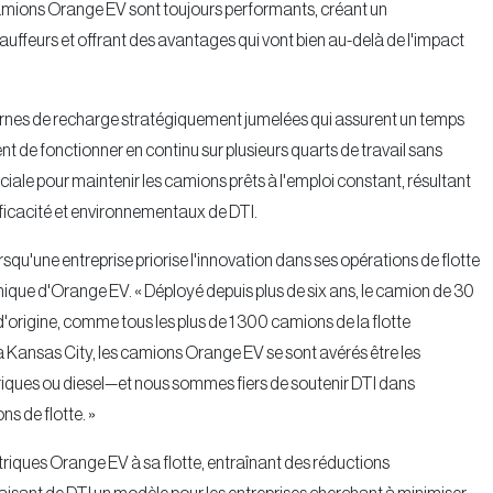
amions Orange EV sont toujours performants, créant un
hauffeurs et offrant des avantages qui vont bien au-delà de l'impact
bornes de recharge stratégiquement jumelées qui assurent un temps
 de fonctionner en continu sur plusieurs quarts de travail sans
uciale pour maintenir les camions prêts à l'emploi constant, résultant
d'efficacité et environnementaux de DTI.
squ'une entreprise priorise l'innovation dans ses opérations de flotte
hnique d'Orange EV. « Déployé depuis plus de six ans, le camion de 30
'origine, comme tous les plus de 1 300 camions de la flotte
ansas City, les camions Orange EV se sont avérés être les
ques ou diesel—et nous sommes fiers de soutenir DTI dans
s de flotte. »
triques Orange EV à sa flotte, entraînant des réductions