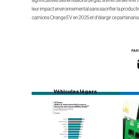
significatives des émissions de gaz à effet de serre et
leur impact environnemental sans sacrifier la productiv
camions Orange EV en 2025 et d'élargir ce partenaria
PAR
Véhicules légers