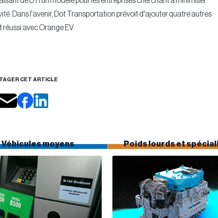
 faisant de DTI un modèle pour les entreprises cherchant à minimiser
ité. Dans l'avenir, Dot Transportation prévoit d'ajouter quatre autres
t réussi avec Orange EV.
TAGER CET ARTICLE
Véhicules moyens
Poids lourds et spécial