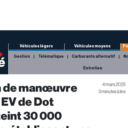
Véhicules légers
Véhicules moyens
Po
Gestion
Télématique
Carburants alternatif
No
Entretien
n de manœuvre
4 mars 2025
3 minutes à lire
 EV de Dot
teint 30 000