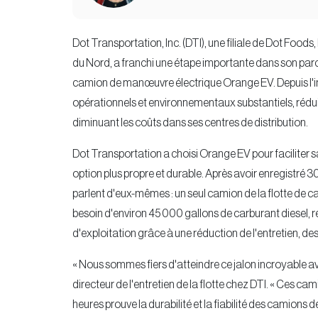
Dot Transportation, Inc. (DTI), une filiale de Dot Foods,
du Nord, a franchi une étape importante dans son parco
camion de manœuvre électrique Orange EV. Depuis l'i
opérationnels et environnementaux substantiels, rédui
diminuant les coûts dans ses centres de distribution.
Dot Transportation a choisi Orange EV pour faciliter 
option plus propre et durable. Après avoir enregistr
parlent d'eux-mêmes : un seul camion de la flotte de
besoin d'environ 45 000 gallons de carburant diesel, r
d'exploitation grâce à une réduction de l'entretien, d
« Nous sommes fiers d'atteindre ce jalon incroyable 
directeur de l'entretien de la flotte chez DTI. « Ces
heures prouve la durabilité et la fiabilité des camio