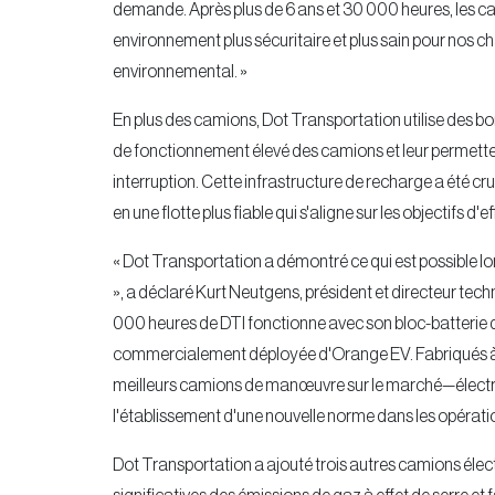
demande. Après plus de 6 ans et 30 000 heures, les c
environnement plus sécuritaire et plus sain pour nos c
environnemental. »
En plus des camions, Dot Transportation utilise des 
de fonctionnement élevé des camions et leur permettent
interruption. Cette infrastructure de recharge a été cr
en une flotte plus fiable qui s'aligne sur les objectifs 
« Dot Transportation a démontré ce qui est possible lor
», a déclaré Kurt Neutgens, président et directeur tec
000 heures de DTI fonctionne avec son bloc-batterie d
commercialement déployée d'Orange EV. Fabriqués à K
meilleurs camions de manœuvre sur le marché—électri
l'établissement d'une nouvelle norme dans les opération
Dot Transportation a ajouté trois autres camions élec