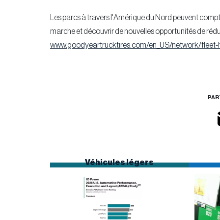
Les parcs à travers l'Amérique du Nord peuvent compte
marche et découvrir de nouvelles opportunités de réduire
www.goodyeartrucktires.com/en_US/network/fleet-
PAR
Véhicules légers