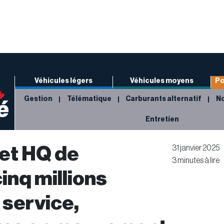
Véhicules légers
Véhicules moyens
Po
Gestion
Télématique
Carburants alternatif
No
Entretien
et HQ de
31 janvier 2025
3 minutes à lire
inq millions
 service,