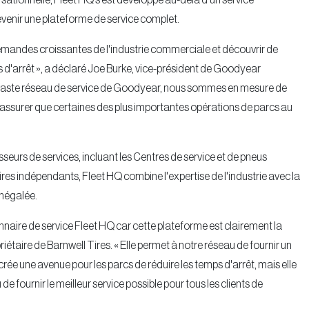
ersationnelle, Fleet HQ s'est développé au-delà d'un service
evenir une plateforme de service complet.
andes croissantes de l'industrie commerciale et découvrir de
ps d'arrêt », a déclaré Joe Burke, vice-président de Goodyear
 vaste réseau de service de Goodyear, nous sommes en mesure de
 d'assurer que certaines des plus importantes opérations de parcs au
seurs de services, incluant les Centres de service et de pneus
 indépendants, Fleet HQ combine l'expertise de l'industrie avec la
inégalée.
onnaire de service Fleet HQ car cette plateforme est clairement la
riétaire de Barnwell Tires. « Elle permet à notre réseau de fournir un
crée une avenue pour les parcs de réduire les temps d'arrêt, mais elle
 fournir le meilleur service possible pour tous les clients de