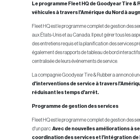
Le programme Fleet HQ de Goodyear Tire & R
véhicules à travers l'Amérique du Nord à augm
Fleet HQ est le programme complet de gestion des ser
aux États-Unis et au Canada. Il peut gérer tous les aspe
des entretiens requis et la planification des services pr
également des rapports de tableau de bord interactifs
centralisée de leurs événements de service.
La compagnie Goodyear Tire & Rubber a annoncé une
d'interventions de service à travers l'Améri
réduisant les temps d'arrêt.
Programme de gestion des services
Fleet HQ est le programme complet de gestion des ser
d'un parc.
Avec de nouvelles améliorations à 
coordination des services et l'intégration de