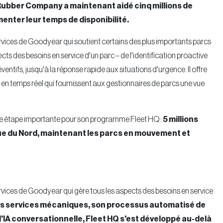
ubber Company a maintenant aidé cinq millions de
enter leur temps de disponibilité.
vices de Goodyear qui soutient certains des plus importants parcs
cts des besoins en service d'un parc – de l'identification proactive
éventifs, jusqu'à la réponse rapide aux situations d'urgence. Il offre
 en temps réel qui fournissent aux gestionnaires de parcs une vue
 étape importante pour son programme Fleet HQ :
5 millions
que du Nord, maintenant les parcs en mouvement et
vices de Goodyear qui gère tous les aspects des besoins en service
ses services mécaniques, son processus automatisé de
 l'IA conversationnelle, Fleet HQ s'est développé au-delà