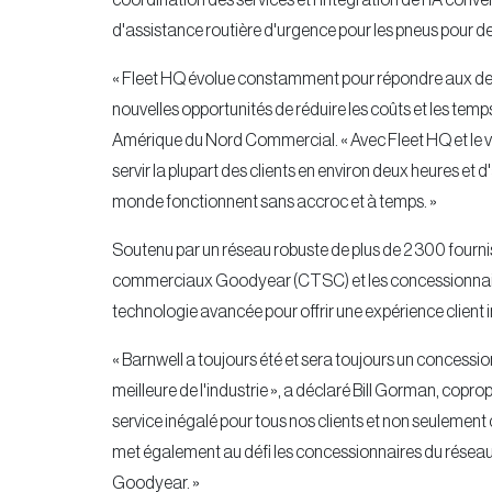
coordination des services et l'intégration de l'IA conv
d'assistance routière d'urgence pour les pneus pour d
« Fleet HQ évolue constamment pour répondre aux dem
nouvelles opportunités de réduire les coûts et les tem
Amérique du Nord Commercial. « Avec Fleet HQ et le
servir la plupart des clients en environ deux heures et
monde fonctionnent sans accroc et à temps. »
Soutenu par un réseau robuste de plus de 2 300 fournis
commerciaux Goodyear (CTSC) et les concessionnaires
technologie avancée pour offrir une expérience client 
« Barnwell a toujours été et sera toujours un concessi
meilleure de l'industrie », a déclaré Bill Gorman, coprop
service inégalé pour tous nos clients et non seulement 
met également au défi les concessionnaires du réseau de
Goodyear. »