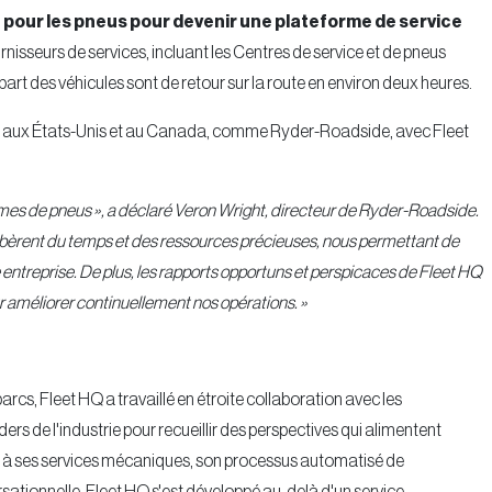
 pour les pneus pour devenir une plateforme de service
nisseurs de services, incluant les Centres de service et de pneus
rt des véhicules sont de retour sur la route en environ deux heures.
s aux États-Unis et au Canada, comme Ryder-Roadside, avec Fleet
èmes de pneus », a déclaré Veron Wright, directeur de Ryder-Roadside.
 libèrent du temps et des ressources précieuses, nous permettant de
 entreprise. De plus, les rapports opportuns et perspicaces de Fleet HQ
r améliorer continuellement nos opérations. »
arcs, Fleet HQ a travaillé en étroite collaboration avec les
ers de l'industrie pour recueillir des perspectives qui alimentent
ns à ses services mécaniques, son processus automatisé de