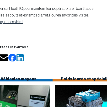
r sur Fleet HQ pour maintenir leurs opérations en bon état de
 les coûts et les temps d'arrêt. Pour en savoir plus, visitez
hq-access.html
.
TAGER CET ARTICLE
Véhicules moyens
Poids lourds et spécial