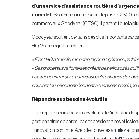
d'un service d'assistance routière d'urgence
complet.
Soutenu par un réseau de plus de 2 300 four
commerciaux Goodyear (CTSC), il garantit que la plupa
Goodyear soutient certains des plus importants parc
HQ. Voici ce qu'ils en disent :
« Fleet HQ a transformé notre façon de gérer les probl
« Ses processus rationalisés créent des efficacités qui
nous concentrer sur d'autres aspects critiques de notre
nous ont fourni les données dont nous avons besoin pou
Répondre aux besoins évolutifs
Pour répondre aux besoins évolutifs de l'industrie des p
gestionnaires de parcs, les concessionnaires et les lead
l'innovation continue. Avec de nouvelles amélioratio