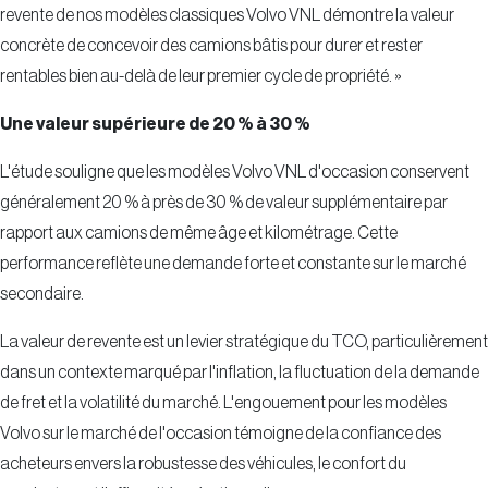
revente de nos modèles classiques Volvo VNL démontre la valeur
concrète de concevoir des camions bâtis pour durer et rester
rentables bien au-delà de leur premier cycle de propriété. »
Une valeur supérieure de 20 % à 30 %
L'étude souligne que les modèles Volvo VNL d'occasion conservent
généralement 20 % à près de 30 % de valeur supplémentaire par
rapport aux camions de même âge et kilométrage. Cette
performance reflète une demande forte et constante sur le marché
secondaire.
La valeur de revente est un levier stratégique du TCO, particulièrement
dans un contexte marqué par l'inflation, la fluctuation de la demande
de fret et la volatilité du marché. L'engouement pour les modèles
Volvo sur le marché de l'occasion témoigne de la confiance des
acheteurs envers la robustesse des véhicules, le confort du