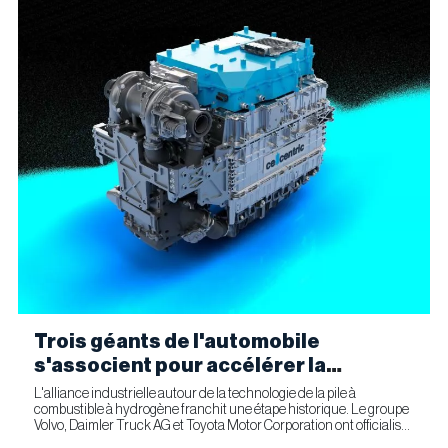
Trois géants de l'automobile
s'associent pour accélérer la
fabrication industrielle de piles à
L'alliance industrielle autour de la technologie de la pile à
combustible à hydrogène franchit une étape historique. Le groupe
combustible pour le transport
Volvo, Daimler Truck AG et Toyota Motor Corporation ont officialisé
commercial
la signature d'un accord ferme prévoyant l'entrée...