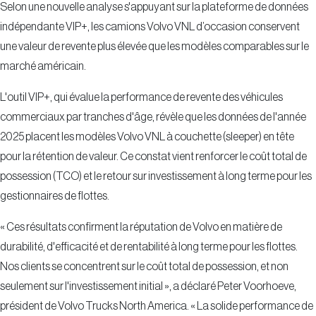
Selon une nouvelle analyse s'appuyant sur la plateforme de données
indépendante VIP+, les camions Volvo VNL d’occasion conservent
une valeur de revente plus élevée que les modèles comparables sur le
marché américain.
L'outil VIP+, qui évalue la performance de revente des véhicules
commerciaux par tranches d'âge, révèle que les données de l'année
2025 placent les modèles Volvo VNL à couchette (sleeper) en tête
pour la rétention de valeur. Ce constat vient renforcer le coût total de
possession (TCO) et le retour sur investissement à long terme pour les
gestionnaires de flottes.
« Ces résultats confirment la réputation de Volvo en matière de
durabilité, d'efficacité et de rentabilité à long terme pour les flottes.
Nos clients se concentrent sur le coût total de possession, et non
seulement sur l'investissement initial », a déclaré Peter Voorhoeve,
président de Volvo Trucks North America. « La solide performance de