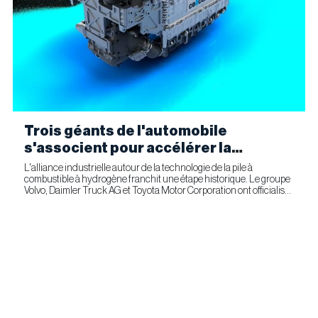
Trois géants de l'automobile
s'associent pour accélérer la
fabrication industrielle de piles à
L'alliance industrielle autour de la technologie de la pile à
combustible à hydrogène franchit une étape historique. Le groupe
combustible pour le transport
Volvo, Daimler Truck AG et Toyota Motor Corporation ont officialisé
commercial
la signature d'un accord ferme prévoyant l'entrée...