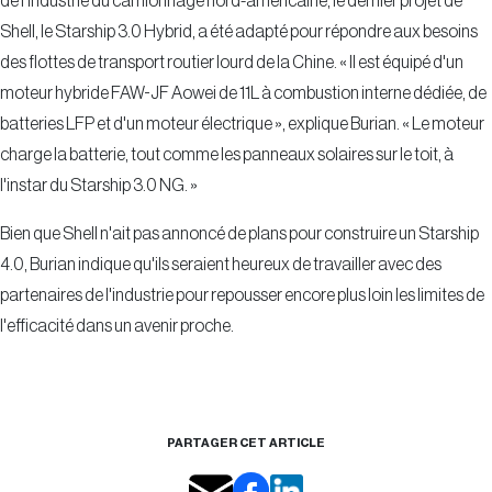
de l'industrie du camionnage nord-américaine, le dernier projet de
Shell, le Starship 3.0 Hybrid, a été adapté pour répondre aux besoins
des flottes de transport routier lourd de la Chine. « Il est équipé d'un
moteur hybride FAW-JF Aowei de 11L à combustion interne dédiée, de
batteries LFP et d'un moteur électrique », explique Burian. « Le moteur
charge la batterie, tout comme les panneaux solaires sur le toit, à
l'instar du Starship 3.0 NG. »
Bien que Shell n'ait pas annoncé de plans pour construire un Starship
4.0, Burian indique qu'ils seraient heureux de travailler avec des
partenaires de l'industrie pour repousser encore plus loin les limites de
l'efficacité dans un avenir proche.
PARTAGER CET ARTICLE