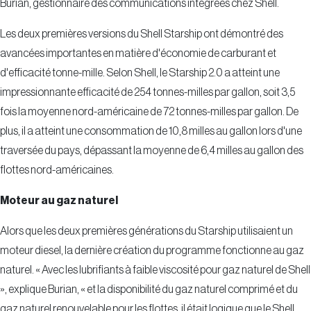
Burian, gestionnaire des communications intégrées chez Shell.
Les deux premières versions du Shell Starship ont démontré des
avancées importantes en matière d'économie de carburant et
d'efficacité tonne-mille. Selon Shell, le Starship 2.0 a atteint une
impressionnante efficacité de 254 tonnes-milles par gallon, soit 3,5
fois la moyenne nord-américaine de 72 tonnes-milles par gallon. De
plus, il a atteint une consommation de 10,8 milles au gallon lors d'une
traversée du pays, dépassant la moyenne de 6,4 milles au gallon des
flottes nord-américaines.
Moteur au gaz naturel
Alors que les deux premières générations du Starship utilisaient un
moteur diesel, la dernière création du programme fonctionne au gaz
naturel. « Avec les lubrifiants à faible viscosité pour gaz naturel de Shell
», explique Burian, « et la disponibilité du gaz naturel comprimé et du
gaz naturel renouvelable pour les flottes, il était logique que le Shell