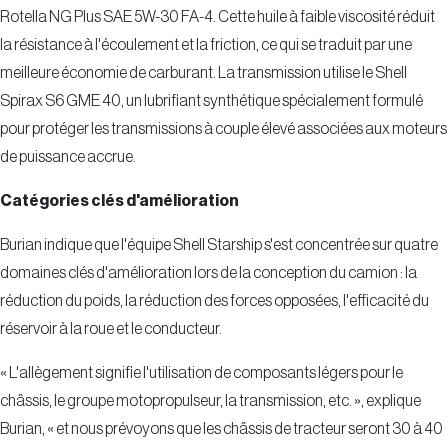
Rotella NG Plus SAE 5W-30 FA-4. Cette huile à faible viscosité réduit
la résistance à l'écoulement et la friction, ce qui se traduit par une
meilleure économie de carburant. La transmission utilise le Shell
Spirax S6 GME 40, un lubrifiant synthétique spécialement formulé
pour protéger les transmissions à couple élevé associées aux moteurs
de puissance accrue.
Catégories clés d'amélioration
Burian indique que l'équipe Shell Starship s'est concentrée sur quatre
domaines clés d'amélioration lors de la conception du camion : la
réduction du poids, la réduction des forces opposées, l'efficacité du
réservoir à la roue et le conducteur.
« L'allègement signifie l'utilisation de composants légers pour le
châssis, le groupe motopropulseur, la transmission, etc. », explique
Burian, « et nous prévoyons que les châssis de tracteur seront 30 à 40