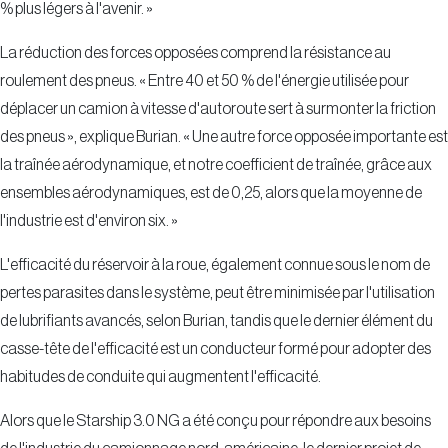
% plus légers à l'avenir. »
La réduction des forces opposées comprend la résistance au
roulement des pneus. « Entre 40 et 50 % de l'énergie utilisée pour
déplacer un camion à vitesse d'autoroute sert à surmonter la friction
des pneus », explique Burian. « Une autre force opposée importante est
la traînée aérodynamique, et notre coefficient de traînée, grâce aux
ensembles aérodynamiques, est de 0,25, alors que la moyenne de
l'industrie est d'environ six. »
L'efficacité du réservoir à la roue, également connue sous le nom de
pertes parasites dans le système, peut être minimisée par l'utilisation
de lubrifiants avancés, selon Burian, tandis que le dernier élément du
casse-tête de l'efficacité est un conducteur formé pour adopter des
habitudes de conduite qui augmentent l'efficacité.
Alors que le Starship 3.0 NG a été conçu pour répondre aux besoins