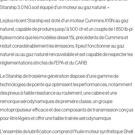
Starship 3.0 NG soit équipé d'un moteur au gaz naturel. »
Le plus récent Starship est doté d'un moteur Cummins X15N au gaz
naturel, capable de produire jusqu'à 500 ch et un couple de 1 850 lb-pi.
Il pèse moins que les modèles diesel 15L précédents de Cummins et
réduit considérablement les émissions. Il peut fonctionner au gaz
naturel ou au gaz naturel renouvelable et est capable de respecter les
réglementations strictes de l'EPA et du CARB.
Le Starship de troisième génération dispose d'une gamme de
technologies de pointe qui optimisent les performances, notamment
des pneus à faible résistance au roulement, une cabine et une
remorque aérodynamiques de première classe, un groupe
motopropulseur efficace et des composants de transmission conçus
pour être légers et offrir une faible traînée aérodynamique.
L'ensemble de lubrification comprend l'huile moteur synthétique Shell