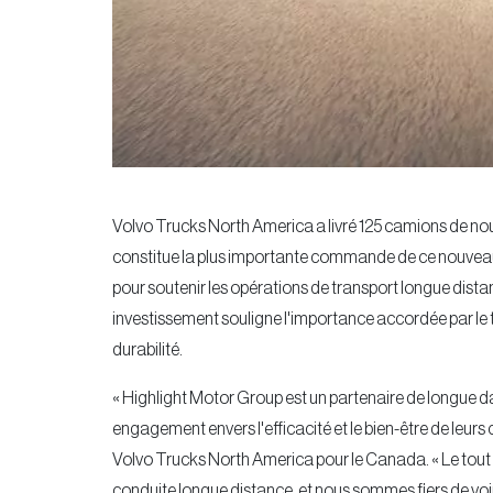
Volvo Trucks North America a livré 125 camions de no
constitue la plus importante commande de ce nouveau
pour soutenir les opérations de transport longue distan
investissement souligne l'importance accordée par le t
durabilité.
« Highlight Motor Group est un partenaire de longue 
engagement envers l'efficacité et le bien-être de leur
Volvo Trucks North America pour le Canada. « Le tout
conduite longue distance, et nous sommes fiers de voir