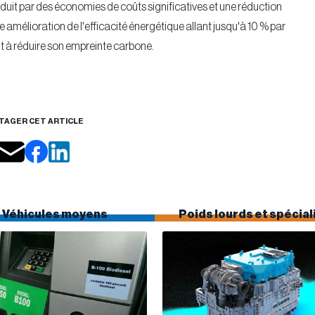
aduit par des économies de coûts significatives et une réduction
mélioration de l'efficacité énergétique allant jusqu'à 10 % par
t à réduire son empreinte carbone.
TAGER CET ARTICLE
Véhicules moyens
Poids lourds et spécial