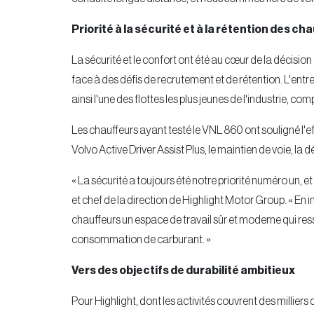
Priorité à la sécurité et à la rétention des ch
La sécurité et le confort ont été au cœur de la décision
face à des défis de recrutement et de rétention. L'entr
ainsi l'une des flottes les plus jeunes de l'industrie,
Les chauffeurs ayant testé le VNL 860 ont souligné l'e
Volvo Active Driver Assist Plus, le maintien de voie, la
« La sécurité a toujours été notre priorité numéro un, e
et chef de la direction de Highlight Motor Group. « E
chauffeurs un espace de travail sûr et moderne qui ress
consommation de carburant. »
Vers des objectifs de durabilité ambitieux
Pour Highlight, dont les activités couvrent des milliers