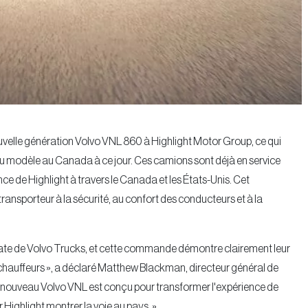
uvelle génération Volvo VNL 860 à Highlight Motor Group, ce qui
 modèle au Canada à ce jour. Ces camions sont déjà en service
ce de Highlight à travers le Canada et les États-Unis. Cet
ransporteur à la sécurité, au confort des conducteurs et à la
date de Volvo Trucks, et cette commande démontre clairement leur
s chauffeurs », a déclaré Matthew Blackman, directeur général de
 nouveau Volvo VNL est conçu pour transformer l'expérience de
 Highlight montrer la voie au pays. »