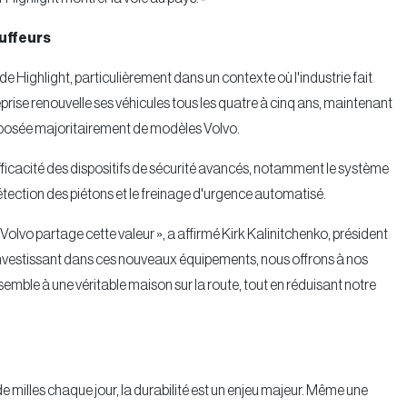
auffeurs
 de Highlight, particulièrement dans un contexte où l'industrie fait
eprise renouvelle ses véhicules tous les quatre à cinq ans, maintenant
 composée majoritairement de modèles Volvo.
fficacité des dispositifs de sécurité avancés, notamment le système
 détection des piétons et le freinage d'urgence automatisé.
t Volvo partage cette valeur », a affirmé Kirk Kalinitchenko, président
n investissant dans ces nouveaux équipements, nous offrons à nos
emble à une véritable maison sur la route, tout en réduisant notre
 de milles chaque jour, la durabilité est un enjeu majeur. Même une