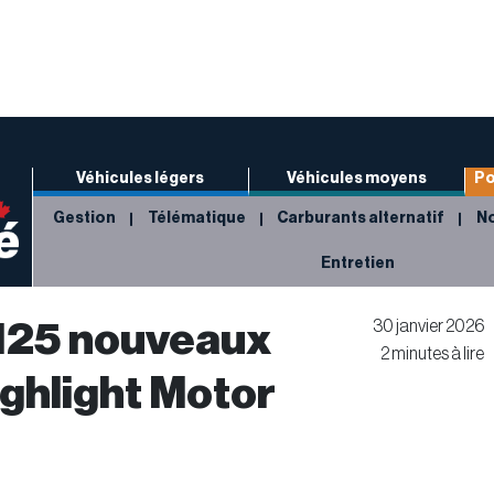
Véhicules légers
Véhicules moyens
Po
Gestion
Télématique
Carburants alternatif
No
Entretien
 125 nouveaux
30 janvier 2026
2 minutes à lire
ighlight Motor