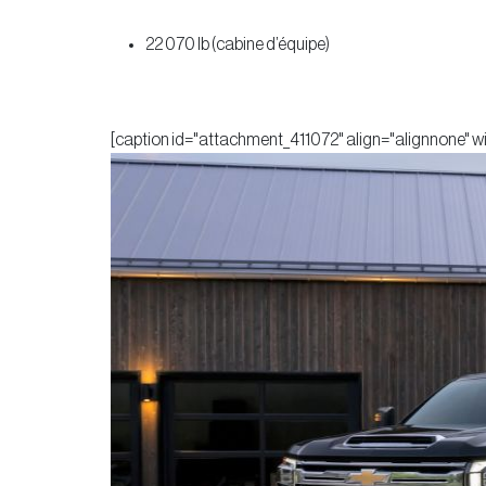
22 070 lb (cabine d’équipe)
[caption id="attachment_411072" align="alignnone" w