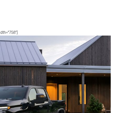
idth="758"]