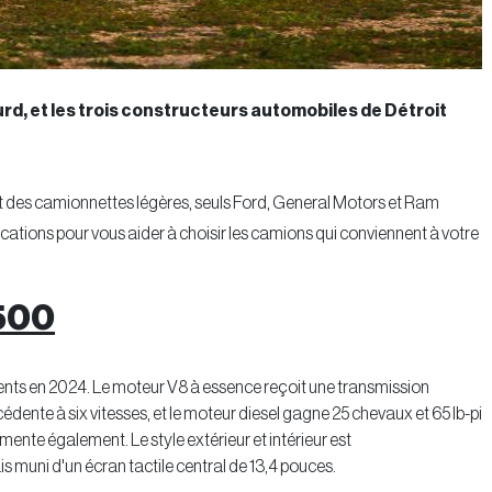
rd, et les trois constructeurs automobiles de Détroit
t des camionnettes légères, seuls Ford, General Motors et Ram
ications pour vous aider à choisir les camions qui conviennent à votre
2500
nts en 2024. Le moteur V8 à essence reçoit une transmission
édente à six vitesses, et le moteur diesel gagne 25 chevaux et 65 lb-pi
te également. Le style extérieur et intérieur est
s muni d'un écran tactile central de 13,4 pouces.