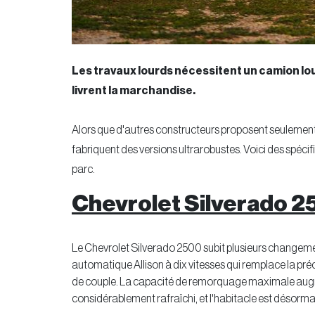
Les travaux lourds nécessitent un camion lou
livrent la marchandise.
Alors que d'autres constructeurs proposent seulemen
fabriquent des versions ultrarobustes. Voici des spécif
parc.
Chevrolet Silverado 
Le Chevrolet Silverado 2500 subit plusieurs changeme
automatique Allison à dix vitesses qui remplace la préc
de couple. La capacité de remorquage maximale augmen
considérablement rafraîchi, et l'habitacle est désormai