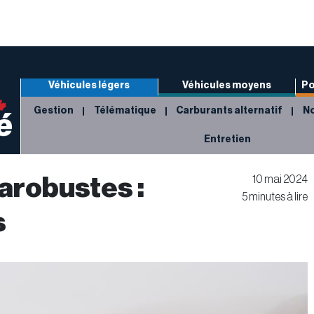
Véhicules légers
Véhicules moyens
Po
Gestion
Télématique
Carburants alternatif
No
Entretien
arobustes :
10 mai 2024
5 minutes à lire
s