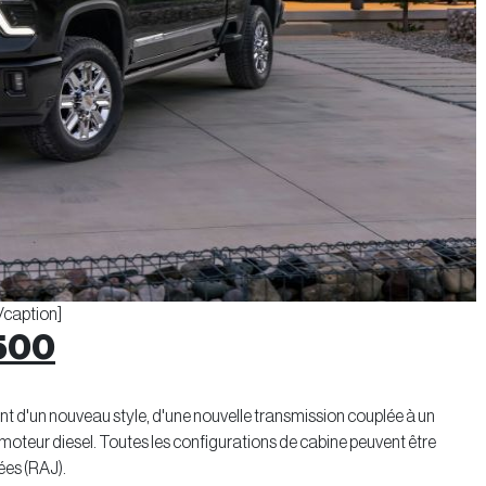
/caption]
3500
 d'un nouveau style, d'une nouvelle transmission couplée à un
oteur diesel. Toutes les configurations de cabine peuvent être
es (RAJ).