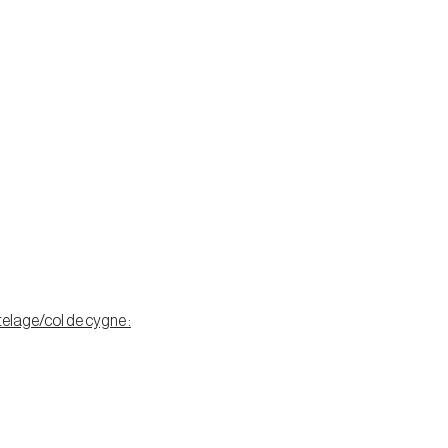
elage/col de cygne :