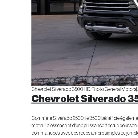
Chevrolet Silverado 3500 HD. Photo General Motors[
Chevrolet Silverado 
Comme le Silverado 2500, le 3500 bénéficie également
moteur à essence et d'une puissance accrue pour son m
commandées avec des roues arrière simples ou jumelé