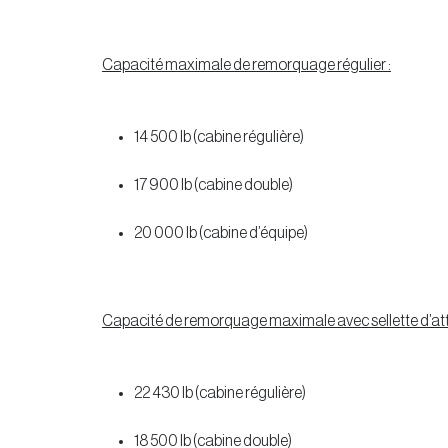
Capacité maximale de remorquage régulier :
14 500 lb (cabine régulière)
17 900 lb (cabine double)
20 000 lb (cabine d’équipe)
Capacité de remorquage maximale avec sellette d’att
22 430 lb (cabine régulière)
18 500 lb (cabine double)