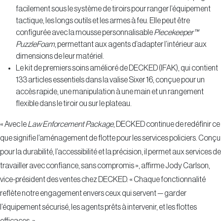
facilement sous le système de tiroirs pour ranger l’équipement
tactique, les longs outils et les armes à feu. Elle peut être
configurée avec la mousse personnalisable
Piecekeeper™
PuzzleFoam
, permettant aux agents d’adapter l’intérieur aux
dimensions de leur matériel.
Le kit de premiers soins amélioré de DECKED (IFAK), qui contient
133 articles essentiels dans la valise Sixer 16, conçue pour un
accès rapide, une manipulation à une main et un rangement
flexible dans le tiroir ou sur le plateau.
« Avec le
Law Enforcement Package
, DECKED continue de redéfinir ce
que signifie l’aménagement de flotte pour les services policiers. Conçu
pour la durabilité, l’accessibilité et la précision, il permet aux services de
travailler avec confiance, sans compromis », affirme Jody Carlson,
vice-président des ventes chez DECKED. « Chaque fonctionnalité
reflète notre engagement envers ceux qui servent — garder
l’équipement sécurisé, les agents prêts à intervenir, et les flottes