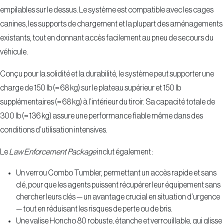
empilables sur le dessus. Le système est compatible avec les cages
canines, les supports de chargement et la plupart des aménagements
existants, tout en donnant accès facilement au pneu de secours du
véhicule.
Conçu pour la solidité et la durabilité, le système peut supporter une
charge de 150 lb (≈ 68 kg) sur le plateau supérieur et 150 lb
supplémentaires (≈ 68 kg) à l’intérieur du tiroir. Sa capacité totale de
300 lb (≈ 136 kg) assure une performance fiable même dans des
conditions d’utilisation intensives.
Le
Law Enforcement Package
inclut également :
Un verrou Combo Tumbler, permettant un accès rapide et sans
clé, pour que les agents puissent récupérer leur équipement sans
chercher leurs clés — un avantage crucial en situation d’urgence
— tout en réduisant les risques de perte ou de bris.
Une valise Honcho 80 robuste, étanche et verrouillable, qui glisse