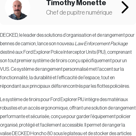
Timothy Monette
Chef de pupitre numérique
DECKED, le leader des solutions d’organisation et de rangement pour
bennes de camion, lance son nouveau
Law Enforcement Package
destiné aux Ford Explorer Police Interceptor Units (PIU), comprenant
son tout premier système de tiroirs conçu spécifiquement pour un
VUS. Ce système de rangement personnalisé met l’accent sur la
fonctionnalité, la durabilité et l’efficacité de l’espace, tout en
répondant aux principaux défis rencontrés par les flottes policières.
Le système de tiroirs pour Ford Explorer PIU intègre des matériaux
robustes et un accès ergonomique, offrant une solution de rangement
performante et sécurisée, conçue pour garder l’équipement policier
organisé, protégé et facilement accessible. Il permet de ranger la
valise DECKED Honcho 80 sous le plateau et de stocker des articles