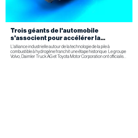
Trois géants de l'automobile
s'associent pour accélérer la
fabrication industrielle de piles à
L'alliance industrielle autour de la technologie de la pile à
combustible à hydrogène franchit une étape historique. Le groupe
combustible pour le transport
Volvo, Daimler Truck AG et Toyota Motor Corporation ont officialisé
commercial
la signature d'un accord ferme prévoyant l'entrée...