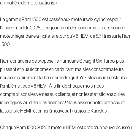
en matière de motorisations. »
La gamme Ram 1500 est passée aux moteurs six cylindres pour
l'année modèle 2025. L'engouement des consommateurs pour ce
moteur légendaire a incité le retour du V8 HEMI de 5,7 litres sur le Ram
1500.
Ram continuera de proposer le Hurricane Straight Six Turbo, plus
puissant et plus économe en carburant, mais les consommateurs
nous ont clairement fait comprendre qu'il n'existe aucun substitut à
l'emblématique V8 HEMI. À la fin de chaque mois, nous
comptabilisons les ventes aux clients, et non les statisticiens ou les
idéologues. Au diable les données ! Nous hissons notre drapeau et
laissons le HEMI résonner à nouveau ! » a ajouté Kuniskis.
Chaque Ram 1500 2026 à moteur HEMI est doté d'un nouvel écusson