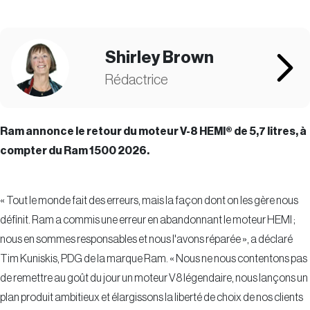
Shirley Brown
Rédactrice
Ram annonce le retour du moteur V-8 HEMI® de 5,7 litres, à
compter du Ram 1500 2026.
« Tout le monde fait des erreurs, mais la façon dont on les gère nous
définit. Ram a commis une erreur en abandonnant le moteur HEMI ;
nous en sommes responsables et nous l'avons réparée », a déclaré
Tim Kuniskis, PDG de la marque Ram. « Nous ne nous contentons pas
de remettre au goût du jour un moteur V8 légendaire, nous lançons un
plan produit ambitieux et élargissons la liberté de choix de nos clients