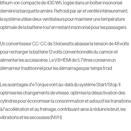
lithium-ion compacte de 430 Wh, logée dans un boîtier insonorisé
derrière la banquette arrière. Refroidi par air et ventilé intérieurement,
le système utilise deux ventilateurs pour maintenir une température
optimale de la batterie tout en restant insonorisé pour les passagers.
Un convertisseur CC-CC de 3 kilowatts abaisse la tension de 48 volts
pour recharger la batterie 12 volts conventionnelle du camion et
alimenter les accessoires. Le V8 HEMI de 5,7 litres conserve un
démarreur traditionnel pour les démarrages par temps froid.
Les avantages d'eTorque vont au-delà du système Start/Stop. Il
optimise les changements de vitesse, optimise la désactivation des
cylindres pour économiser la consommation et adoucit les transitions
à l'accélération et au freinage, contribuant ainsi à réduire le bruit, les
vibrations et les secousses (NVH).