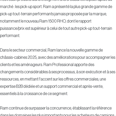
marché : les pick-up sport. Ram a présenté la plus grande gamme de
pick-up tout-terrain performants jamais proposée par la marque,
notamment le nouveau Ram 1500 RHO, dont le rapport
puissance/prix est supérieur à celui de tout autre pick-up tout-terrain
performant.
Dans le secteur commercial, Ram lance la nouvelle gamme de
châssis-cabines 2025, avec des améliorations pour accompagner les
clients et les aménageurs. Ram Professional apporte des
changements considérables à ses processus, à son exécution et à ses
ressources, en mettant l'accent sur les offres commerciales, une
expertise B2B dédiée et un support commercial et après-vente,
essentiels à la croissance de ce segment.
Ram continue de surpasser la concurrence, établissant la référence
dans les domaines les plus importants pour les acheteurs de camions :