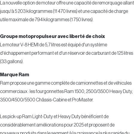
La nouvelle option de moteur offre une capacité de remorquage allant
jusqu'à 5 203 kilogrammes (11 470 livres) et une capacité de charge
utile maximale de 794 kilogrammes (1 750 livres).
Groupe motopropulseur avec liberté de choix
Le moteur V-8 HEMI de 5,7 litres est équipé d'un système
d'échappement performant et d'un réservoir de carburant de 125 litres
(33 gallons).
Marque Ram
Ram propose une gamme complète de camionnettes et de véhicules
commerciaux : les fourgonnettes Ram 1500, 2500/3500 Heavy Duty,
3500/4500/5500 Châssis-Cabine et ProMaster.
Les pick-up Ram Light-Duty et Heavy Duty bénéficient de
considérablement améliorations pour 2025 et proposent de
nouveaux produits dans le segment à la croissance la plus rapide du