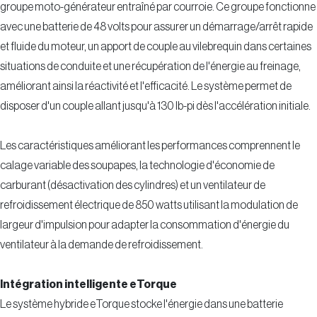
groupe moto-générateur entraîné par courroie. Ce groupe fonctionne
avec une batterie de 48 volts pour assurer un démarrage/arrêt rapide
et fluide du moteur, un apport de couple au vilebrequin dans certaines
situations de conduite et une récupération de l'énergie au freinage,
améliorant ainsi la réactivité et l'efficacité. Le système permet de
disposer d'un couple allant jusqu'à 130 lb-pi dès l'accélération initiale.
Les caractéristiques améliorant les performances comprennent le
calage variable des soupapes, la technologie d'économie de
carburant (désactivation des cylindres) et un ventilateur de
refroidissement électrique de 850 watts utilisant la modulation de
largeur d'impulsion pour adapter la consommation d'énergie du
ventilateur à la demande de refroidissement.
Intégration intelligente eTorque
Le système hybride eTorque stocke l'énergie dans une batterie