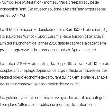
« Symbole de protestation » monté sur l'aile, créé par l'équipe de
conception Ram. Cet écusson souligne la tête du Ram propulsée par
un bloc V8 HEMI.
Le HEMI sera disponible dans les modèles Ram 1500 Tradesman, Big
Horn, Express, Warlock, Sport, Laramie, Rebel (disponibilité tardive),
Limited et Longhorn de l'année 2026 dans le cadre de la cadence de
produits agressive de la marque couvrant les 18 prochains mois.
Le moteur V-8 HEMI de 5,7 litres développe 395 chevaux et 410 lb-pi de
couple dans une plage de puissance large et fluide, améliorée par des
technologies d'économie de carburant qui incluent le calage variable
de l'arbre à cames et la désactivation des cylindres.
Le système hybride eTorque est un V8 hybride exclusif à sa catégorie.
Il remplace l'alternateur traditionnel monté sur le moteur par un