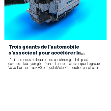
Trois géants de l'automobile
s'associent pour accélérer la
fabrication industrielle de piles à
L'alliance industrielle autour de la technologie de la pile à
combustible à hydrogène franchit une étape historique. Le groupe
combustible pour le transport
Volvo, Daimler Truck AG et Toyota Motor Corporation ont officialisé
commercial
la signature d'un accord ferme prévoyant l'entrée...