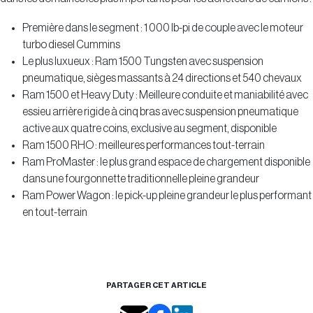
Première dans le segment : 1 000 lb-pi de couple avec le moteur
turbo diesel Cummins
Le plus luxueux : Ram 1500 Tungsten avec suspension
pneumatique, sièges massants à 24 directions et 540 chevaux
Ram 1500 et Heavy Duty : Meilleure conduite et maniabilité avec
essieu arrière rigide à cinq bras avec suspension pneumatique
active aux quatre coins, exclusive au segment, disponible
Ram 1500 RHO : meilleures performances tout-terrain
Ram ProMaster : le plus grand espace de chargement disponible
dans une fourgonnette traditionnelle pleine grandeur
Ram Power Wagon : le pick-up pleine grandeur le plus performant
en tout-terrain
PARTAGER CET ARTICLE