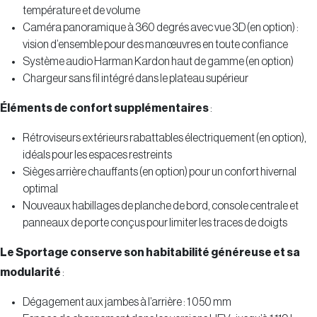
température et de volume
Caméra panoramique à 360 degrés avec vue 3D (en option) :
vision d’ensemble pour des manœuvres en toute confiance
Système audio Harman Kardon haut de gamme (en option)
Chargeur sans fil intégré dans le plateau supérieur
Éléments de confort supplémentaires
:
Rétroviseurs extérieurs rabattables électriquement (en option),
idéals pour les espaces restreints
Sièges arrière chauffants (en option) pour un confort hivernal
optimal
Nouveaux habillages de planche de bord, console centrale et
panneaux de porte conçus pour limiter les traces de doigts
Le Sportage conserve son habitabilité généreuse et sa
modularité
:
Dégagement aux jambes à l’arrière : 1 050 mm