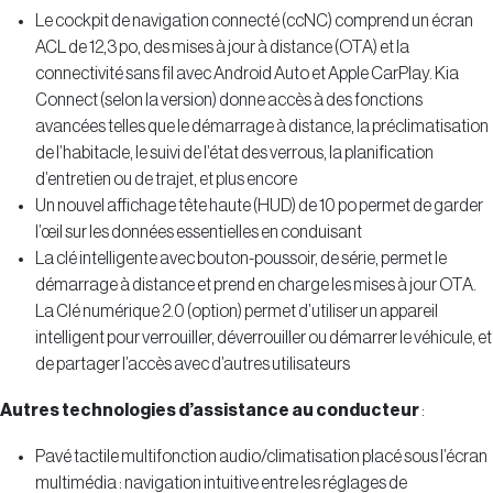
Le cockpit de navigation connecté (ccNC) comprend un écran
ACL de 12,3 po, des mises à jour à distance (OTA) et la
connectivité sans fil avec Android Auto et Apple CarPlay. Kia
Connect (selon la version) donne accès à des fonctions
avancées telles que le démarrage à distance, la préclimatisation
de l’habitacle, le suivi de l’état des verrous, la planification
d’entretien ou de trajet, et plus encore
Un nouvel affichage tête haute (HUD) de 10 po permet de garder
l’œil sur les données essentielles en conduisant
La clé intelligente avec bouton-poussoir, de série, permet le
démarrage à distance et prend en charge les mises à jour OTA.
La Clé numérique 2.0 (option) permet d’utiliser un appareil
intelligent pour verrouiller, déverrouiller ou démarrer le véhicule, et
de partager l’accès avec d’autres utilisateurs
Autres technologies d’assistance au conducteur
:
Pavé tactile multifonction audio/climatisation placé sous l’écran
multimédia : navigation intuitive entre les réglages de