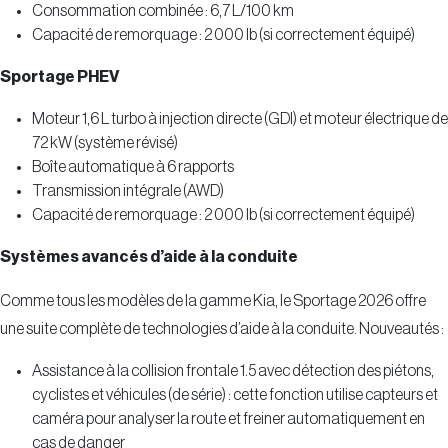
Consommation combinée : 6,7 L/100 km
Capacité de remorquage : 2 000 lb (si correctement équipé)
Sportage PHEV
Moteur 1,6 L turbo à injection directe (GDI) et moteur électrique de
72 kW (système révisé)
Boîte automatique à 6 rapports
Transmission intégrale (AWD)
Capacité de remorquage : 2 000 lb (si correctement équipé)
Systèmes avancés d’aide à la conduite
Comme tous les modèles de la gamme Kia, le Sportage 2026 offre
une suite complète de technologies d’aide à la conduite. Nouveautés :
Assistance à la collision frontale 1.5 avec détection des piétons,
cyclistes et véhicules (de série) : cette fonction utilise capteurs et
caméra pour analyser la route et freiner automatiquement en
cas de danger