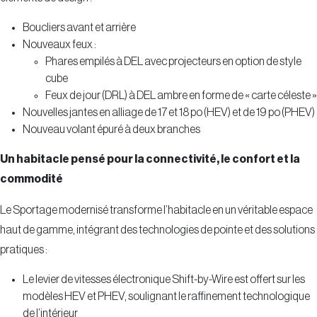
Boucliers avant et arrière
Nouveaux feux :
Phares empilés à DEL avec projecteurs en option de style
cube
Feux de jour (DRL) à DEL ambre en forme de « carte céleste »
Nouvelles jantes en alliage de 17 et 18 po (HEV) et de 19 po (PHEV)
Nouveau volant épuré à deux branches
Un habitacle pensé pour la connectivité, le confort et la
commodité
Le Sportage modernisé transforme l’habitacle en un véritable espace
haut de gamme, intégrant des technologies de pointe et des solutions
pratiques :
Le levier de vitesses électronique Shift-by-Wire est offert sur les
modèles HEV et PHEV, soulignant le raffinement technologique
de l’intérieur