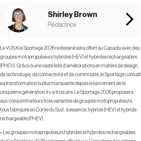
Shirley Brown
Rédactrice
Le VUS Kia Sportage 2026 redessiné sera offert au Canada avec des
groupes motopropulseurs hybrides (HEV) et hybrides rechargeables
(PHEV). Grâce à une vaste liste d’améliorations en matière de design,
de technologie, de connectivité et de commodité, le Sportage connaît
sa transformation la plus marquante depuis le lancement de la
cinquième génération, il y a trois ans. Le Sportage 2026 proposera
aux consommateurs trois variantes de groupes motopropulseurs,
tous fabriqués en Corée du Sud : à essence, hybride (HEV) et hybride
rechargeable (PHEV).
« Les groupes motopropulseurs hybrides et hybrides rechargeables