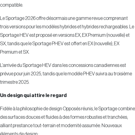
compatible.
Le Sportage 2026 offre désormais une gamme revue comprenant
trois versions pour les modèles hybrides et hybrides rechargeables. Le
Sportage HEV est proposé en versions EX, EX Premium (nouvelle) et
SX, tandis que le Sportage PHEV est offert en EX (nouvelle), EX
Premium et SX.
L’arrivée du Sportage HEV dans les concessions canadiennes est
prévue pour juin 2025, tandis que le modèle PHEV suivra au troisième
trimestre 2025.
Un design qui attire le regard
Fidèle à la philosophie de design Opposés réunis, le Sportage combine
des surfaces douces et fluides à des formes robustes et tranchées,
alliant prestance tout-terrain et modernité assumée. Nouveaux
éléments de design :