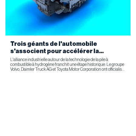
Trois géants de l'automobile
s'associent pour accélérer la
fabrication industrielle de piles à
L'alliance industrielle autour de la technologie de la pile à
combustible à hydrogène franchit une étape historique. Le groupe
combustible pour le transport
Volvo, Daimler Truck AG et Toyota Motor Corporation ont officialisé
commercial
la signature d'un accord ferme prévoyant l'entrée...