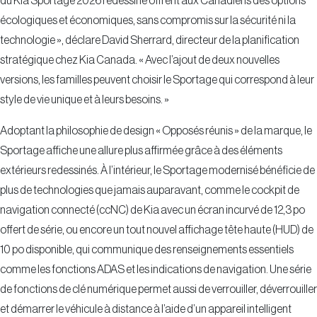
du Kia Sportage 2026 redessiné offrent aux Canadiens des options
écologiques et économiques, sans compromis sur la sécurité ni la
technologie », déclare David Sherrard, directeur de la planification
stratégique chez Kia Canada. « Avec l’ajout de deux nouvelles
versions, les familles peuvent choisir le Sportage qui correspond à leur
style de vie unique et à leurs besoins. »
Adoptant la philosophie de design « Opposés réunis » de la marque, le
Sportage affiche une allure plus affirmée grâce à des éléments
extérieurs redessinés. À l’intérieur, le Sportage modernisé bénéficie de
plus de technologies que jamais auparavant, comme le cockpit de
navigation connecté (ccNC) de Kia avec un écran incurvé de 12,3 po
offert de série, ou encore un tout nouvel affichage tête haute (HUD) de
10 po disponible, qui communique des renseignements essentiels
comme les fonctions ADAS et les indications de navigation. Une série
de fonctions de clé numérique permet aussi de verrouiller, déverrouiller
et démarrer le véhicule à distance à l’aide d’un appareil intelligent