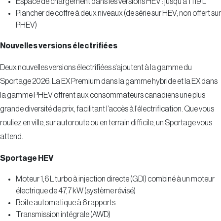
Espace de chargement dans les versions HEV : jusqu’à 1 119 L
Plancher de coffre à deux niveaux (de série sur HEV; non offert sur
PHEV)
Nouvelles versions électrifiées
Deux nouvelles versions électrifiées s’ajoutent à la gamme du
Sportage 2026. La EX Premium dans la gamme hybride et la EX dans
la gamme PHEV offrent aux consommateurs canadiens une plus
grande diversité de prix, facilitant l’accès à l’électrification. Que vous
rouliez en ville, sur autoroute ou en terrain difficile, un Sportage vous
attend.
Sportage HEV
Moteur 1,6 L turbo à injection directe (GDI) combiné à un moteur
électrique de 47,7 kW (système révisé)
Boîte automatique à 6 rapports
Transmission intégrale (AWD)