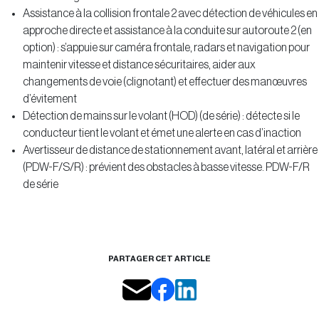
Assistance à la collision frontale 2 avec détection de véhicules en
approche directe et assistance à la conduite sur autoroute 2 (en
option) : s’appuie sur caméra frontale, radars et navigation pour
maintenir vitesse et distance sécuritaires, aider aux
changements de voie (clignotant) et effectuer des manœuvres
d’évitement
Détection de mains sur le volant (HOD) (de série) : détecte si le
conducteur tient le volant et émet une alerte en cas d’inaction
Avertisseur de distance de stationnement avant, latéral et arrière
(PDW-F/S/R) : prévient des obstacles à basse vitesse. PDW-F/R
de série
PARTAGER CET ARTICLE