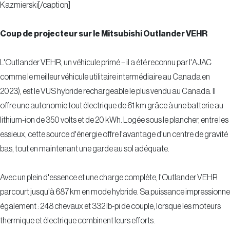
Kazmierski[/caption]
Coup de projecteur sur le Mitsubishi Outlander VEHR
L'Outlander VEHR, un véhicule primé – il a été reconnu par l'AJAC
comme le meilleur véhicule utilitaire intermédiaire au Canada en
2023), est le VUS hybride rechargeable le plus vendu au Canada. Il
offre une autonomie tout électrique de 61 km grâce à une batterie au
lithium-ion de 350 volts et de 20 kWh. Logée sous le plancher, entre les
essieux, cette source d'énergie offre l'avantage d'un centre de gravité
bas, tout en maintenant une garde au sol adéquate.
Avec un plein d'essence et une charge complète, l'Outlander VEHR
parcourt jusqu'à 687 km en mode hybride. Sa puissance impressionne
également : 248 chevaux et 332 lb-pi de couple, lorsque les moteurs
thermique et électrique combinent leurs efforts.