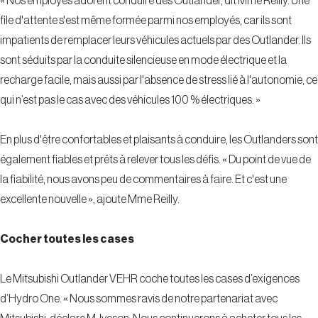
« Nos employés adorent conduire des Outlander, dit Mme Reilly. Une
file d'attente s'est même formée parmi nos employés, car ils sont
impatients de remplacer leurs véhicules actuels par des Outlander. Ils
sont séduits par la conduite silencieuse en mode électrique et la
recharge facile, mais aussi par l'absence de stress lié à l'autonomie, ce
qui n’est pas le cas avec des véhicules 100 % électriques. »
En plus d'être confortables et plaisants à conduire, les Outlanders sont
également fiables et prêts à relever tous les défis. « Du point de vue de
la fiabilité, nous avons peu de commentaires à faire. Et c'est une
excellente nouvelle », ajoute Mme Reilly.
Cocher toutes les cases
Le Mitsubishi Outlander VEHR coche toutes les cases d’exigences
d’Hydro One. « Nous sommes ravis de notre partenariat avec