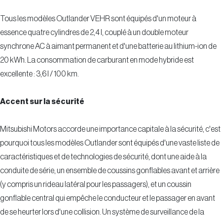
Tous les modèles Outlander VEHR sont équipés d'un moteur à
essence quatre cylindres de 2,4 l, couplé à un double moteur
synchrone AC à aimant permanent et d'une batterie au lithium-ion de
20 kWh. La consommation de carburant en mode hybride est
excellente : 3,6 l / 100 km.
Accent sur la sécurité
Mitsubishi Motors accorde une importance capitale à la sécurité, c'est
pourquoi tous les modèles Outlander sont équipés d'une vaste liste de
caractéristiques et de technologies de sécurité, dont une aide à la
conduite de série, un ensemble de coussins gonflables avant et arrière
(y compris un rideau latéral pour les passagers), et un coussin
gonflable central qui empêche le conducteur et le passager en avant
de se heurter lors d'une collision. Un système de surveillance de la