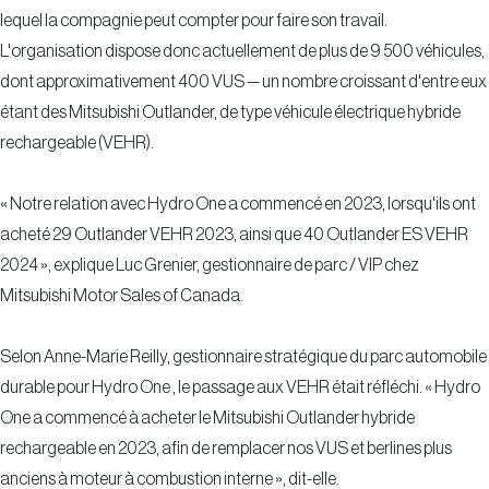
lequel la compagnie peut compter pour faire son travail.
L'organisation dispose donc actuellement de plus de 9 500 véhicules,
dont approximativement 400 VUS — un nombre croissant d'entre eux
étant des Mitsubishi Outlander, de type véhicule électrique hybride
rechargeable (VEHR).
« Notre relation avec Hydro One a commencé en 2023, lorsqu'ils ont
acheté 29 Outlander VEHR 2023, ainsi que 40 Outlander ES VEHR
2024 », explique Luc Grenier, gestionnaire de parc / VIP chez
Mitsubishi Motor Sales of Canada.
Selon Anne-Marie Reilly, gestionnaire stratégique du parc automobile
durable pour Hydro One , le passage aux VEHR était réfléchi. « Hydro
One a commencé à acheter le Mitsubishi Outlander hybride
rechargeable en 2023, afin de remplacer nos VUS et berlines plus
anciens à moteur à combustion interne », dit-elle.