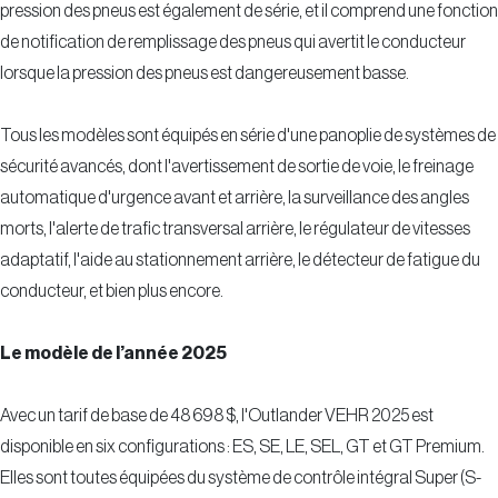
pression des pneus est également de série, et il comprend une fonction
de notification de remplissage des pneus qui avertit le conducteur
lorsque la pression des pneus est dangereusement basse.
Tous les modèles sont équipés en série d'une panoplie de systèmes de
sécurité avancés, dont l'avertissement de sortie de voie, le freinage
automatique d'urgence avant et arrière, la surveillance des angles
morts, l'alerte de trafic transversal arrière, le régulateur de vitesses
adaptatif, l'aide au stationnement arrière, le détecteur de fatigue du
conducteur, et bien plus encore.
Le modèle de l’année 2025
Avec un tarif de base de 48 698 $, l'Outlander VEHR 2025 est
disponible en six configurations : ES, SE, LE, SEL, GT et GT Premium.
Elles sont toutes équipées du système de contrôle intégral Super (S-