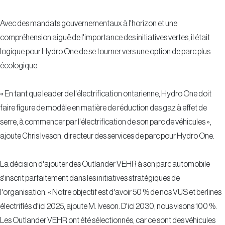
Avec des mandats gouvernementaux à l'horizon et une
compréhension aiguë de l'importance des initiatives vertes, il était
logique pour Hydro One de se tourner vers une option de parc plus
écologique.
« En tant que leader de l'électrification ontarienne, Hydro One doit
faire figure de modèle en matière de réduction des gaz à effet de
serre, à commencer par l'électrification de son parc de véhicules »,
ajoute Chris Iveson, directeur des services de parc pour Hydro One.
La décision d'ajouter des Outlander VEHR à son parc automobile
s'inscrit parfaitement dans les initiatives stratégiques de
l'organisation. « Notre objectif est d'avoir 50 % de nos VUS et berlines
électrifiés d'ici 2025, ajoute M. Iveson. D'ici 2030, nous visons 100 %.
Les Outlander VEHR ont été sélectionnés, car ce sont des véhicules