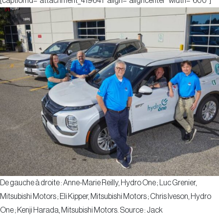
[caption id="attachment_419641" align="aligncenter" width="600"]
De gauche à droite : Anne-Marie Reilly, Hydro One ; Luc Grenier,
Mitsubishi Motors ; Eli Kipper, Mitsubishi Motors ; Chris Iveson, Hydro
One ; Kenji Harada, Mitsubishi Motors. Source : Jack