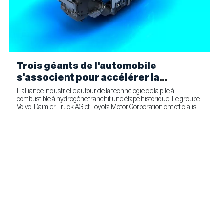
Trois géants de l'automobile
s'associent pour accélérer la
fabrication industrielle de piles à
L'alliance industrielle autour de la technologie de la pile à
combustible à hydrogène franchit une étape historique. Le groupe
combustible pour le transport
Volvo, Daimler Truck AG et Toyota Motor Corporation ont officialisé
commercial
la signature d'un accord ferme prévoyant l'entrée...