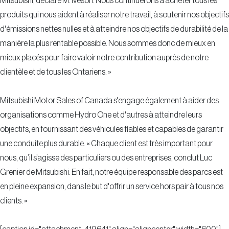
Mitsubishi, déclare M. Iveson. Nous continuerons à acheter tous les
produits qui nous aident à réaliser notre travail, à soutenir nos objectifs
d'émissions nettes nulles et à atteindre nos objectifs de durabilité de la
manière la plus rentable possible. Nous sommes donc de mieux en
mieux placés pour faire valoir notre contribution auprès de notre
clientèle et de tous les Ontariens. »
Mitsubishi Motor Sales of Canada s'engage également à aider des
organisations comme Hydro One et d'autres à atteindre leurs
objectifs, en fournissant des véhicules fiables et capables de garantir
une conduite plus durable. « Chaque client est très important pour
nous, qu’il s’agisse des particuliers ou des entreprises, conclut Luc
Grenier de Mitsubishi. En fait, notre équipe responsable des parcs est
en pleine expansion, dans le but d'offrir un service hors pair à tous nos
clients. »