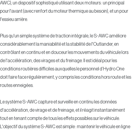
AWC), un dispositif sophistiqué utilisant deux moteurs : un principal
pour l'avant (avec renfort du moteur thermique au besoin), et un pour
l'essieu arrière.
Plus qu'un simple système de traction intégrale, le S-AWC améliore
considérablement la maniabilité et la stabilité de l'Outlander, en
contrôlant en continu et en douceur les mouvements du véhicule lors
de l'accélération, des virages et du freinage. Il est idéal pour les
conditions routières difficiles auxquelles le personnel d’Hydro One
doit faire face régulièrement, y compris les conditions hors route et les
routes enneigées.
Le système S-AWC capture et surveille en continu les données
d'accélération, de virage et de freinage, et il réagit instantanément
tout en tenant compte de tous les effets possibles sur le véhicule.
L'objectif du système S-AWC est simple : maintenir le véhicule en ligne