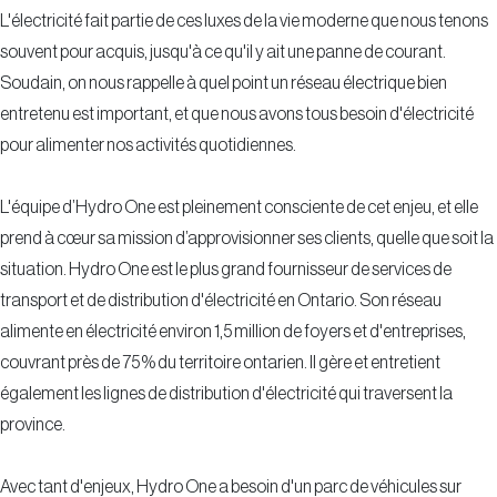
L'électricité fait partie de ces luxes de la vie moderne que nous tenons
souvent pour acquis, jusqu'à ce qu'il y ait une panne de courant.
Soudain, on nous rappelle à quel point un réseau électrique bien
entretenu est important, et que nous avons tous besoin d'électricité
pour alimenter nos activités quotidiennes.
L'équipe d’Hydro One est pleinement consciente de cet enjeu, et elle
prend à cœur sa mission d’approvisionner ses clients, quelle que soit la
situation. Hydro One est le plus grand fournisseur de services de
transport et de distribution d'électricité en Ontario. Son réseau
alimente en électricité environ 1,5 million de foyers et d'entreprises,
couvrant près de 75 % du territoire ontarien. Il gère et entretient
également les lignes de distribution d'électricité qui traversent la
province.
Avec tant d'enjeux, Hydro One a besoin d'un parc de véhicules sur