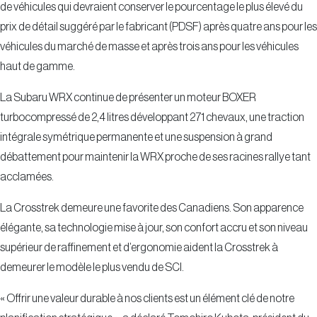
de véhicules qui devraient conserver le pourcentage le plus élevé du
prix de détail suggéré par le fabricant (PDSF) après quatre ans pour les
véhicules du marché de masse et après trois ans pour les véhicules
haut de gamme.
La Subaru WRX continue de présenter un moteur BOXER
turbocompressé de 2,4 litres développant 271 chevaux, une traction
intégrale symétrique permanente et une suspension à grand
débattement pour maintenir la WRX proche de ses racines rallye tant
acclamées.
La Crosstrek demeure une favorite des Canadiens. Son apparence
élégante, sa technologie mise à jour, son confort accru et son niveau
supérieur de raffinement et d’ergonomie aident la Crosstrek à
demeurer le modèle le plus vendu de SCI.
« Offrir une valeur durable à nos clients est un élément clé de notre