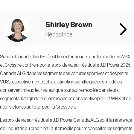
Shirley Brown
Rédactrice
Subaru Canada, Inc. (SCI) est fière d’annoncer que les modèles WRX
et Crosstrek ont remporté le prix de valeur résiduelle J.D. Power 2025
Canada ALG dans les segments des voitures sportives et des petits
VUS, respectivement. Cette distinction signifie que ces modèles
conservent mieux leur valeur que tout autre modèle dans leurs
segments. Il s’agit de la dixième année consécutive pour la WRX et de
neuf victoires au total pour la Crosstrek.
Les prix de valeur résiduelle J.D. Power Canada ALG sont la référence
de l’industrie du crédit-bail automobile pour reconnaître les segments