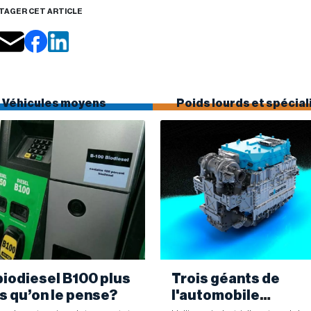
TAGER CET ARTICLE
Véhicules moyens
Poids lourds et spécial
biodiesel B100 plus
Trois géants de
s qu’on le pense?
l'automobile