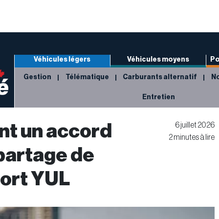
Véhicules légers
Véhicules moyens
Po
Gestion
Télématique
Carburants alternatif
No
Entretien
nt un accord
6 juillet 2026
2 minutes à lire
 partage de
port YUL