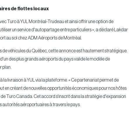
ires de flottes locaux
vec Turo à YUL Montréal-Trudeau et ainsi offrir une option de
tiliser un service d'autopartage entre particuliers », a déclaré Lakdar
ort au sol chez ADM Aéroports de Montréal.
cs de véhicules du Québec, cette annonce est hautement stratégique.
es d'un des plus grands aéroports du pays valide le modèle de
 plan.
à la livraison à YUL via la plateforme. « Ce partenariat permet de
t en créant de nouvelles opportunités économiques pour nos hôtes
 de Turo Canada. Cet accord s'inscrit dans la stratégie d'expansion
 autorités aéroportuaires à travers le pays.