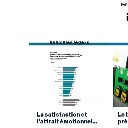
PAR
Véhicules légers
La satisfaction et
Le 
l'attrait émotionnel
prè