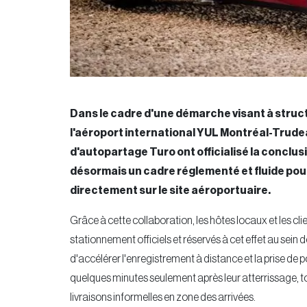
Dans le cadre d'une démarche visant à structur
l'aéroport international YUL Montréal-Trude
d'autopartage Turo ont officialisé la conclus
désormais un cadre réglementé et fluide pour 
directement sur le site aéroportuaire.
Grâce à cette collaboration, les hôtes locaux et les c
stationnement officiels et réservés à cet effet au sei
d'accélérer l'enregistrement à distance et la prise de
quelques minutes seulement après leur atterrissage, tou
livraisons informelles en zone des arrivées.