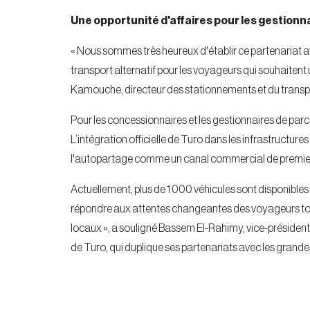
Une opportunité d'affaires pour les gestionna
« Nous sommes très heureux d'établir ce partenariat a
transport alternatif pour les voyageurs qui souhaitent u
Kamouche, directeur des stationnements et du transp
Pour les concessionnaires et les gestionnaires de par
L’intégration officielle de Turo dans les infrastructur
l'autopartage comme un canal commercial de premier
Actuellement, plus de 1 000 véhicules sont disponibles 
répondre aux attentes changeantes des voyageurs tou
locaux », a souligné Bassem El-Rahimy, vice-président
de Turo, qui duplique ses partenariats avec les grandes