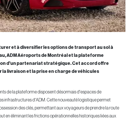
er et à diversifier les options de transport au sol à
au, ADM Aéroports de Montréal et la plateforme
ion d'un partenariat stratégique. Cet accord offre
la livraison et la prise en charge de véhicules
lients de la plateforme disposent désormais d'espaces de
n des infrastructures d'ADM. Cette nouveauté logistique permet
 possession des clés, permettant aux voyageurs de prendre la route
t en éliminant les frictions opérationnelles historiques liées aux