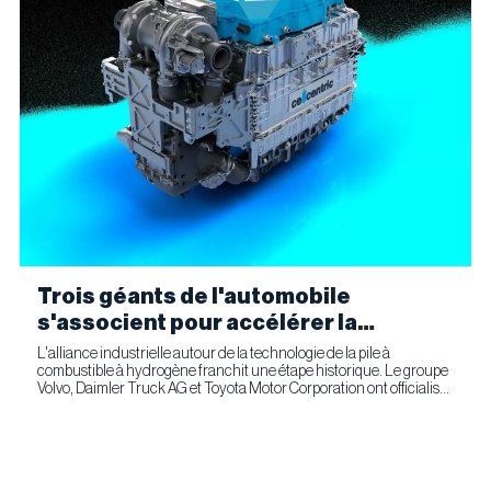
Trois géants de l'automobile
s'associent pour accélérer la
fabrication industrielle de piles à
L'alliance industrielle autour de la technologie de la pile à
combustible à hydrogène franchit une étape historique. Le groupe
combustible pour le transport
Volvo, Daimler Truck AG et Toyota Motor Corporation ont officialisé
commercial
la signature d'un accord ferme prévoyant l'entrée...