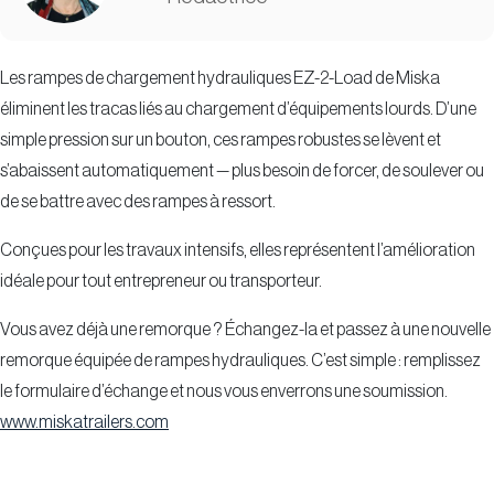
Les rampes de chargement hydrauliques EZ-2-Load de Miska
éliminent les tracas liés au chargement d’équipements lourds. D’une
simple pression sur un bouton, ces rampes robustes se lèvent et
s’abaissent automatiquement — plus besoin de forcer, de soulever ou
de se battre avec des rampes à ressort.
Conçues pour les travaux intensifs, elles représentent l’amélioration
idéale pour tout entrepreneur ou transporteur.
Vous avez déjà une remorque ? Échangez-la et passez à une nouvelle
remorque équipée de rampes hydrauliques. C’est simple : remplissez
le formulaire d’échange et nous vous enverrons une soumission.
www.miskatrailers.com