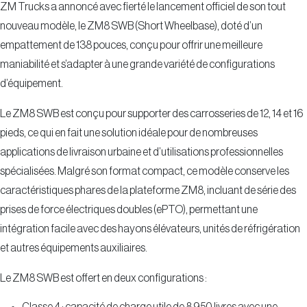
ZM Trucks a annoncé avec fierté le lancement officiel de son tout
nouveau modèle, le ZM8 SWB (Short Wheelbase), doté d’un
empattement de 138 pouces, conçu pour offrir une meilleure
maniabilité et s’adapter à une grande variété de configurations
d’équipement.
Le ZM8 SWB est conçu pour supporter des carrosseries de 12, 14 et 16
pieds, ce qui en fait une solution idéale pour de nombreuses
applications de livraison urbaine et d’utilisations professionnelles
spécialisées. Malgré son format compact, ce modèle conserve les
caractéristiques phares de la plateforme ZM8, incluant de série des
prises de force électriques doubles (ePTO), permettant une
intégration facile avec des hayons élévateurs, unités de réfrigération
et autres équipements auxiliaires.
Le ZM8 SWB est offert en deux configurations :