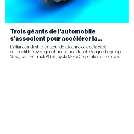
Trois géants de l'automobile
s'associent pour accélérer la
fabrication industrielle de piles à
L'alliance industrielle autour de la technologie de la pile à
combustible à hydrogène franchit une étape historique. Le groupe
combustible pour le transport
Volvo, Daimler Truck AG et Toyota Motor Corporation ont officialisé
commercial
la signature d'un accord ferme prévoyant l'entrée...