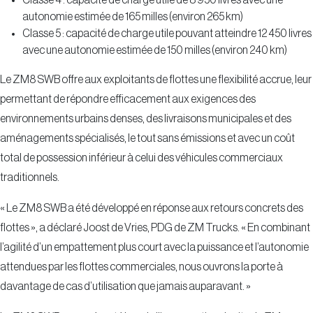
Classe 4 : capacité de charge utile de 8 950 livres avec une
autonomie estimée de 165 milles (environ 265 km)
Classe 5 : capacité de charge utile pouvant atteindre 12 450 livres
avec une autonomie estimée de 150 milles (environ 240 km)
Le ZM8 SWB offre aux exploitants de flottes une flexibilité accrue, leur
permettant de répondre efficacement aux exigences des
environnements urbains denses, des livraisons municipales et des
aménagements spécialisés, le tout sans émissions et avec un coût
total de possession inférieur à celui des véhicules commerciaux
traditionnels.
« Le ZM8 SWB a été développé en réponse aux retours concrets des
flottes », a déclaré Joost de Vries, PDG de ZM Trucks. « En combinant
l’agilité d’un empattement plus court avec la puissance et l’autonomie
attendues par les flottes commerciales, nous ouvrons la porte à
davantage de cas d’utilisation que jamais auparavant. »