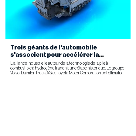
Trois géants de l'automobile
s'associent pour accélérer la
fabrication industrielle de piles à
L'alliance industrielle autour de la technologie de la pile à
combustible à hydrogène franchit une étape historique. Le groupe
combustible pour le transport
Volvo, Daimler Truck AG et Toyota Motor Corporation ont officialisé
commercial
la signature d'un accord ferme prévoyant l'entrée...