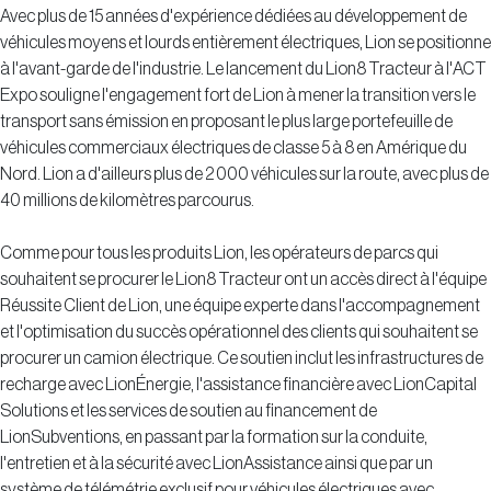
Avec plus de 15 années d'expérience dédiées au développement de
véhicules moyens et lourds entièrement électriques, Lion se positionne
à l'avant-garde de l'industrie. Le lancement du Lion8 Tracteur à l'ACT
Expo souligne l'engagement fort de Lion à mener la transition vers le
transport sans émission en proposant le plus large portefeuille de
véhicules commerciaux électriques de classe 5 à 8 en Amérique du
Nord. Lion a d'ailleurs plus de 2 000 véhicules sur la route, avec plus de
40 millions de kilomètres parcourus.
Comme pour tous les produits Lion, les opérateurs de parcs qui
souhaitent se procurer le Lion8 Tracteur ont un accès direct à l'équipe
Réussite Client de Lion, une équipe experte dans l'accompagnement
et l'optimisation du succès opérationnel des clients qui souhaitent se
procurer un camion électrique. Ce soutien inclut les infrastructures de
recharge avec LionÉnergie, l'assistance financière avec LionCapital
Solutions et les services de soutien au financement de
LionSubventions, en passant par la formation sur la conduite,
l'entretien et à la sécurité avec LionAssistance ainsi que par un
système de télémétrie exclusif pour véhicules électriques avec