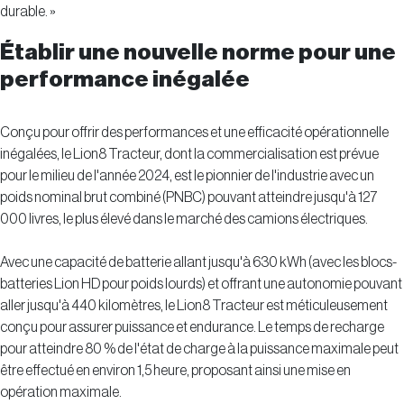
durable. »
Établir une nouvelle norme pour une
performance inégalée
Conçu pour offrir des performances et une efficacité opérationnelle
inégalées, le Lion8 Tracteur, dont la commercialisation est prévue
pour le milieu de l'année 2024, est le pionnier de l'industrie avec un
poids nominal brut combiné (PNBC) pouvant atteindre jusqu'à 127
000 livres, le plus élevé dans le marché des camions électriques.
Avec une capacité de batterie allant jusqu'à 630 kWh (avec les blocs-
batteries Lion HD pour poids lourds) et offrant une autonomie pouvant
aller jusqu'à 440 kilomètres, le Lion8 Tracteur est méticuleusement
conçu pour assurer puissance et endurance. Le temps de recharge
pour atteindre 80 % de l'état de charge à la puissance maximale peut
être effectué en environ 1,5 heure, proposant ainsi une mise en
opération maximale.