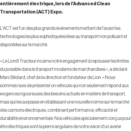
entièrement électrique, lors de l'Advanced Clean
Transportation (ACT) Expo.
L'ACT est l'un des plus grands événements mettant de l'avant les
technologies les plus sophistiquées liées au transport non polluant et
disponibles sur le marché.
« Le Lion8 Tracteur incarne notre engagement à repousser les limites
du possible dans le transport moderne de marchandises », a déclaré
Marc Bédard, chef de la direction et fondateur de Lion. « Nous
sommes ravis de présenter un véhicule qui non seulement répond aux
exigences rigoureuses des besoins actuels en matière de transport,
mais qui les surpasse en établissant une nouvelle norme sur le marché
des camions électriques, combinant performance, efficacité et
durabilité environnementale. Nos véhicules spécialement conçus pour
être électriques sont la pierre angulaire de notre vision d'un avenir