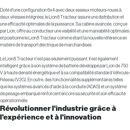
Doté d'une configuration 6x4 avec deux essieux moteurs-roues à
deux vitesses intégrées, le Lion8 Tracteur assure une distribution et
une efficacité optimales de la puissance. Sa cabine avancée, conçue
par Lion, offre au conducteur une visibilité et une maniabilité optimales
et positionne le Lion8 Tracteur comme étant la nouvelle référence en
matière de transport électrique de marchandises.
Le Lion8 Tracteur n'est pas seulement puissant. Il est également
intelligent grâce à son système de batterie développé par Lion de 750
V à haute densité énergétique et à sa compatibilité standard Véhicule-
Réseau (V2G). En outre, des fonctionnalités supplémentaires telles
que les systèmes avancés d'aide à la conduite (ADAS) et un système
de pesage embarqué renforcent encore sa sécurité et son efficacité
opérationnelle.
Révolutionner l'industrie grâce à
l'expérience et à l'innovation