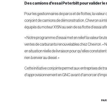
Des camions d'essai Peterbilt pour valider le
Pour les gestionnaires de parcs et de flottes, la vale
conjoint de camions de démonstration. Chevron a inté
équipés du moteur X15N au sein de sa flotte d’essai afin
« Notre programme d'essai met en relief la valeur brut
ventes de carburants renouvelables chez Chevron. « No
en situation réelle de livraison pour qu'elles constate
rien à envier au diesel. »
Cette initiative conjointe permet aux entreprises de tr
d'approvisionnement en GNC avant d'amorcer d'impor
PAR