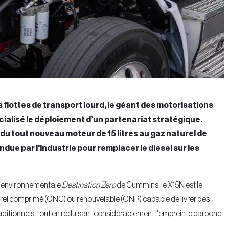
s flottes de transport lourd, le géant des motorisations
icialisé le déploiement d’un partenariat stratégique.
n du tout nouveau moteur de 15 litres au gaz naturel de
due par l'industrie pour remplacer le diesel sur les
e environnementale
Destination Zero
de Cummins, le X15N est le
urel comprimé (GNC) ou renouvelable (GNR) capable de livrer des
itionnels, tout en réduisant considérablement l'empreinte carbone.