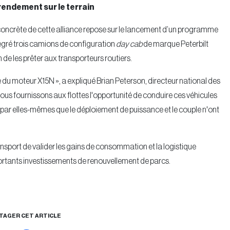
 rendement sur le terrain
ur concrète de cette alliance repose sur le lancement d’un programme
gré trois camions de configuration
day cab
de marque Peterbilt
 de les prêter aux transporteurs routiers.
e du moteur X15N », a expliqué Brian Peterson, directeur national des
us fournissons aux flottes l'opportunité de conduire ces véhicules
nt par elles-mêmes que le déploiement de puissance et le couple n'ont
ansport de valider les gains de consommation et la logistique
tants investissements de renouvellement de parcs.
TAGER CET ARTICLE