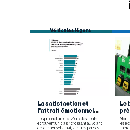
Véhicules légers
La satisfaction et
Le 
l'attrait émotionnel
prè
des véhicules neufs
Les propriétaires de véhicules neufs
Alors 
éprouvent un plaisir croissant au volant
les ex
en forte hausse
de leur nouvel achat, stimulés par des
cherch