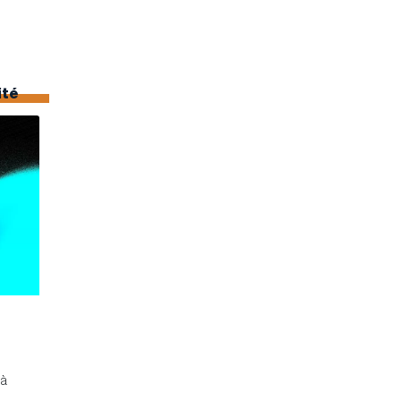
ité
 à