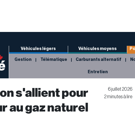
Véhicules légers
Véhicules moyens
Po
Gestion
Télématique
Carburants alternatif
No
Entretien
n s'allient pour
6 juillet 2026
2 minutes à lire
r au gaz naturel