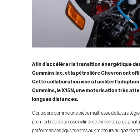
Afin d'accélérer la transition énergétique de
Cummins Inc. et la pétrolière Chevron ont off
Cette collaboration vise à faciliter l'adoptio
Cummins, le X15N, une motorisation très atten
longues distances.
Considéré comme une pièce maîtresse de la stratégi
premier bloc de grosse cylindrée alimenté au gaz nat
performances équivalentes aux moteurs au gazole trad