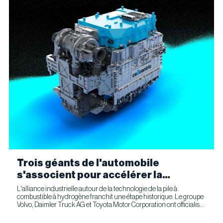
Trois géants de l'automobile
s'associent pour accélérer la
fabrication industrielle de piles à
L'alliance industrielle autour de la technologie de la pile à
combustible à hydrogène franchit une étape historique. Le groupe
combustible pour le transport
Volvo, Daimler Truck AG et Toyota Motor Corporation ont officialisé
commercial
la signature d'un accord ferme prévoyant l'entrée...