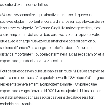
essentiel d'examiner les chiffres.
« Vous devez connaître approximativement le poids que vous
soulevez et, plus important encore, la distance sur laquelle vous devez
le soulever, explique M. DeCesare. S'agit-il d'un levage vertical, c'est-
à-dire simplement de haut en bas, ou devez-vous faire pivoter votre
grue avec la charge? Devez-vous atteindre le côté du camion ou
seulement l'arrière? La charge doit-elle être déplacée sur une
distance importante? Tout cela déterminera la classe de camion et la
capacité de grue dont vous avez besoin. »
Pour ce qui est des véhicules utilisables sur route, M. DeCesare précise
qu'un camion de classe 7, tel que le Kenworth T880 équipé d'une grue,
représente généralement la capacité maximale. « On parle d'une
capacité de levage d'environ 14 000 livres », ajoute-t-il. L'installation
de stabilisateurs de châssis et/ou des vérins de calage sera fort
probablement requise.