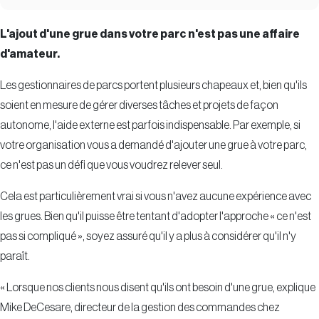
L'ajout d'une grue dans votre parc n'est pas une affaire
d'amateur.
Les gestionnaires de parcs portent plusieurs chapeaux et, bien qu'ils
soient en mesure de gérer diverses tâches et projets de façon
autonome, l'aide externe est parfois indispensable. Par exemple, si
votre organisation vous a demandé d'ajouter une grue à votre parc,
ce n'est pas un défi que vous voudrez relever seul.
Cela est particulièrement vrai si vous n'avez aucune expérience avec
les grues. Bien qu'il puisse être tentant d'adopter l'approche « ce n'est
pas si compliqué », soyez assuré qu'il y a plus à considérer qu'il n'y
paraît.
« Lorsque nos clients nous disent qu'ils ont besoin d'une grue, explique
Mike DeCesare, directeur de la gestion des commandes chez