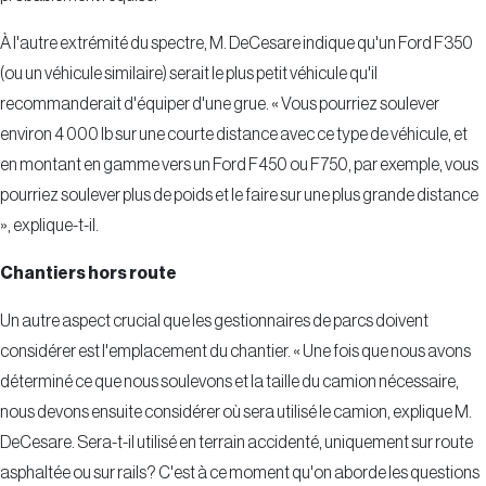
À l'autre extrémité du spectre, M. DeCesare indique qu'un Ford F350
(ou un véhicule similaire) serait le plus petit véhicule qu'il
recommanderait d'équiper d'une grue. « Vous pourriez soulever
environ 4 000 lb sur une courte distance avec ce type de véhicule, et
en montant en gamme vers un Ford F450 ou F750, par exemple, vous
pourriez soulever plus de poids et le faire sur une plus grande distance
», explique-t-il.
Chantiers hors route
Un autre aspect crucial que les gestionnaires de parcs doivent
considérer est l'emplacement du chantier. « Une fois que nous avons
déterminé ce que nous soulevons et la taille du camion nécessaire,
nous devons ensuite considérer où sera utilisé le camion, explique M.
DeCesare. Sera-t-il utilisé en terrain accidenté, uniquement sur route
asphaltée ou sur rails? C'est à ce moment qu'on aborde les questions