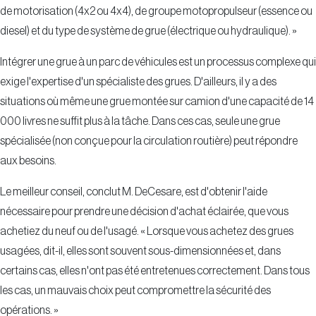
de motorisation (4x2 ou 4x4), de groupe motopropulseur (essence ou
diesel) et du type de système de grue (électrique ou hydraulique). »
Intégrer une grue à un parc de véhicules est un processus complexe qui
exige l'expertise d'un spécialiste des grues. D'ailleurs, il y a des
situations où même une grue montée sur camion d'une capacité de 14
000 livres ne suffit plus à la tâche. Dans ces cas, seule une grue
spécialisée (non conçue pour la circulation routière) peut répondre
aux besoins.
Le meilleur conseil, conclut M. DeCesare, est d'obtenir l'aide
nécessaire pour prendre une décision d'achat éclairée, que vous
achetiez du neuf ou de l'usagé. « Lorsque vous achetez des grues
usagées, dit-il, elles sont souvent sous-dimensionnées et, dans
certains cas, elles n'ont pas été entretenues correctement. Dans tous
les cas, un mauvais choix peut compromettre la sécurité des
opérations. »