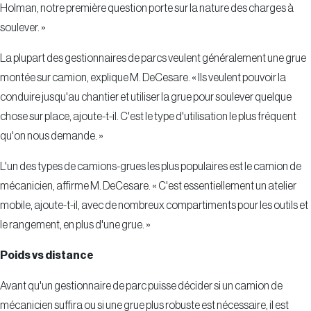
Holman, notre première question porte sur la nature des charges à
soulever. »
La plupart des gestionnaires de parcs veulent généralement une grue
montée sur camion, explique M. DeCesare. « Ils veulent pouvoir la
conduire jusqu'au chantier et utiliser la grue pour soulever quelque
chose sur place, ajoute-t-il. C'est le type d'utilisation le plus fréquent
qu'on nous demande. »
L'un des types de camions-grues les plus populaires est le camion de
mécanicien, affirme M. DeCesare. « C'est essentiellement un atelier
mobile, ajoute-t-il, avec de nombreux compartiments pour les outils et
le rangement, en plus d'une grue. »
Poids vs distance
Avant qu'un gestionnaire de parc puisse décider si un camion de
mécanicien suffira ou si une grue plus robuste est nécessaire, il est