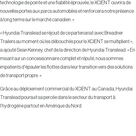
technologie de pointe et une fiabilité éprouvée, le XCIENT ouvrira de
nouvelles portes aux parcs automobiles et renforcera notre présence
à long terme sur le marché canadien. »
« Hyundai Translead se réjouit de ce partenariat avec Breadner
Trailers au moment où les débouchés pour le XCIENT se multiplient »,
a ajouté Sean Kenney, chef de la direction de Hyundai Translead. « En
misant sur un concessionnaire complet et réputé, nous sommes
impatients d'épauler les flottes dans leur transition vers des solutions
de transport propre. »
Grâce au déploiement commercial du XCIENT au Canada, Hyundai
Translead poursuit sa percée dans le secteur du transport à
l’hydrogène partout en Amérique du Nord.