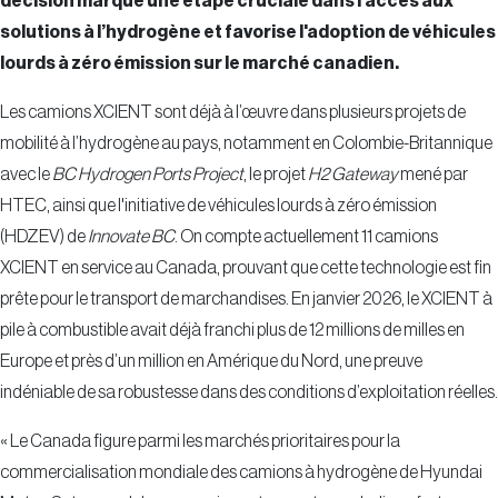
décision marque une étape cruciale dans l’accès aux
solutions à l’hydrogène et favorise l'adoption de véhicules
lourds à zéro émission sur le marché canadien.
Les camions XCIENT sont déjà à l’œuvre dans plusieurs projets de
mobilité à l’hydrogène au pays, notamment en Colombie-Britannique
avec le
BC Hydrogen Ports Project
, le projet
H2 Gateway
mené par
HTEC, ainsi que l'initiative de véhicules lourds à zéro émission
(HDZEV) de
Innovate BC
. On compte actuellement 11 camions
XCIENT en service au Canada, prouvant que cette technologie est fin
prête pour le transport de marchandises. En janvier 2026, le XCIENT à
pile à combustible avait déjà franchi plus de 12 millions de milles en
Europe et près d’un million en Amérique du Nord, une preuve
indéniable de sa robustesse dans des conditions d’exploitation réelles.
« Le Canada figure parmi les marchés prioritaires pour la
commercialisation mondiale des camions à hydrogène de Hyundai