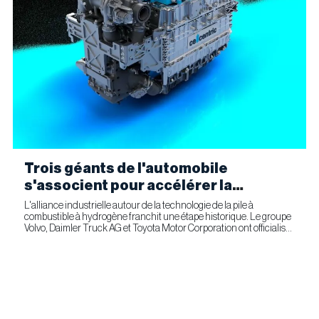
Trois géants de l'automobile
s'associent pour accélérer la
fabrication industrielle de piles à
L'alliance industrielle autour de la technologie de la pile à
combustible à hydrogène franchit une étape historique. Le groupe
combustible pour le transport
Volvo, Daimler Truck AG et Toyota Motor Corporation ont officialisé
commercial
la signature d'un accord ferme prévoyant l'entrée...