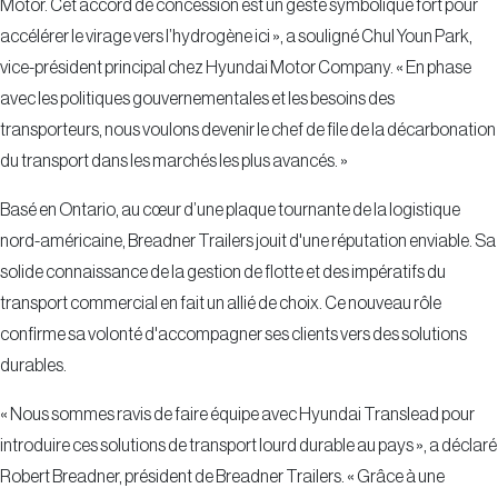
Motor. Cet accord de concession est un geste symbolique fort pour
accélérer le virage vers l’hydrogène ici », a souligné Chul Youn Park,
vice-président principal chez Hyundai Motor Company. « En phase
avec les politiques gouvernementales et les besoins des
transporteurs, nous voulons devenir le chef de file de la décarbonation
du transport dans les marchés les plus avancés. »
Basé en Ontario, au cœur d’une plaque tournante de la logistique
nord-américaine, Breadner Trailers jouit d'une réputation enviable. Sa
solide connaissance de la gestion de flotte et des impératifs du
transport commercial en fait un allié de choix. Ce nouveau rôle
confirme sa volonté d'accompagner ses clients vers des solutions
durables.
« Nous sommes ravis de faire équipe avec Hyundai Translead pour
introduire ces solutions de transport lourd durable au pays », a déclaré
Robert Breadner, président de Breadner Trailers. « Grâce à une