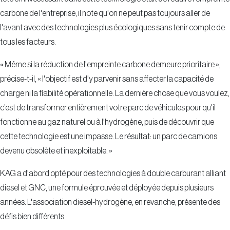
carbone de l'entreprise, il note qu'on ne peut pas toujours aller de
l'avant avec des technologies plus écologiques sans tenir compte de
tous les facteurs.
« Même si la réduction de l'empreinte carbone demeure prioritaire »,
précise-t-il, « l'objectif est d'y parvenir sans affecter la capacité de
charge ni la fiabilité opérationnelle. La dernière chose que vous voulez,
c’est de transformer entièrement votre parc de véhicules pour qu'il
fonctionne au gaz naturel ou à l'hydrogène, puis de découvrir que
cette technologie est une impasse. Le résultat: un parc de camions
devenu obsolète et inexploitable. »
KAG a d'abord opté pour des technologies à double carburant alliant
diesel et GNC, une formule éprouvée et déployée depuis plusieurs
années. L'association diesel-hydrogène, en revanche, présente des
défis bien différents.