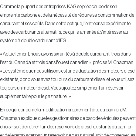
Comme la plupart des entreprises, KAG se préoccupe de son
empreinte carbone et de la nécessité de réduire sa consommation de
carburant et ses coûts. Dans cette optique, l'entreprise expérimente
avec des carburants alternatifs, ce qui l'a amenée à s'intéresser au
système à double carburant d'IFS.
« Actuellement, nous avons six unités à double carburant, trois dans
l'est du Canada et trois dans l'ouest canadien », précise M. Chapman.
« Le système que nous utilisons est une adaptation des moteurs diesel
existants, donc vous avez toujours du carburant diesel et vous utilisez
toujours un moteur diesel. Vous ajoutez simplement un réservoir
supplémentaire pour le gaz naturel. »
En ce qui concerne la modification proprement dite du camion, M.
Chapman explique que les gestionnaires de parc de véhicules peuvent
choisir soit de retirer l'un des réservoirs de diesel existants du camion
et de le remplacer par un réservoir de gaz naturel, soit de conserver les