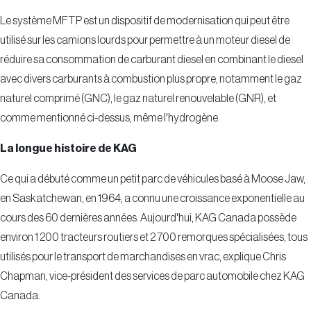
Le système MFTP est un dispositif de modernisation qui peut être
utilisé sur les camions lourds pour permettre à un moteur diesel de
réduire sa consommation de carburant diesel en combinant le diesel
avec divers carburants à combustion plus propre, notamment le gaz
naturel comprimé (GNC), le gaz naturel renouvelable (GNR), et
comme mentionné ci-dessus, même l'hydrogène.
La longue histoire de KAG
Ce qui a débuté comme un petit parc de véhicules basé à Moose Jaw,
en Saskatchewan, en 1964, a connu une croissance exponentielle au
cours des 60 dernières années. Aujourd'hui, KAG Canada possède
environ 1 200 tracteurs routiers et 2 700 remorques spécialisées, tous
utilisés pour le transport de marchandises en vrac, explique Chris
Chapman, vice-président des services de parc automobile chez KAG
Canada.