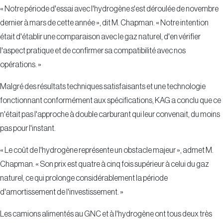
« Notre période d'essai avec l'hydrogène s'est déroulée de novembre
dernier à mars de cette année », dit M. Chapman. « Notre intention
était d'établir une comparaison avec le gaz naturel, d'en vérifier
l'aspect pratique et de confirmer sa compatibilité avec nos
opérations. »
Malgré des résultats techniques satisfaisants et une technologie
fonctionnant conformément aux spécifications, KAG a conclu que ce
n'était pas l'approche à double carburant qui leur convenait, du moins
pas pour l'instant.
« Le coût de l'hydrogène représente un obstacle majeur », admet M.
Chapman. « Son prix est quatre à cinq fois supérieur à celui du gaz
naturel, ce qui prolonge considérablement la période
d'amortissement de l'investissement. »
Les camions alimentés au GNC et à l'hydrogène ont tous deux très