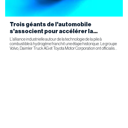
Trois géants de l'automobile
s'associent pour accélérer la
fabrication industrielle de piles à
L'alliance industrielle autour de la technologie de la pile à
combustible à hydrogène franchit une étape historique. Le groupe
combustible pour le transport
Volvo, Daimler Truck AG et Toyota Motor Corporation ont officialisé
commercial
la signature d'un accord ferme prévoyant l'entrée...