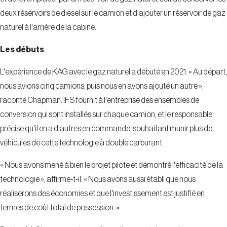
deux réservoirs de diesel sur le camion et d'ajouter un réservoir de gaz
naturel à l'arrière de la cabine.
Les débuts
L'expérience de KAG avec le gaz naturel a débuté en 2021. « Au départ,
nous avions cinq camions, puis nous en avons ajouté un autre »,
raconte Chapman. IFS fournit à l'entreprise des ensembles de
conversion qui sont installés sur chaque camion, et le responsable
précise qu'il en a d'autres en commande, souhaitant munir plus de
véhicules de cette technologie à double carburant.
« Nous avons mené à bien le projet pilote et démontré l'efficacité de la
technologie », affirme-t-il. « Nous avons aussi établi que nous
réaliserons des économies et que l'investissement est justifié en
termes de coût total de possession. »