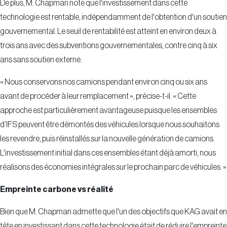
De plus, M. Chapman note que l'investissement dans cette
technologie est rentable, indépendamment de l'obtention d'un soutien
gouvernemental. Le seuil de rentabilité est atteint en environ deux à
trois ans avec des subventions gouvernementales, contre cinq à six
ans sans soutien externe.
« Nous conservons nos camions pendant environ cinq ou six ans
avant de procéder à leur remplacement », précise-t-il. « Cette
approche est particulièrement avantageuse puisque les ensembles
d’IFS peuvent être démontés des véhicules lorsque nous souhaitons
les revendre, puis réinstallés sur la nouvelle génération de camions.
L'investissement initial dans ces ensembles étant déjà amorti, nous
réalisons des économies intégrales sur le prochain parc de véhicules. »
Empreinte carbone vs réalité
Bien que M. Chapman admette que l'un des objectifs que KAG avait en
tête en investissant dans cette technologie était de réduire l'empreinte