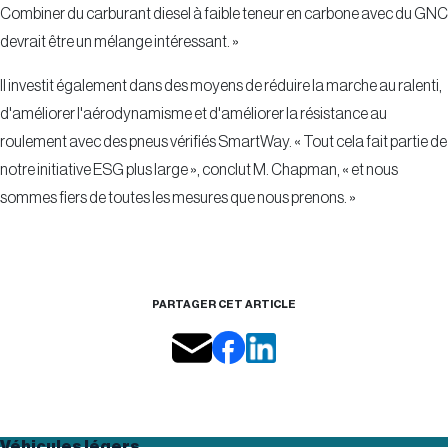
Combiner du carburant diesel à faible teneur en carbone avec du GNC
devrait être un mélange intéressant. »
Il investit également dans des moyens de réduire la marche au ralenti,
d'améliorer l'aérodynamisme et d'améliorer la résistance au
roulement avec des pneus vérifiés SmartWay. « Tout cela fait partie de
notre initiative ESG plus large », conclut M. Chapman, « et nous
sommes fiers de toutes les mesures que nous prenons. »
PARTAGER CET ARTICLE
Véhicules légers