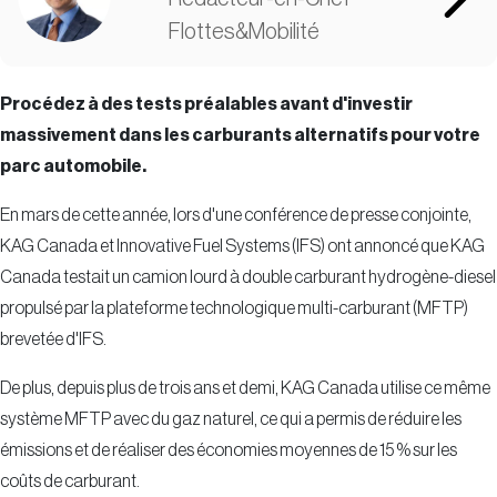
Flottes&Mobilité
Procédez à des tests préalables avant d'investir
massivement dans les carburants alternatifs pour votre
parc automobile.
En mars de cette année, lors d'une conférence de presse conjointe,
KAG Canada et Innovative Fuel Systems (IFS) ont annoncé que KAG
Canada testait un camion lourd à double carburant hydrogène-diesel
propulsé par la plateforme technologique multi-carburant (MFTP)
brevetée d'IFS.
De plus, depuis plus de trois ans et demi, KAG Canada utilise ce même
système MFTP avec du gaz naturel, ce qui a permis de réduire les
émissions et de réaliser des économies moyennes de 15 % sur les
coûts de carburant.