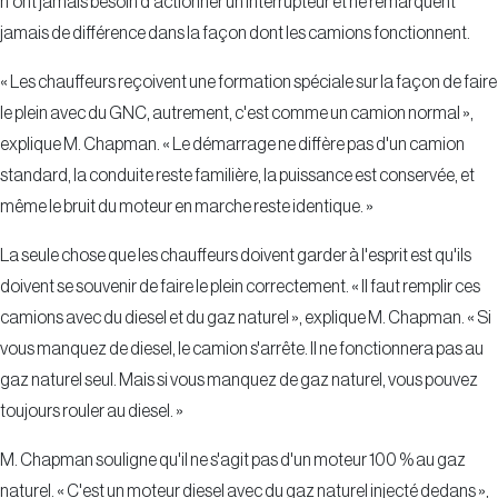
n'ont jamais besoin d'actionner un interrupteur et ne remarquent
jamais de différence dans la façon dont les camions fonctionnent.
« Les chauffeurs reçoivent une formation spéciale sur la façon de faire
le plein avec du GNC, autrement, c'est comme un camion normal »,
explique M. Chapman. « Le démarrage ne diffère pas d'un camion
standard, la conduite reste familière, la puissance est conservée, et
même le bruit du moteur en marche reste identique. »
La seule chose que les chauffeurs doivent garder à l'esprit est qu'ils
doivent se souvenir de faire le plein correctement. « Il faut remplir ces
camions avec du diesel et du gaz naturel », explique M. Chapman. « Si
vous manquez de diesel, le camion s'arrête. Il ne fonctionnera pas au
gaz naturel seul. Mais si vous manquez de gaz naturel, vous pouvez
toujours rouler au diesel. »
M. Chapman souligne qu'il ne s'agit pas d'un moteur 100 % au gaz
naturel. « C'est un moteur diesel avec du gaz naturel injecté dedans »,