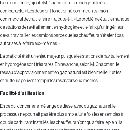
bien fonctionné, ajoute M. Chapman, et la charge utile était
comparable. « Les deux ont fonctionné comme un camion
commercial devrait le faire », ajoute-t-il. « Le problème était le manque
de stations de ravitaillement en hydrogène et le fait qu'un ingénieur
devait ravitailler les camions parce que les chauffeurs n'étaient pas
autorisés à le faire eux-mêmes. »
La praticité était un enjeu majeur puisque les stations de ravitaillement
en hydrogène sont très rares. En revanche, selon M. Chapman, le
réseau d'approvisionnement en gaz naturel est bien meilleur et les
chauffeurs peuvent remplir les réservoirs eux-mêmes.
Facilité d'utilisation
En ce qui concerne le mélange de diesel avec du gaz naturel, le
processus ne pourrait pas être plus simple. Une fois les ensembles à
double carburant installés, les chauffeurs n’ont qu’à faire le plein. Ils