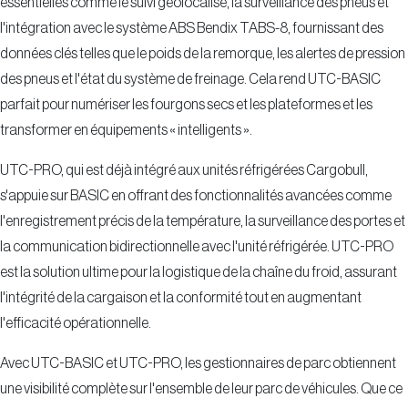
essentielles comme le suivi géolocalisé, la surveillance des pneus et
l'intégration avec le système ABS Bendix TABS-8, fournissant des
données clés telles que le poids de la remorque, les alertes de pression
des pneus et l'état du système de freinage. Cela rend UTC-BASIC
parfait pour numériser les fourgons secs et les plateformes et les
transformer en équipements « intelligents ».
UTC-PRO, qui est déjà intégré aux unités réfrigérées Cargobull,
s'appuie sur BASIC en offrant des fonctionnalités avancées comme
l'enregistrement précis de la température, la surveillance des portes et
la communication bidirectionnelle avec l'unité réfrigérée. UTC-PRO
est la solution ultime pour la logistique de la chaîne du froid, assurant
l'intégrité de la cargaison et la conformité tout en augmentant
l'efficacité opérationnelle.
Avec UTC-BASIC et UTC-PRO, les gestionnaires de parc obtiennent
une visibilité complète sur l'ensemble de leur parc de véhicules. Que ce