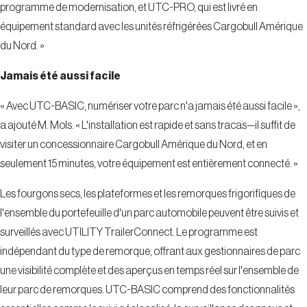
programme de modernisation, et UTC-PRO, qui est livré en
équipement standard avec les unités réfrigérées Cargobull Amérique
du Nord. »
Jamais été aussi facile
« Avec UTC-BASIC, numériser votre parc n'a jamais été aussi facile »,
a ajouté M. Mols. « L'installation est rapide et sans tracas—il suffit de
visiter un concessionnaire Cargobull Amérique du Nord, et en
seulement 15 minutes, votre équipement est entièrement connecté. »
Les fourgons secs, les plateformes et les remorques frigorifiques de
l'ensemble du portefeuille d'un parc automobile peuvent être suivis et
surveillés avec UTILITY TrailerConnect. Le programme est
indépendant du type de remorque, offrant aux gestionnaires de parc
une visibilité complète et des aperçus en temps réel sur l'ensemble de
leur parc de remorques. UTC-BASIC comprend des fonctionnalités