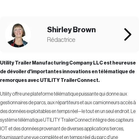
Shirley Brown
Rédactrice
Utility Trailer Manufacturing Company LLC est heureuse
de dévoiler d'importantes innovations en télématique de
remorques avec UTILITY TrailerConnect.
Utility offre une plateforme télématique puissante qui donne aux
gestionnaires de parcs, aux répartiteurs et aux camionneurs accès à
des données exploitables en temps réel—le tout en un seul endroit. Le
système télématique UTILITY TrailerConnect intègre des capteurs
IOT et des données provenant de diverses applications tierces,
fournissant une vue complète et en temps réel du parc d'une