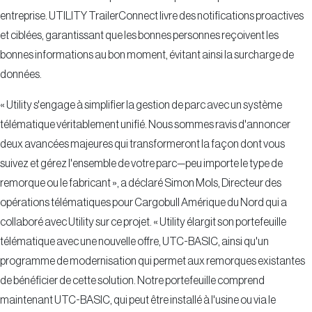
entreprise. UTILITY TrailerConnect livre des notifications proactives
et ciblées, garantissant que les bonnes personnes reçoivent les
bonnes informations au bon moment, évitant ainsi la surcharge de
données.
« Utility s'engage à simplifier la gestion de parc avec un système
télématique véritablement unifié. Nous sommes ravis d'annoncer
deux avancées majeures qui transformeront la façon dont vous
suivez et gérez l'ensemble de votre parc—peu importe le type de
remorque ou le fabricant », a déclaré Simon Mols, Directeur des
opérations télématiques pour Cargobull Amérique du Nord qui a
collaboré avec Utility sur ce projet. « Utility élargit son portefeuille
télématique avec une nouvelle offre, UTC-BASIC, ainsi qu'un
programme de modernisation qui permet aux remorques existantes
de bénéficier de cette solution. Notre portefeuille comprend
maintenant UTC-BASIC, qui peut être installé à l'usine ou via le