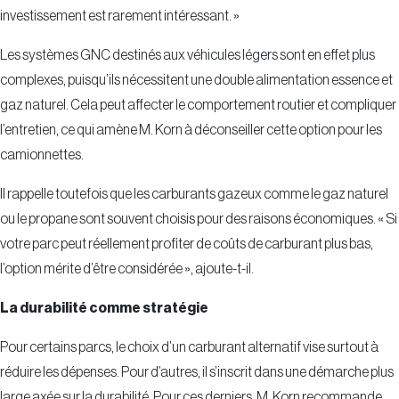
investissement est rarement intéressant. »
Les systèmes GNC destinés aux véhicules légers sont en effet plus
complexes, puisqu’ils nécessitent une double alimentation essence et
gaz naturel. Cela peut affecter le comportement routier et compliquer
l’entretien, ce qui amène M. Korn à déconseiller cette option pour les
camionnettes.
Il rappelle toutefois que les carburants gazeux comme le gaz naturel
ou le propane sont souvent choisis pour des raisons économiques. « Si
votre parc peut réellement profiter de coûts de carburant plus bas,
l’option mérite d’être considérée », ajoute-t-il.
La durabilité comme stratégie
Pour certains parcs, le choix d’un carburant alternatif vise surtout à
réduire les dépenses. Pour d’autres, il s’inscrit dans une démarche plus
large axée sur la durabilité. Pour ces derniers, M. Korn recommande