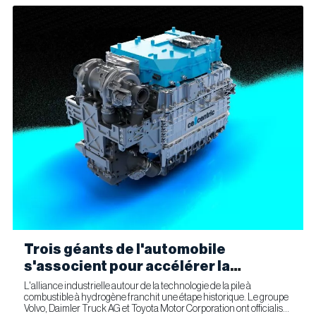
Trois géants de l'automobile
s'associent pour accélérer la
fabrication industrielle de piles à
L'alliance industrielle autour de la technologie de la pile à
combustible à hydrogène franchit une étape historique. Le groupe
combustible pour le transport
Volvo, Daimler Truck AG et Toyota Motor Corporation ont officialisé