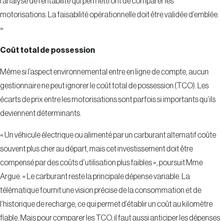
l’analyse de rentabilité qui permettront de comparer les
motorisations. La faisabilité opérationnelle doit être validée d’emblée.
»
Coût total de possession
Même si l’aspect environnemental entre en ligne de compte, aucun
gestionnaire ne peut ignorer le coût total de possession (TCO). Les
écarts de prix entre les motorisations sont parfois si importants qu’ils
deviennent déterminants.
« Un véhicule électrique ou alimenté par un carburant alternatif coûte
souvent plus cher au départ, mais cet investissement doit être
compensé par des coûts d’utilisation plus faibles », poursuit Mme
Argue. « Le carburant reste la principale dépense variable. La
télématique fournit une vision précise de la consommation et de
l’historique de recharge, ce qui permet d’établir un coût au kilomètre
fiable. Mais pour comparer les TCO, il faut aussi anticiper les dépenses