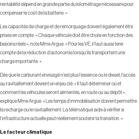
rentabilité dépend en grande partie du kilométrage nécessaire pour
compenser le coût de la batterie. »
Les capacités de charge et de remorquage doivent également être
prises en compte. « Chaque véhicule doit être choisi en fonction des
besoins réels », note Mme Argue. « Pour les VÉ, il faut aussi tenir
compte de la réduction d’autonomie lorsqu’ils transportent une
charge importante. »
Dès que le carburant envisagé n’est plus l’essence ou le diesel, l’accès
au ravitaillement devient un enjeu clé. « Il faut déterminer où et
comment les véhicules seront alimentés, en route ou au dépôt »,
explique Mme Argue. « Les temps d’immobilisation doivent permettre
la recharge ou le ravitaillement. La télématique aide à vérifier si
l’infrastructure actuelle peut réellement soutenir la transition. »
Le facteur climatique