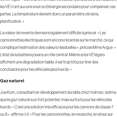
les VÉ n’ont aucune source d’énergie secondaire pour compenser ces
pertes. La température devient donc un paramètre clé de la
planification. »
La valeur de revente demeure également difficile à prévoir. « Les
camionnettes électriques sont encore récentes sur le marché, ce qui
complique l’estimation des valeurs résiduelles », précise Mme Argue. «
L’état de la batterie jouera un rôle central. Même si les VÉ légers
affichent une dégradation faible, il est trop tôt pour tirer des
conclusions pour les véhicules plus lourds. »
Gaz naturel
Joe Korn, consultant en développement durable chez Holman, estime
que le gaz naturel a un fort potentiel, mais surtout pour les véhicules
lourds. « C’est une solution très efficace pour les camions de classe 7
ou 8 », affirme-t-il. « Pour les camionnettes, en revanche, le retour sur