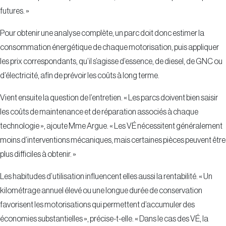
futures. »
Pour obtenir une analyse complète, un parc doit donc estimer la
consommation énergétique de chaque motorisation, puis appliquer
les prix correspondants, qu’il s’agisse d’essence, de diesel, de GNC ou
d’électricité, afin de prévoir les coûts à long terme.
Vient ensuite la question de l’entretien. « Les parcs doivent bien saisir
les coûts de maintenance et de réparation associés à chaque
technologie », ajoute Mme Argue. « Les VÉ nécessitent généralement
moins d’interventions mécaniques, mais certaines pièces peuvent être
plus difficiles à obtenir. »
Les habitudes d’utilisation influencent elles aussi la rentabilité. « Un
kilométrage annuel élevé ou une longue durée de conservation
favorisent les motorisations qui permettent d’accumuler des
économies substantielles », précise-t-elle. « Dans le cas des VÉ, la