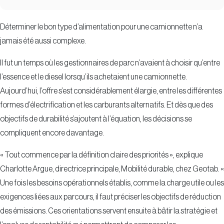
Déterminer le bon type d’alimentation pour une camionnette n’a
jamais été aussi complexe.
Il fut un temps où les gestionnaires de parc n’avaient à choisir qu’entre
l’essence et le diesel lorsqu’ils achetaient une camionnette.
Aujourd’hui, l’offre s’est considérablement élargie, entre les différentes
formes d’électrification et les carburants alternatifs. Et dès que des
objectifs de durabilité s’ajoutent à l’équation, les décisions se
compliquent encore davantage.
« Tout commence par la définition claire des priorités », explique
Charlotte Argue, directrice principale, Mobilité durable, chez Geotab. «
Une fois les besoins opérationnels établis, comme la charge utile ou les
exigences liées aux parcours, il faut préciser les objectifs de réduction
des émissions. Ces orientations servent ensuite à bâtir la stratégie et