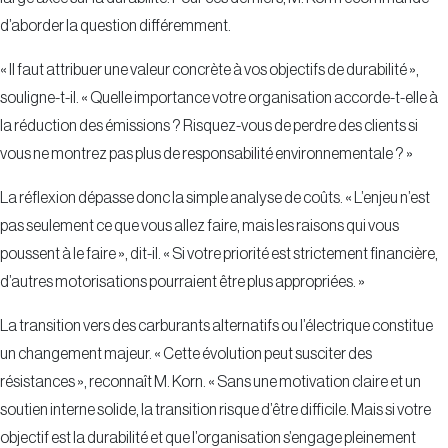
d’aborder la question différemment.
« Il faut attribuer une valeur concrète à vos objectifs de durabilité »,
souligne-t-il. « Quelle importance votre organisation accorde-t-elle à
la réduction des émissions ? Risquez-vous de perdre des clients si
vous ne montrez pas plus de responsabilité environnementale ? »
La réflexion dépasse donc la simple analyse de coûts. « L’enjeu n’est
pas seulement ce que vous allez faire, mais les raisons qui vous
poussent à le faire », dit-il. « Si votre priorité est strictement financière,
d’autres motorisations pourraient être plus appropriées. »
La transition vers des carburants alternatifs ou l’électrique constitue
un changement majeur. « Cette évolution peut susciter des
résistances », reconnaît M. Korn. « Sans une motivation claire et un
soutien interne solide, la transition risque d’être difficile. Mais si votre
objectif est la durabilité et que l’organisation s’engage pleinement