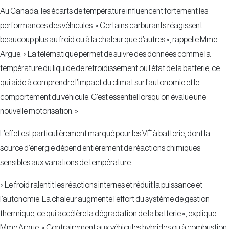
Au Canada, les écarts de température influencent fortement les
performances des véhicules. « Certains carburants réagissent
beaucoup plus au froid ou à la chaleur que d’autres », rappelle Mme
Argue. « La télématique permet de suivre des données comme la
température du liquide de refroidissement ou l’état de la batterie, ce
qui aide à comprendre l’impact du climat sur l’autonomie et le
comportement du véhicule. C’est essentiel lorsqu’on évalue une
nouvelle motorisation. »
L’effet est particulièrement marqué pour les VÉ à batterie, dont la
source d’énergie dépend entièrement de réactions chimiques
sensibles aux variations de température.
« Le froid ralentit les réactions internes et réduit la puissance et
l’autonomie. La chaleur augmente l’effort du système de gestion
thermique, ce qui accélère la dégradation de la batterie », explique
Mme Argue. « Contrairement aux véhicules hybrides ou à combustion,