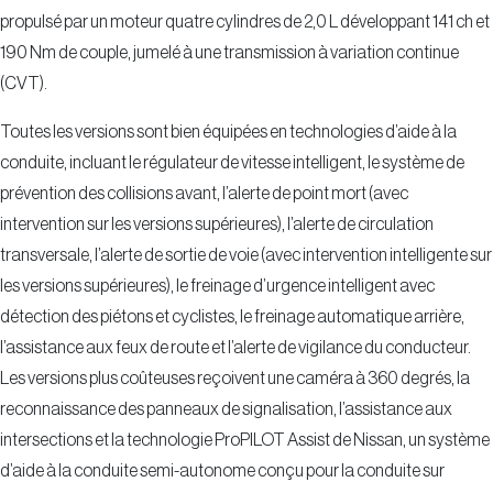
propulsé par un moteur quatre cylindres de 2,0 L développant 141 ch et
190 Nm de couple, jumelé à une transmission à variation continue
(CVT).
Toutes les versions sont bien équipées en technologies d’aide à la
conduite, incluant le régulateur de vitesse intelligent, le système de
prévention des collisions avant, l’alerte de point mort (avec
intervention sur les versions supérieures), l’alerte de circulation
transversale, l’alerte de sortie de voie (avec intervention intelligente sur
les versions supérieures), le freinage d’urgence intelligent avec
détection des piétons et cyclistes, le freinage automatique arrière,
l’assistance aux feux de route et l’alerte de vigilance du conducteur.
Les versions plus coûteuses reçoivent une caméra à 360 degrés, la
reconnaissance des panneaux de signalisation, l’assistance aux
intersections et la technologie ProPILOT Assist de Nissan, un système
d’aide à la conduite semi-autonome conçu pour la conduite sur