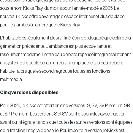
sous le nom Kicks Play, du moins pour l’année-modèle 2025. Le
nouveau Kicks offre davantage d’espace intérieur et plus de place
pour les jambes à l’arrière que le Kicks Play.
L’habitacle est également plus raffiné, épuré et dégagé que celui de la
génération précédente. L’ambiance est plus accueillante et
résolument moderne. Le tableau de bord repensé intègre maintenant
un système à double écran : un écran remplace le tableau de bord
habituel, alors que le second regroupe toutes les fonctions
multimédia.
Cinq versions disponibles
Pour 2026, le Kicks est offert en cinq versions : S, SV, SV Premium, SR
et SR Premium. Les versions S et SV sont disponibles avec traction
avant ou intégrale, tandis que toutes les autres versions sont équipées
de la traction intégrale de série. Peu importe la version, le Kicks est