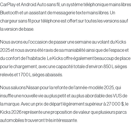
CarPlay et Android Auto sans fil, un système téléphonique mains libres
Bluetooth et un assistant de messagerie texte mains libres. Un
chargeur sans fil pour téléphone est offert sur toutes les versions sauf
la version de base.
Nous avons eu l’occasion de passer une semaine au volant du Kicks
2025 et nous avons été ravis de sa maniabilité ainsi que de l’espace et
du confort de l’habitacle. Le Kicks offre également beaucoup de place
pour le chargement, avec une capacité totale d’environ 850 L sièges
relevés et 1 700 L sièges abaissés.
Nous saluons Nissan pour la refonte de l’année-modèle 2025, qui
insuffle une nouvelle vie au plus petit et au plus abordable des VUS de
la marque. Avec un prix de départ légèrement supérieur à 27 000 $, le
Kicks 2026 représente une proposition de valeur que plusieurs parcs
automobiles trouveront très intéressante.