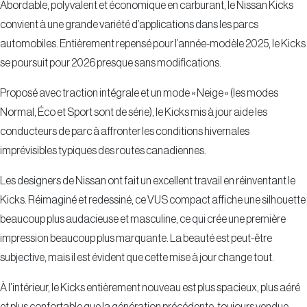
Abordable, polyvalent et économique en carburant, le Nissan Kicks
convient à une grande variété d’applications dans les parcs
automobiles. Entièrement repensé pour l’année-modèle 2025, le Kicks
se poursuit pour 2026 presque sans modifications.
Proposé avec traction intégrale et un mode « Neige » (les modes
Normal, Éco et Sport sont de série), le Kicks mis à jour aide les
conducteurs de parc à affronter les conditions hivernales
imprévisibles typiques des routes canadiennes.
Les designers de Nissan ont fait un excellent travail en réinventant le
Kicks. Réimaginé et redessiné, ce VUS compact affiche une silhouette
beaucoup plus audacieuse et masculine, ce qui crée une première
impression beaucoup plus marquante. La beauté est peut-être
subjective, mais il est évident que cette mise à jour change tout.
À l’intérieur, le Kicks entièrement nouveau est plus spacieux, plus aéré
et plus confortable que la génération précédente, toujours vendue