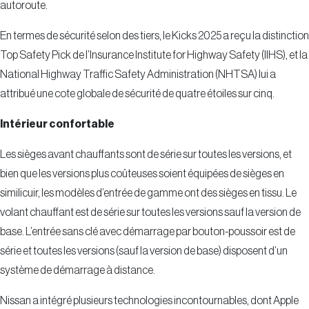
autoroute.
En termes de sécurité selon des tiers, le Kicks 2025 a reçu la distinction
Top Safety Pick de l’Insurance Institute for Highway Safety (IIHS), et la
National Highway Traffic Safety Administration (NHTSA) lui a
attribué une cote globale de sécurité de quatre étoiles sur cinq.
Intérieur confortable
Les sièges avant chauffants sont de série sur toutes les versions, et
bien que les versions plus coûteuses soient équipées de sièges en
similicuir, les modèles d’entrée de gamme ont des sièges en tissu. Le
volant chauffant est de série sur toutes les versions sauf la version de
base. L’entrée sans clé avec démarrage par bouton-poussoir est de
série et toutes les versions (sauf la version de base) disposent d’un
système de démarrage à distance.
Nissan a intégré plusieurs technologies incontournables, dont Apple