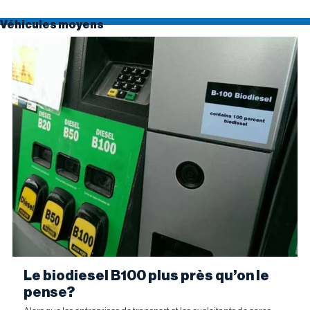
Véhicules moyens
Le biodiesel B100 plus près qu’on le
pense?