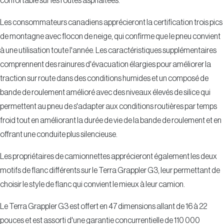
confortable sur les routes asphaltées.
Les consommateurs canadiens apprécieront la certification trois pics
de montagne avec flocon de neige, qui confirme que le pneu convient
à une utilisation toute l'année. Les caractéristiques supplémentaires
comprennent des rainures d'évacuation élargies pour améliorer la
traction sur route dans des conditions humides et un composé de
bande de roulement amélioré avec des niveaux élevés de silice qui
permettent au pneu de s'adapter aux conditions routières par temps
froid tout en améliorant la durée de vie de la bande de roulement et en
offrant une conduite plus silencieuse.
Les propriétaires de camionnettes apprécieront également les deux
motifs de flanc différents sur le Terra Grappler G3, leur permettant de
choisir le style de flanc qui convient le mieux à leur camion.
Le Terra Grappler G3 est offert en 47 dimensions allant de 16 à 22
pouces et est assorti d'une garantie concurrentielle de 110 000