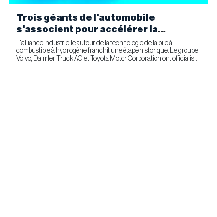
Trois géants de l'automobile
s'associent pour accélérer la
fabrication industrielle de piles à
L'alliance industrielle autour de la technologie de la pile à
combustible à hydrogène franchit une étape historique. Le groupe
combustible pour le transport
Volvo, Daimler Truck AG et Toyota Motor Corporation ont officialisé
commercial
la signature d'un accord ferme prévoyant l'entrée...