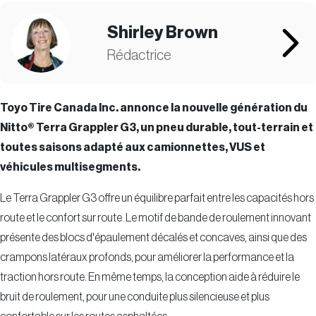
Shirley Brown
Rédactrice
Toyo Tire Canada Inc. annonce la nouvelle génération du
Nitto® Terra Grappler G3, un pneu durable, tout-terrain et
toutes saisons adapté aux camionnettes, VUS et
véhicules multisegments.
Le Terra Grappler G3 offre un équilibre parfait entre les capacités hors
route et le confort sur route. Le motif de bande de roulement innovant
présente des blocs d'épaulement décalés et concaves, ainsi que des
crampons latéraux profonds, pour améliorer la performance et la
traction hors route. En même temps, la conception aide à réduire le
bruit de roulement, pour une conduite plus silencieuse et plus