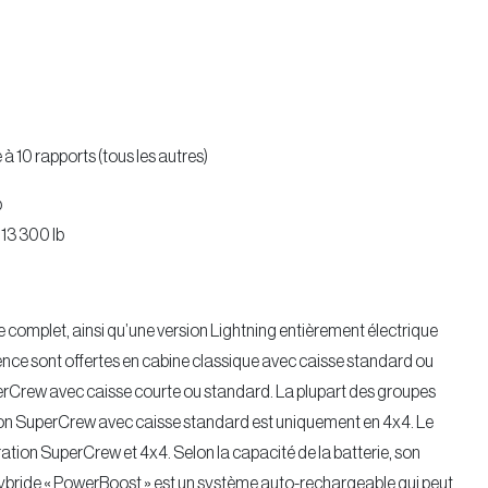
à 10 rapports (tous les autres)
b
 13 300 lb
 complet, ainsi qu’une version Lightning entièrement électrique
ence sont offertes en cabine classique avec caisse standard ou
rCrew avec caisse courte ou standard. La plupart des groupes
ion SuperCrew avec caisse standard est uniquement en 4x4. Le
uration SuperCrew et 4x4. Selon la capacité de la batterie, son
hybride « PowerBoost » est un système auto-rechargeable qui peut