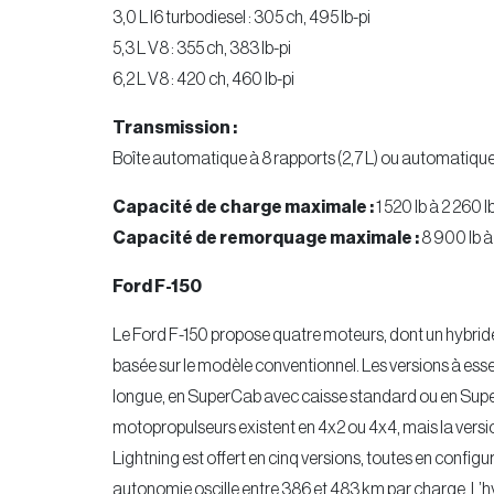
3,0 L I6 turbodiesel : 305 ch, 495 lb-pi
5,3 L V8 : 355 ch, 383 lb-pi
6,2 L V8 : 420 ch, 460 lb-pi
Transmission :
Boîte automatique à 8 rapports (2,7 L) ou automatique 
Capacité de charge maximale :
1 520 lb à 2 260 l
Capacité de remorquage maximale :
8 900 lb à
Ford F-150
Le Ford F-150 propose quatre moteurs, dont un hybride
basée sur le modèle conventionnel. Les versions à ess
longue, en SuperCab avec caisse standard ou en Supe
motopropulseurs existent en 4x2 ou 4x4, mais la vers
Lightning est offert en cinq versions, toutes en config
autonomie oscille entre 386 et 483 km par charge. L’