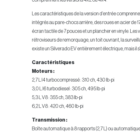
comprennent les versions 4x2 ou 4x4.
Les caractéristiques de la version d’entrée comprenn
intégrés au pare-chocs arrière, des roues en acier de 
écran tactile de 7 pouces et un plancher en vinyle. Les
rétroviseurs de remorquage, un toit ouvrant, la surveil
existe un Silverado EV entièrement électrique, mais il s
Caractéristiques
Moteurs :
2,7 L I4 turbocompressé : 310 ch, 430 lb-pi
3,0 L I6 turbodiesel : 305 ch, 495 lb-pi
5,3 L V8 : 355 ch, 383 lb-pi
6,2 L V8 : 420 ch, 460 lb-pi
Transmission :
Boîte automatique à 8 rapports (2,7 L) ou automatique 