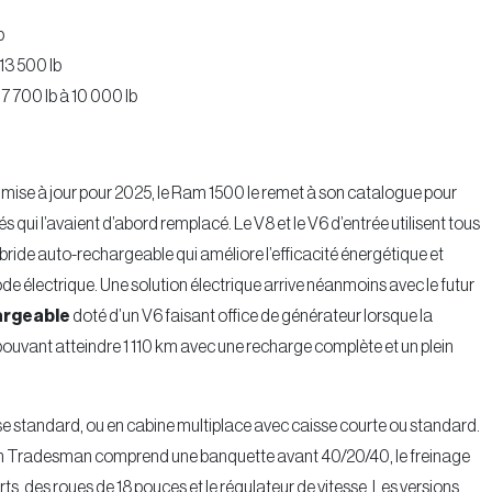
b
 13 500 lb
7 700 lb à 10 000 lb
te mise à jour pour 2025, le Ram 1500 le remet à son catalogue pour
 qui l’avaient d’abord remplacé. Le V8 et le V6 d’entrée utilisent tous
ride auto-rechargeable qui améliore l’efficacité énergétique et
ode électrique. Une solution électrique arrive néanmoins avec le futur
argeable
doté d’un V6 faisant office de générateur lorsque la
ouvant atteindre 1 110 km avec une recharge complète et un plein
e standard, ou en cabine multiplace avec caisse courte ou standard.
ion Tradesman comprend une banquette avant 40/20/40, le freinage
s, des roues de 18 pouces et le régulateur de vitesse. Les versions