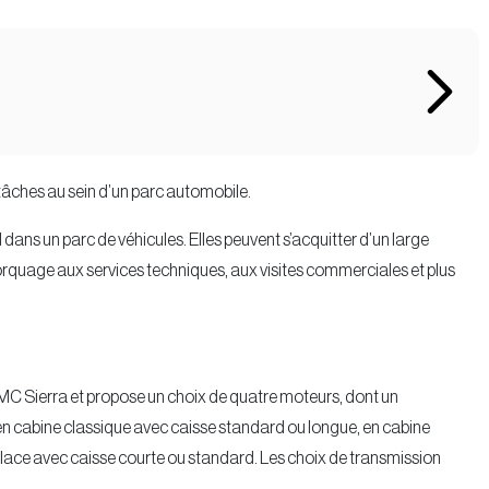
âches au sein d’un parc automobile.
dans un parc de véhicules. Elles peuvent s’acquitter d’un large
orquage aux services techniques, aux visites commerciales et plus
C Sierra et propose un choix de quatre moteurs, dont un
é en cabine classique avec caisse standard ou longue, en cabine
place avec caisse courte ou standard. Les choix de transmission