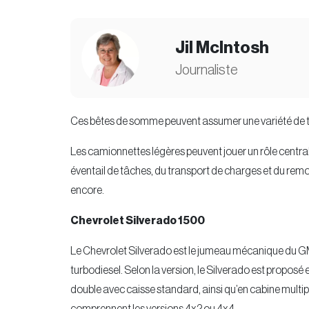
Jil McIntosh
Journaliste
Ces bêtes de somme peuvent assumer une variété de t
Les camionnettes légères peuvent jouer un rôle central 
éventail de tâches, du transport de charges et du rem
encore.
Chevrolet Silverado 1500
Le Chevrolet Silverado est le jumeau mécanique du GM
turbodiesel. Selon la version, le Silverado est propos
double avec caisse standard, ainsi qu’en cabine multi