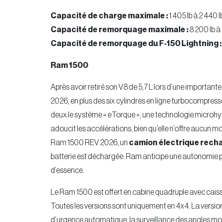
Capacité de charge maximale :
1 405 lb à 2 440 l
Capacité de remorquage maximale :
8 200 lb à
Capacité de remorquage du F-150 Lightning :
Ram 1500
Après avoir retiré son V8 de 5,7 L lors d’une importan
2026, en plus des six cylindres en ligne turbocompressés
deux le système « eTorque », une technologie microhyb
adoucit les accélérations, bien qu’elle n’offre aucun m
Ram 1500 REV 2026, un
camion électrique rech
batterie est déchargée. Ram anticipe une autonomie p
d’essence.
Le Ram 1500 est offert en cabine quadruple avec caiss
Toutes les versions sont uniquement en 4x4. La vers
d’urgence automatique, la surveillance des angles mort