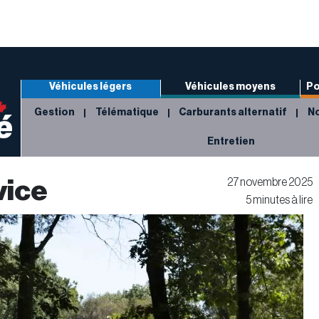
Véhicules légers
Véhicules moyens
Po
Gestion
Télématique
Carburants alternatif
No
Entretien
vice
27 novembre 2025
5 minutes à lire