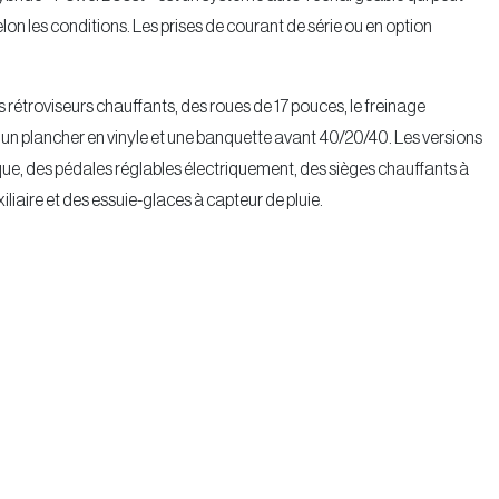
elon les conditions. Les prises de courant de série ou en option
rétroviseurs chauffants, des roues de 17 pouces, le freinage
 un plancher en vinyle et une banquette avant 40/20/40. Les versions
ue, des pédales réglables électriquement, des sièges chauffants à
xiliaire et des essuie-glaces à capteur de pluie.