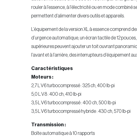
rouler à l’essence, à l’électricité ou en mode combiné s
permettent d’alimenter divers outils et appareils.
L’équipement de la version XL à essence comprend des 
d’urgence automatique, un écran tactile de 12 pouces,
supérieures peuvent ajouter un toit ouvrant panoramiq
l’avant et à l’arrière, des interrupteurs d’équipement au
Caractéristiques
Moteurs :
2,7 L V6 turbocompressé : 325 ch, 400 lb-pi
5,0 L V8 : 400 ch, 410 lb-pi
3,5 L V6 turbocompressé : 400 ch, 500 lb-pi
3,5 L V6 turbocompressé hybride : 430 ch, 570 lb-pi
Transmission :
Boîte automatique à 10 rapports