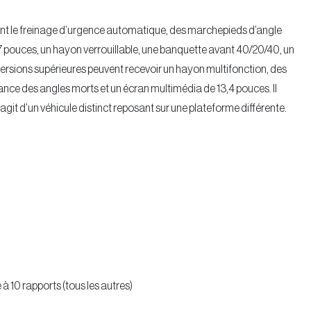
ent le freinage d’urgence automatique, des marchepieds d’angle
17 pouces, un hayon verrouillable, une banquette avant 40/20/40, un
 versions supérieures peuvent recevoir un hayon multifonction, des
lance des angles morts et un écran multimédia de 13,4 pouces. Il
’agit d’un véhicule distinct reposant sur une plateforme différente.
à 10 rapports (tous les autres)