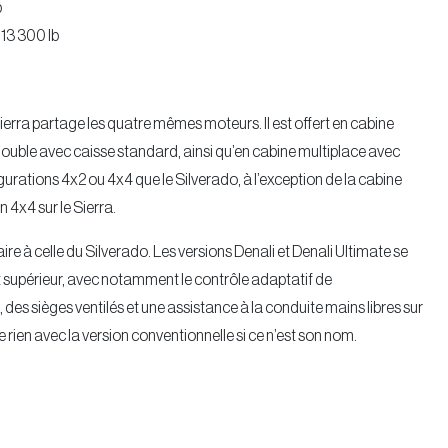
b
 13 300 lb
ra partage les quatre mêmes moteurs. Il est offert en cabine
ouble avec caisse standard, ainsi qu’en cabine multiplace avec
urations 4x2 ou 4x4 que le Silverado, à l’exception de la cabine
 4x4 sur le Sierra.
ire à celle du Silverado. Les versions Denali et Denali Ultimate se
 supérieur, avec notamment le contrôle adaptatif de
des sièges ventilés et une assistance à la conduite mains libres sur
ge rien avec la version conventionnelle si ce n’est son nom.