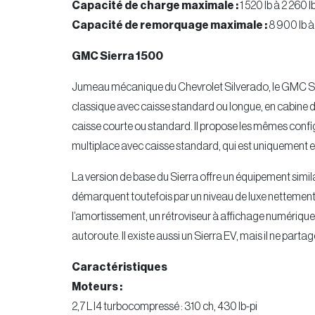
Capacité de charge maximale :
1 520 lb à 2 260 l
Capacité de remorquage maximale :
8 900 lb à
GMC Sierra 1500
Jumeau mécanique du Chevrolet Silverado, le GMC Sier
classique avec caisse standard ou longue, en cabine d
caisse courte ou standard. Il propose les mêmes config
multiplace avec caisse standard, qui est uniquement en
La version de base du Sierra offre un équipement simila
démarquent toutefois par un niveau de luxe nettement
l’amortissement, un rétroviseur à affichage numérique, 
autoroute. Il existe aussi un Sierra EV, mais il ne parta
Caractéristiques
Moteurs :
2,7 L I4 turbocompressé : 310 ch, 430 lb-pi