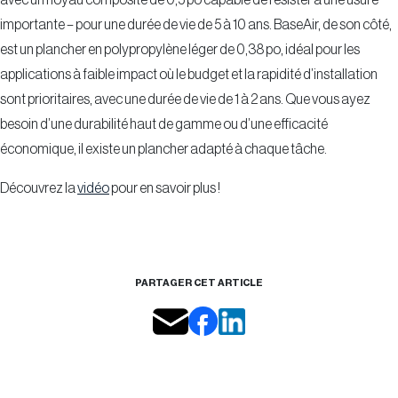
avec un noyau composite de 0,5 po capable de résister à une usure
importante – pour une durée de vie de 5 à 10 ans. BaseAir, de son côté,
est un plancher en polypropylène léger de 0,38 po, idéal pour les
applications à faible impact où le budget et la rapidité d’installation
sont prioritaires, avec une durée de vie de 1 à 2 ans. Que vous ayez
besoin d’une durabilité haut de gamme ou d’une efficacité
économique, il existe un plancher adapté à chaque tâche.
Découvrez la
vidéo
pour en savoir plus !
PARTAGER CET ARTICLE