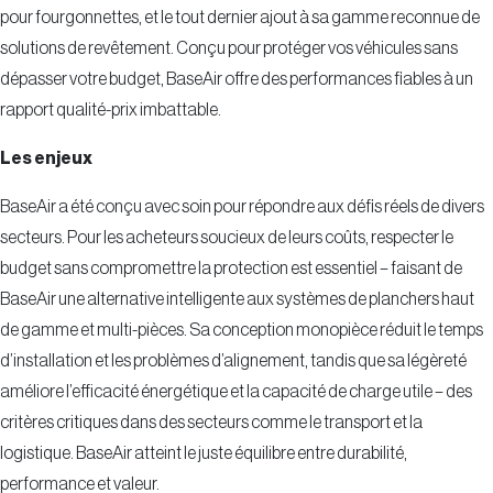
pour fourgonnettes, et le tout dernier ajout à sa gamme reconnue de
solutions de revêtement. Conçu pour protéger vos véhicules sans
dépasser votre budget, BaseAir offre des performances fiables à un
rapport qualité-prix imbattable.
Les enjeux
BaseAir a été conçu avec soin pour répondre aux défis réels de divers
secteurs. Pour les acheteurs soucieux de leurs coûts, respecter le
budget sans compromettre la protection est essentiel – faisant de
BaseAir une alternative intelligente aux systèmes de planchers haut
de gamme et multi-pièces. Sa conception monopièce réduit le temps
d’installation et les problèmes d’alignement, tandis que sa légèreté
améliore l’efficacité énergétique et la capacité de charge utile – des
critères critiques dans des secteurs comme le transport et la
logistique. BaseAir atteint le juste équilibre entre durabilité,
performance et valeur.