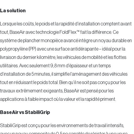
La solution
Lorsque les coûts, le poids et la rapidité d’installation comptent avant
tout, BaseAir avec technologie FoldFlex™ fait la différence. Ce
système de plancher monopièce avancé intègre un noyau durable en
polypropylène (PP) avec une surface antidérapante – idéal pour la
livraison du dernier kilomètre, les véhicules de mobilité et les flottes
utilitaires. Avec seulement 9,8 mm d’épaisseur et un temps
d’installation de 5 minutes, il simplifie l’aménagement des véhicules
tout en réduisant le poids total. Bien qu’il ne soit pas conçu pour les
travaux extrêmement exigeants, BaseAir est pensé pour les
applications à faible impact où la valeur et la rapidité priment.
BaseAir vs StabiliGrip
StabiliGrip est conçu pour les environnements de travail intensifs,