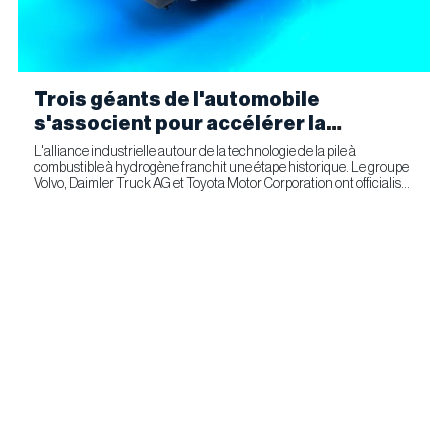
Trois géants de l'automobile
s'associent pour accélérer la
fabrication industrielle de piles à
L'alliance industrielle autour de la technologie de la pile à
combustible à hydrogène franchit une étape historique. Le groupe
combustible pour le transport
Volvo, Daimler Truck AG et Toyota Motor Corporation ont officialisé
commercial
la signature d'un accord ferme prévoyant l'entrée...