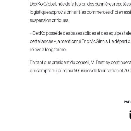
DexKo Global, née de la fusion des bannières réputées
logistique approvisionnant les commerces d'ici en essi
suspension critiques.
« DexKo possède des bases solides et des équipes talent
cette lancée », a mentionné Eric McGinnis. Le départ de
relève à long terme.
En tant que président du conseil, M. Bentley continuera
qui compte aujourd'hui 50 usines de fabrication et 70 c
PAR