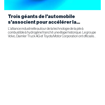
Trois géants de l'automobile
s'associent pour accélérer la
fabrication industrielle de piles à
L'alliance industrielle autour de la technologie de la pile à
combustible à hydrogène franchit une étape historique. Le groupe
combustible pour le transport
Volvo, Daimler Truck AG et Toyota Motor Corporation ont officialisé
commercial
la signature d'un accord ferme prévoyant l'entrée...