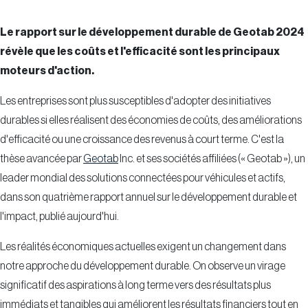
Le rapport sur le développement durable de Geotab 2024
révèle que les coûts et l'efficacité sont les principaux
moteurs d'action.
Les entreprises sont plus susceptibles d'adopter des initiatives
durables si elles réalisent des économies de coûts, des améliorations
d'efficacité ou une croissance des revenus à court terme. C'est la
thèse avancée par
Geotab
Inc. et ses sociétés affiliées (« Geotab »), un
leader mondial des solutions connectées pour véhicules et actifs,
dans son quatrième rapport annuel sur le développement durable et
l'impact, publié aujourd'hui.
Les réalités économiques actuelles exigent un changement dans
notre approche du développement durable. On observe un virage
significatif des aspirations à long terme vers des résultats plus
immédiats et tangibles qui améliorent les résultats financiers tout en