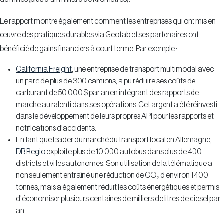
Le rapport montre également comment les entreprises qui ont mis en
œuvre des pratiques durables via Geotab et ses partenaires ont
bénéficié de gains financiers à court terme. Par exemple :
California Freight
, une entreprise de transport multimodal avec
un parc de plus de 300 camions, a pu réduire ses coûts de
carburant de 50 000 $ par an en intégrant des rapports de
marche au ralenti dans ses opérations. Cet argent a été réinvesti
dans le développement de leurs propres API pour les rapports et
notifications d'accidents.
En tant que leader du marché du transport local en Allemagne,
DB Regio
exploite plus de 10 000 autobus dans plus de 400
districts et villes autonomes. Son utilisation de la télématique a
non seulement entraîné une réduction de CO₂ d'environ 1 400
tonnes, mais a également réduit les coûts énergétiques et permis
d'économiser plusieurs centaines de milliers de litres de diesel par
an.