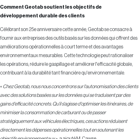
Comment Geotab soutient les objectifs de
développement durable des clients
Célébrant son 25e anniversaire cette année, Geotab se consacre à
fournir aux entreprises des outils basés sur les données qui offrent des
améliorations opérationnelles à court terme et des avantages
environnementaux mesurables. Cette technologie peut rationaliser
les opérations, réduire le gaspillage et améliorer l'efficacité globale,
contribuant à la durabilité tant financière qu'environnementale.
«
Chez Geotab, nous nous concentrons sur l'autonomisation des clients
avec des solutions basées sur les données qui se traduisent par des
gains d'efficacité concrets. Qu'il s'agisse d'optimiser les itinéraires, de
minimiser la consommation de carburant ou de passer
stratégiquement aux véhicules électriques, ces actions réduisent
directement les dépenses opérationnelles tout en soutenant les
objectifs environnementaux
», a ajouté M. Cawse.