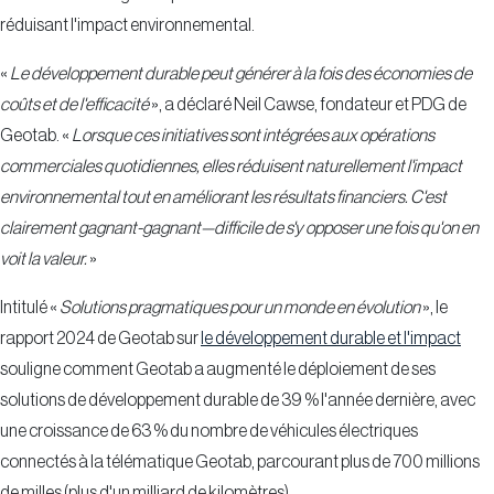
réduisant l'impact environnemental.
«
Le développement durable peut générer à la fois des économies de
coûts et de l'efficacité
», a déclaré Neil Cawse, fondateur et PDG de
Geotab. «
Lorsque ces initiatives sont intégrées aux opérations
commerciales quotidiennes, elles réduisent naturellement l'impact
environnemental tout en améliorant les résultats financiers. C'est
clairement gagnant-gagnant—difficile de s'y opposer une fois qu'on en
voit la valeur.
»
Intitulé «
Solutions pragmatiques pour un monde en évolution
», le
rapport 2024 de Geotab sur
le développement durable et l'impact
souligne comment Geotab a augmenté le déploiement de ses
solutions de développement durable de 39 % l'année dernière, avec
une croissance de 63 % du nombre de véhicules électriques
connectés à la télématique Geotab, parcourant plus de 700 millions
de milles (plus d'un milliard de kilomètres).