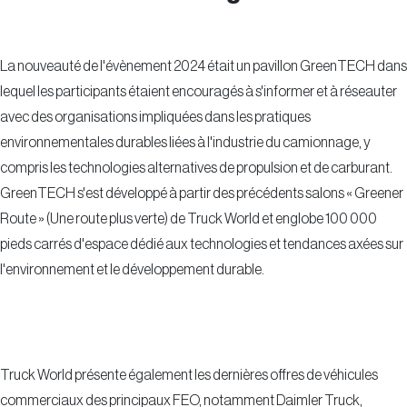
La nouveauté de l'évènement 2024 était un pavillon GreenTECH dans
lequel les participants étaient encouragés à s'informer et à réseauter
avec des organisations impliquées dans les pratiques
environnementales durables liées à l'industrie du camionnage, y
compris les technologies alternatives de propulsion et de carburant.
GreenTECH s'est développé à partir des précédents salons « Greener
Route » (Une route plus verte) de Truck World et englobe 100 000
pieds carrés d'espace dédié aux technologies et tendances axées sur
l'environnement et le développement durable.
Truck World présente également les dernières offres de véhicules
commerciaux des principaux FEO, notamment Daimler Truck,