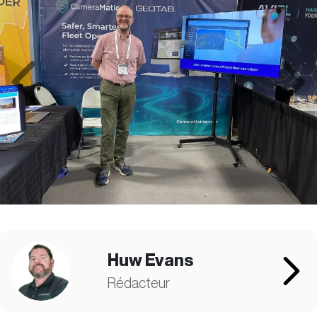
Previous
Next
Huw Evans
Rédacteur