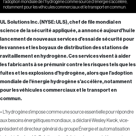
l'adoption mondiale de l'hydrogène comme source d'énergie s'accélère,
notamment pour les véhicules commerciaux et le transport en commun.
UL Solutions Inc. (NYSE: ULS), chef de file mondial en
science de la sécurité appliquée, a annoncé aujourd'hui le
lancement de nouveaux services d'essai de sécurité pour
les vannes et les boyaux de distribution des stations de
ravitaillement en hydrogène. Ces services visent à aider
les fabricants à se prémunir contre les risques tels que les
fuites et les explosions d'hydrogène, alors que l'adoption
mondiale de l'énergie hydrogène s'accélère, notamment
pour les véhicules commerciaux et le transport en
commun.
« L'hydrogène s'impose comme une source essentielle pour répondre
aux besoins énergétiques mondiaux, a déclaré Wesley Kwok, vice-
président et directeur général du groupe Énergie et automatisation