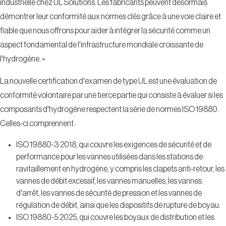
industrielle chez UL Solutions. Les fabricants peuvent désormais
démontrer leur conformité aux normes clés grâce à une voie claire et
fiable que nous offrons pour aider à intégrer la sécurité comme un
aspect fondamental de l'infrastructure mondiale croissante de
l'hydrogène. »
La nouvelle certification d'examen de type UL est une évaluation de
conformité volontaire par une tierce partie qui consiste à évaluer si les
composants d'hydrogène respectent la série de normes ISO 19880.
Celles-ci comprennent :
ISO 19880-3:2018, qui couvre les exigences de sécurité et de
performance pour les vannes utilisées dans les stations de
ravitaillement en hydrogène, y compris les clapets anti-retour, les
vannes de débit excessif, les vannes manuelles, les vannes
d'arrêt, les vannes de sécurité de pression et les vannes de
régulation de débit, ainsi que les dispositifs de rupture de boyau.
ISO 19880-5:2025, qui couvre les boyaux de distribution et les