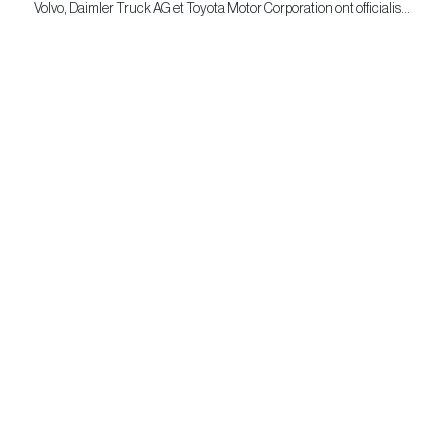
Volvo, Daimler Truck AG et Toyota Motor Corporation ont officialisé
commercial
la signature d'un accord ferme prévoyant l'entrée...