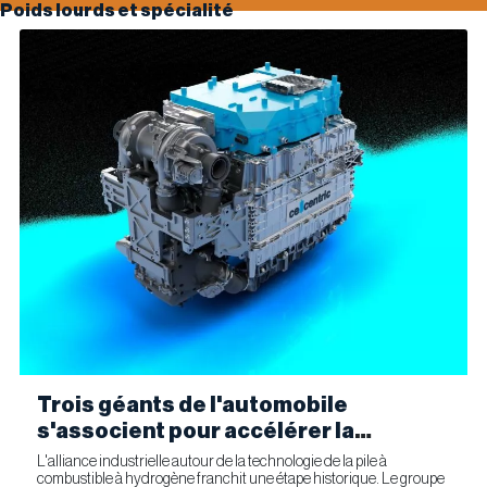
Poids lourds et spécialité
Trois géants de l'automobile
s'associent pour accélérer la
fabrication industrielle de piles à
L'alliance industrielle autour de la technologie de la pile à
combustible à hydrogène franchit une étape historique. Le groupe
combustible pour le transport