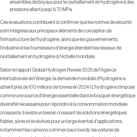
ensembles de boyaux pour le ravitaillement en hydrogène à des
pressions allant jusqu'à 70 MPa.
Ces évaluations contribuent à confirmer que les normes de sécurité
sont intégrées aux principaux éléments de conception de
l'infrastructure de l'hydrogène, alors que les gouvernements,
l'industrie et les fournisseurs d'énergie étendent les réseaux de
ravitaillement en hydrogène à l'échelle mondiale.
Selon le rapport Global Hydrogen Review 2025 de l'Agence
internationale de l'énergie, la demande mondiale d'hydrogène a
atteint près de 100 millions de tonnes en 2024.1 L'hydrogène s'impose
comme une source d'énergie essentielle dans le bouquet énergétique
diversifié nécessaire pour répondre à la consommation mondiale
croissante. Il existe un besoin croissant de solutions énergétiques
fiables, sûres et évolutives pour un large éventail d'applications,
notamment les camions commerciaux lourds, les voitures de