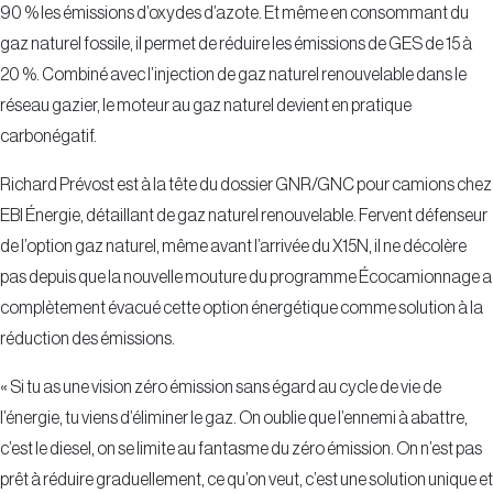
90 % les émissions d’oxydes d’azote. Et même en consommant du
gaz naturel fossile, il permet de réduire les émissions de GES de 15 à
20 %. Combiné avec l’injection de gaz naturel renouvelable dans le
réseau gazier, le moteur au gaz naturel devient en pratique
carbonégatif.
Richard Prévost est à la tête du dossier GNR/GNC pour camions chez
EBI Énergie, détaillant de gaz naturel renouvelable. Fervent défenseur
de l’option gaz naturel, même avant l’arrivée du X15N, il ne décolère
pas depuis que la nouvelle mouture du programme Écocamionnage a
complètement évacué cette option énergétique comme solution à la
réduction des émissions.
« Si tu as une vision zéro émission sans égard au cycle de vie de
l’énergie, tu viens d’éliminer le gaz. On oublie que l’ennemi à abattre,
c’est le diesel, on se limite au fantasme du zéro émission. On n’est pas
prêt à réduire graduellement, ce qu’on veut, c’est une solution unique et