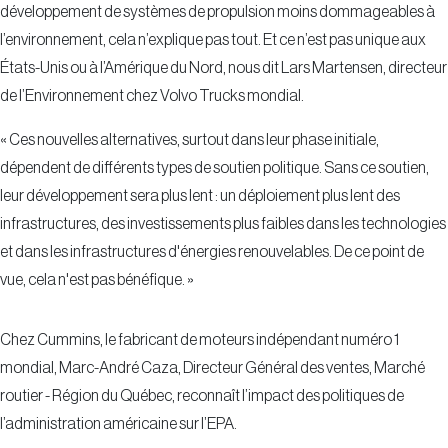
développement de systèmes de propulsion moins dommageables à
l’environnement, cela n’explique pas tout. Et ce n’est pas unique aux
États-Unis ou à l’Amérique du Nord, nous dit Lars Martensen, directeur
de l’Environnement chez Volvo Trucks mondial.
« Ces nouvelles alternatives, surtout dans leur phase initiale,
dépendent de différents types de soutien politique. Sans ce soutien,
leur développement sera plus lent : un déploiement plus lent des
infrastructures, des investissements plus faibles dans les technologies
et dans les infrastructures d'énergies renouvelables. De ce point de
vue, cela n'est pas bénéfique. »
Chez Cummins, le fabricant de moteurs indépendant numéro 1
mondial, Marc-André Caza, Directeur Général des ventes, Marché
routier - Région du Québec, reconnaît l’impact des politiques de
l’administration américaine sur l’EPA.