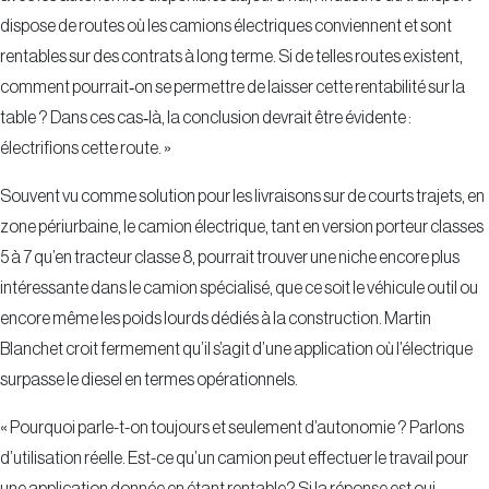
dispose de routes où les camions électriques conviennent et sont
rentables sur des contrats à long terme. Si de telles routes existent,
comment pourrait‑on se permettre de laisser cette rentabilité sur la
table ? Dans ces cas‑là, la conclusion devrait être évidente :
électrifions cette route. »
Souvent vu comme solution pour les livraisons sur de courts trajets, en
zone périurbaine, le camion électrique, tant en version porteur classes
5 à 7 qu’en tracteur classe 8, pourrait trouver une niche encore plus
intéressante dans le camion spécialisé, que ce soit le véhicule outil ou
encore même les poids lourds dédiés à la construction. Martin
Blanchet croit fermement qu’il s’agit d’une application où l’électrique
surpasse le diesel en termes opérationnels.
« Pourquoi parle-t-on toujours et seulement d’autonomie ? Parlons
d’utilisation réelle. Est-ce qu’un camion peut effectuer le travail pour
une application donnée en étant rentable? Si la réponse est oui,