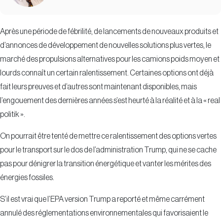
Après une période de fébrilité, de lancements de nouveaux produits et
d’annonces de développement de nouvelles solutions plus vertes, le
marché des propulsions alternatives pour les camions poids moyen et
lourds connaît un certain ralentissement. Certaines options ont déjà
fait leurs preuves et d’autres sont maintenant disponibles, mais
l’engouement des dernières années s’est heurté à la réalité et à la « real
politik ».
On pourrait être tenté de mettre ce ralentissement des options vertes
pour le transport sur le dos de l’administration Trump, qui ne se cache
pas pour dénigrer la transition énergétique et vanter les mérites des
énergies fossiles.
S’il est vrai que l’EPA version Trump a reporté et même carrément
annulé des réglementations environnementales qui favorisaient le