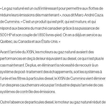
« Le gaz naturel est un outil intéressant pour permettre aux flottes de
réduire leurs émissions dès maintenant », nous dit Marc-André Caza
de Cummins. « C’est un produit qui est prêt, qui est mature, et qui
répond aux besoins du marché canadien grâce à sa puissance de
500 HP et son couple de 1 850 livres-pied. On en a déjà en service au
Québec, au Canada et aux États-Unis. »
Avant l’arrivée du X15N, les moteurs au gaz naturel avaient des
performances en deçà de leur équivalent au diesel, ce qui n’est plus le
cas maintenant. De plus, en éliminant la nécessité de recourir à un
système de post-traitement des échappements, soit les systèmes à
l’urée et les filtres à particules diesel, le X15N de Cummins vient éliminer
l’un des pires cauchemars vécus par l’industrie depuis l’arrivée de ces
systèmes de contrôle des émissions.
Outre l’absence de particules diesel, le moteur au gaz naturel réduit de