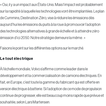
« Oui, il y a un impact aux États-Unis. Mais l’impact est probablement
sur la rapidité à laquelle les technologies vont être implantées. Le plan
de Cummins, Destination Zéro, vise à réduire les émissions dès
aujourd’hui les émissions du puits à la roue à promouvoir l’adoption
des technologies alternatives à grande échelle et à atteindre zéro
émission d’ici 2050. Notre stratégie demeure la même . »
Faisons le point sur les différentes options sur le marché.
Le tout électrique
À l’échelle mondiale, Volvo s’affirme comme leader dans le
développement et la commercialisation de camions électriques. En
fait, en Europe, c’est toute la gamme du fabricant qui est offerte en
version électrique à batterie. Si l’adoption de ce mode de propulsion
continue de progresser, elle est beaucoup moins rapide que prévue et
souhaitée, selon Lars Martensen.