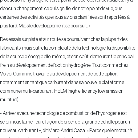
donc un changement, ce qui signifie, de notre point de vue, que
certaines des activités que nous avions planifiées sont reportées à
plus tard. Mais le développement se poursuit. »
Des essais sur piste et sur route se poursuivent chez la plupart des
fabricants, mais outre la complexité de la technologie, la disponibilité
de la source d’énergie elle-même, et son coût, demeurent le principal
frein au développement de l’option hydrogène. Tout comme chez
Volvo, Cummins travaille au développement de cette option,
notamment en tant que carburant dans sa nouvelle plateforme
commune multi-carburant, HELM (high efficiency low emission
multifuel).
« Arriver avec une technologie de combustion de l’hydrogène est
selon nous la meilleure façon de créer de la grande échelle pour un
nouveau carburant », dit Marc-André Caza. « Parce que le moteur à