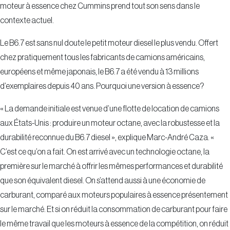
moteur à essence chez Cummins prend tout son sens dans le
contexte actuel.
Le B6.7 est sans nul doute le petit moteur diesel le plus vendu. Offert
chez pratiquement tous les fabricants de camions américains,
européens et même japonais, le B6.7 a été vendu à 13 millions
d’exemplaires depuis 40 ans. Pourquoi une version à essence?
« La demande initiale est venue d’une flotte de location de camions
aux États-Unis : produire un moteur octane, avec la robustesse et la
durabilité reconnue du B6.7 diesel », explique Marc-André Caza. «
C’est ce qu’on a fait. On est arrivé avec un technologie octane, la
première sur le marché à offrir les mêmes performances et durabilité
que son équivalent diesel. On s’attend aussi à une économie de
carburant, comparé aux moteurs populaires à essence présentement
sur le marché. Et si on réduit la consommation de carburant pour faire
le même travail que les moteurs à essence de la compétition, on réduit