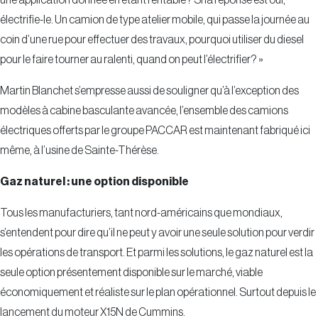
électrifie-le. Un camion de type atelier mobile, qui passe la journée au
coin d’une rue pour effectuer des travaux, pourquoi utiliser du diesel
pour le faire tourner au ralenti, quand on peut l’électrifier? »
Martin Blanchet s’empresse aussi de souligner qu’à l’exception des
modèles à cabine basculante avancée, l’ensemble des camions
électriques offerts par le groupe PACCAR est maintenant fabriqué ici
même, à l’usine de Sainte-Thérèse.
Gaz naturel : une option disponible
Tous les manufacturiers, tant nord-américains que mondiaux,
s’entendent pour dire qu’il ne peut y avoir une seule solution pour verdir
les opérations de transport. Et parmi les solutions, le gaz naturel est la
seule option présentement disponible sur le marché, viable
économiquement et réaliste sur le plan opérationnel. Surtout depuis le
lancement du moteur X15N de Cummins.