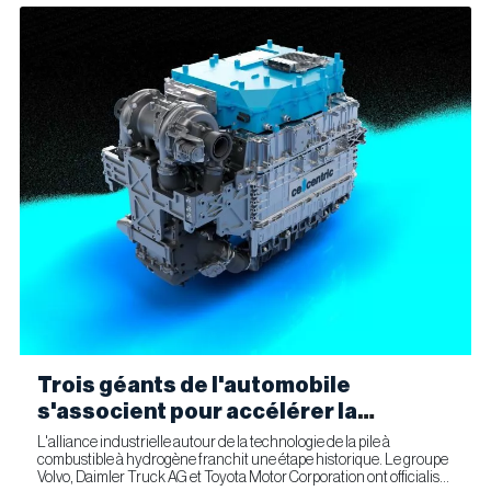
Trois géants de l'automobile
s'associent pour accélérer la
fabrication industrielle de piles à
L'alliance industrielle autour de la technologie de la pile à
combustible à hydrogène franchit une étape historique. Le groupe
combustible pour le transport
Volvo, Daimler Truck AG et Toyota Motor Corporation ont officialisé
commercial