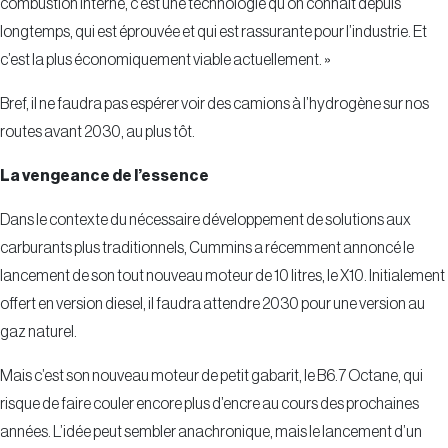
combustion interne, c’est une technologie qu’on connaît depuis
longtemps, qui est éprouvée et qui est rassurante pour l’industrie. Et
c’est la plus économiquement viable actuellement. »
Bref, il ne faudra pas espérer voir des camions à l’hydrogène sur nos
routes avant 2030, au plus tôt.
La vengeance de l’essence
Dans le contexte du nécessaire développement de solutions aux
carburants plus traditionnels, Cummins a récemment annoncé le
lancement de son tout nouveau moteur de 10 litres, le X10. Initialement
offert en version diesel, il faudra attendre 2030 pour une version au
gaz naturel.
Mais c’est son nouveau moteur de petit gabarit, le B6.7 Octane, qui
risque de faire couler encore plus d’encre au cours des prochaines
années. L’idée peut sembler anachronique, mais le lancement d’un