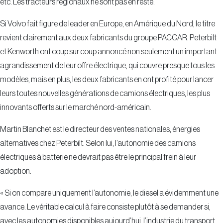
etc. Les tracteurs régionaux ne sont pas en reste.
Si Volvo fait figure de leader en Europe, en Amérique du Nord, le titre
revient clairement aux deux fabricants du groupe PACCAR. Peterbilt
et Kenworth ont coup sur coup annoncé non seulement un important
agrandissement de leur offre électrique, qui couvre presque tous les
modèles, mais en plus, les deux fabricants en ont profité pour lancer
leurs toutes nouvelles générations de camions électriques, les plus
innovants offerts sur le marché nord-américain.
Martin Blanchet est le directeur des ventes nationales, énergies
alternatives chez Peterbilt. Selon lui, l’autonomie des camions
électriques à batterie ne devrait pas être le principal frein à leur
adoption.
« Si on compare uniquement l’autonomie, le diesel a évidemment une
avance. Le véritable calcul à faire consiste plutôt à se demander si,
avec les autonomies disponibles aujourd’hui, l’industrie du transport