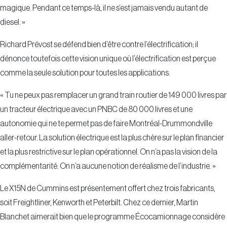
magique. Pendant ce temps-là, il ne s’est jamais vendu autant de
diesel. »
Richard Prévost se défend bien d’être contre l’électrification; il
dénonce toutefois cette vision unique où l’électrification est perçue
comme la seule solution pour toutes les applications.
« Tu ne peux pas remplacer un grand train routier de 149 000 livres par
un tracteur électrique avec un PNBC de 80 000 livres et une
autonomie qui ne te permet pas de faire Montréal-Drummondville
aller-retour. La solution électrique est la plus chère sur le plan financier
et la plus restrictive sur le plan opérationnel. On n’a pas la vision de la
complémentarité. On n’a aucune notion de réalisme de l’industrie. »
Le X15N de Cummins est présentement offert chez trois fabricants,
soit Freightliner, Kenworth et Peterbilt. Chez ce dernier, Martin
Blanchet aimerait bien que le programme Écocamionnage considère