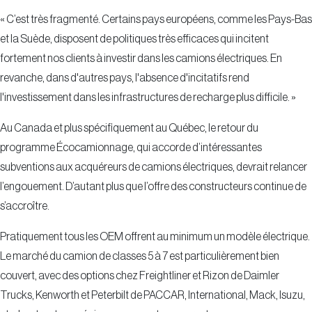
« C’est très fragmenté. Certains pays européens, comme les Pays-Bas
et la Suède, disposent de politiques très efficaces qui incitent
fortement nos clients à investir dans les camions électriques. En
revanche, dans d'autres pays, l'absence d'incitatifs rend
l'investissement dans les infrastructures de recharge plus difficile. »
Au Canada et plus spécifiquement au Québec, le retour du
programme Écocamionnage, qui accorde d’intéressantes
subventions aux acquéreurs de camions électriques, devrait relancer
l’engouement. D’autant plus que l’offre des constructeurs continue de
s’accroître.
Pratiquement tous les OEM offrent au minimum un modèle électrique.
Le marché du camion de classes 5 à 7 est particulièrement bien
couvert, avec des options chez Freightliner et Rizon de Daimler
Trucks, Kenworth et Peterbilt de PACCAR, International, Mack, Isuzu,