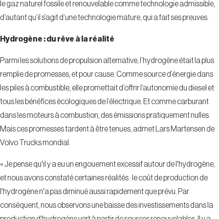
le gaz naturel fossile et renouvelable comme technologie admissible,
d’autant qu’il s’agit d’une technologie mature, qui a fait ses preuves.
Hydrogène : du rêve à la réalité
Parmi les solutions de propulsion alternative, l’hydrogène était la plus
remplie de promesses, et pour cause. Comme source d’énergie dans
les piles à combustible, elle promettait d’offrir l’autonomie du diesel et
tous les bénéfices écologiques de l’électrique. Et comme carburant
dans les moteurs à combustion, des émissions pratiquement nulles.
Mais ces promesses tardent à être tenues, admet Lars Martensen de
Volvo Trucks mondial.
« Je pense qu'il y a eu un engouement excessif autour de l'hydrogène,
et nous avons constaté certaines réalités : le coût de production de
l'hydrogène n'a pas diminué aussi rapidement que prévu. Par
conséquent, nous observons une baisse des investissements dans la
production d'hydrogène vert à partir de sources renouvelables. Il y a