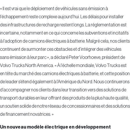
« Il est vrai que le déploiement de véhicules sans émission à
l’échappement reste complexe aujourd’hui. Les délais pour installer
des infrastructures de recharge restent longs. La réglementation est
incertaine, notamment en ce qui concerne les subventions et incitatifs
à l’adoption de camions électriques à batterie. Malgré cela, nos clients
continuent de surmonter ces obstacles et d’intégrer des véhicules
sans émission à leur parc », a déclaré Peter Voorhoeve, président de
Volvo Trucks North America. « À l’échelle mondiale, Volvo Trucks est
en tête du marché des camions électriques à batterie, et cette position
de leader s’étend également à l’Amérique du Nord. Nous continuerons
d’accompagner nos clients dans leur transition vers des solutions de
transport durables en leur offrant des produits de la plus haute qualité,
un soutien solide de notre réseau de concessionnaires et des solutions
de financement novatrices. »
Un nouveau modèle électrique en développement