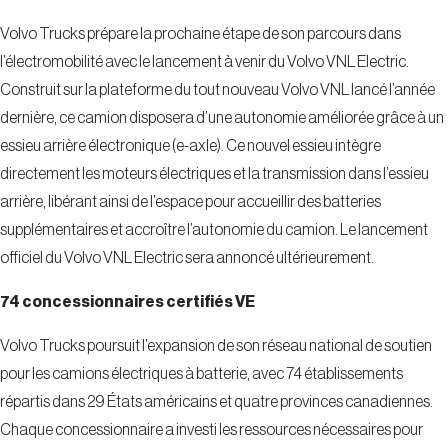
Volvo Trucks prépare la prochaine étape de son parcours dans
l’électromobilité avec le lancement à venir du Volvo VNL Electric.
Construit sur la plateforme du tout nouveau Volvo VNL lancé l’année
dernière, ce camion disposera d’une autonomie améliorée grâce à un
essieu arrière électronique (e-axle). Ce nouvel essieu intègre
directement les moteurs électriques et la transmission dans l’essieu
arrière, libérant ainsi de l’espace pour accueillir des batteries
supplémentaires et accroître l’autonomie du camion. Le lancement
officiel du Volvo VNL Electric sera annoncé ultérieurement.
74 concessionnaires certifiés VE
Volvo Trucks poursuit l’expansion de son réseau national de soutien
pour les camions électriques à batterie, avec 74 établissements
répartis dans 29 États américains et quatre provinces canadiennes.
Chaque concessionnaire a investi les ressources nécessaires pour