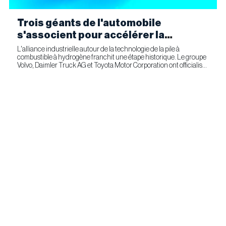
Trois géants de l'automobile
s'associent pour accélérer la
fabrication industrielle de piles à
L'alliance industrielle autour de la technologie de la pile à
combustible à hydrogène franchit une étape historique. Le groupe
combustible pour le transport
Volvo, Daimler Truck AG et Toyota Motor Corporation ont officialisé
commercial
la signature d'un accord ferme prévoyant l'entrée...