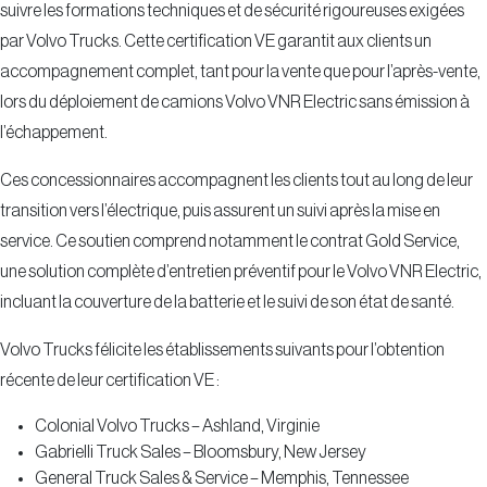
suivre les formations techniques et de sécurité rigoureuses exigées
par Volvo Trucks. Cette certification VE garantit aux clients un
accompagnement complet, tant pour la vente que pour l’après-vente,
lors du déploiement de camions Volvo VNR Electric sans émission à
l’échappement.
Ces concessionnaires accompagnent les clients tout au long de leur
transition vers l’électrique, puis assurent un suivi après la mise en
service. Ce soutien comprend notamment le contrat Gold Service,
une solution complète d’entretien préventif pour le Volvo VNR Electric,
incluant la couverture de la batterie et le suivi de son état de santé.
Volvo Trucks félicite les établissements suivants pour l’obtention
récente de leur certification VE :
Colonial Volvo Trucks – Ashland, Virginie
Gabrielli Truck Sales – Bloomsbury, New Jersey
General Truck Sales & Service – Memphis, Tennessee