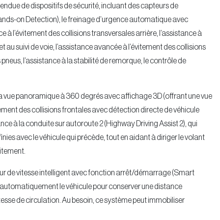
endue de dispositifs de sécurité, incluant des capteurs de
Hands-on Detection), le freinage d’urgence automatique avec
ce à l’évitement des collisions transversales arrière, l’assistance à
t au suivi de voie, l’assistance avancée à l’évitement des collisions
 pneus, l’assistance à la stabilité de remorque, le contrôle de
e la vue panoramique à 360 degrés avec affichage 3D (offrant une vue
tement des collisions frontales avec détection directe de véhicule
tance à la conduite sur autoroute 2 (Highway Driving Assist 2), qui
ies avec le véhicule qui précède, tout en aidant à diriger le volant
itement.
r de vitesse intelligent avec fonction arrêt/démarrage (Smart
it automatiquement le véhicule pour conserver une distance
vitesse de circulation. Au besoin, ce système peut immobiliser