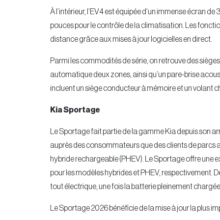
À l’intérieur, l’EV4 est équipée d’un immense écran d
pouces pour le contrôle de la climatisation. Les foncti
distance grâce aux mises à jour logicielles en direct.
Parmi les commodités de série, on retrouve des sièges 
automatique deux zones, ainsi qu’un pare-brise acoustiq
incluent un siège conducteur à mémoire et un volant c
Kia Sportage
Le Sportage fait partie de la gamme Kia depuis son a
auprès des consommateurs que des clients de parcs auto
hybride rechargeable (PHEV). Le Sportage offre une ex
pour les modèles hybrides et PHEV, respectivement. 
tout électrique, une fois la batterie pleinement chargée
Le Sportage 2026 bénéficie de la mise à jour la plus im