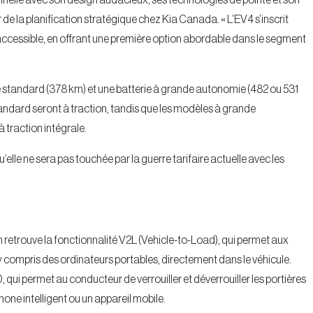
ionnelle avec son design audacieux, ses technologies de pointe et son
 de la planification stratégique chez Kia Canada. « L’EV4 s’inscrit
accessible, en offrant une première option abordable dans le segment
ie standard (378 km) et une batterie à grande autonomie (482 ou 531
andard seront à traction, tandis que les modèles à grande
 traction intégrale.
’elle ne sera pas touchée par la guerre tarifaire actuelle avec les
n retrouve la fonctionnalité V2L (Vehicle-to-Load), qui permet aux
y compris des ordinateurs portables, directement dans le véhicule.
 qui permet au conducteur de verrouiller et déverrouiller les portières
hone intelligent ou un appareil mobile.