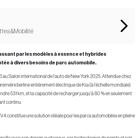
ttes&Mobilité
assant par les modèles à essence et hybrides
ée à divers besoins de parc automobile.
 au Salon international de l’auto de New York 2025. Attendue chez
emière berline entièrement électrique de Kia (à l’échelle mondiale)
dre 531 km, et la capacité de recharger jusqu’à 80 % en seulement
nt continu.
V4 constitue une solution idéale pour les parcs automobiles en pleine