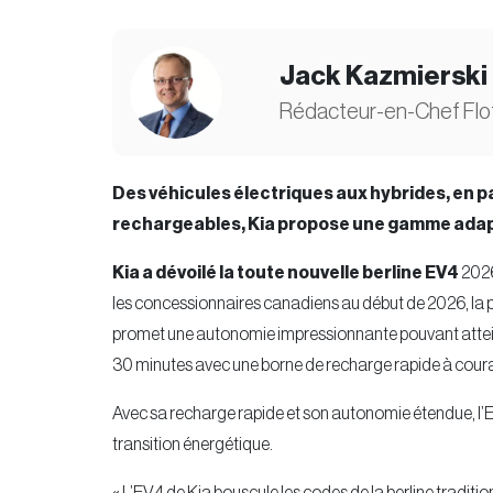
Jack Kazmierski
Rédacteur-en-Chef Flo
Des véhicules électriques aux hybrides, en p
rechargeables, Kia propose une gamme adapt
Kia a dévoilé la toute nouvelle berline EV4
2026
les concessionnaires canadiens au début de 2026, la pr
promet une autonomie impressionnante pouvant attein
30 minutes avec une borne de recharge rapide à coura
Avec sa recharge rapide et son autonomie étendue, l’E
transition énergétique.