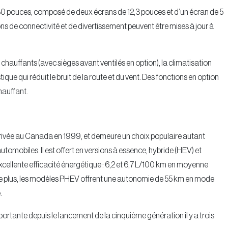
e 30 pouces, composé de deux écrans de 12,3 pouces et d’un écran de 5
ons de connectivité et de divertissement peuvent être mises à jour à
chauffants (avec sièges avant ventilés en option), la climatisation
ue qui réduit le bruit de la route et du vent. Des fonctions en option
hauffant.
rrivée au Canada en 1999, et demeure un choix populaire autant
mobiles. Il est offert en versions à essence, hybride (HEV) et
cellente efficacité énergétique : 6,2 et 6,7 L/100 km en moyenne
De plus, les modèles PHEV offrent une autonomie de 55 km en mode
.
portante depuis le lancement de la cinquième génération il y a trois