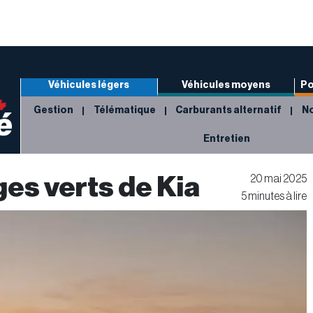
Véhicules légers
Véhicules moyens
Po
Gestion
Télématique
Carburants alternatif
No
Entretien
ges verts de Kia
20 mai 2025
5 minutes à lire