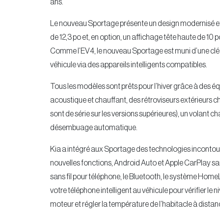
ans.
Le nouveau Sportage présente un design modernisé et 
de 12,3 po et, en option, un affichage tête haute de 10 
Comme l’EV4, le nouveau Sportage est muni d’une clé n
véhicule via des appareils intelligents compatibles.
Tous les modèles sont prêts pour l’hiver grâce à des é
acoustique et chauffant, des rétroviseurs extérieurs c
sont de série sur les versions supérieures), un volant 
désembuage automatique.
Kia a intégré aux Sportage des technologies incontour
nouvelles fonctions, Android Auto et Apple CarPlay san
sans fil pour téléphone, le Bluetooth, le système HomeL
votre téléphone intelligent au véhicule pour vérifier le 
moteur et régler la température de l’habitacle à distan