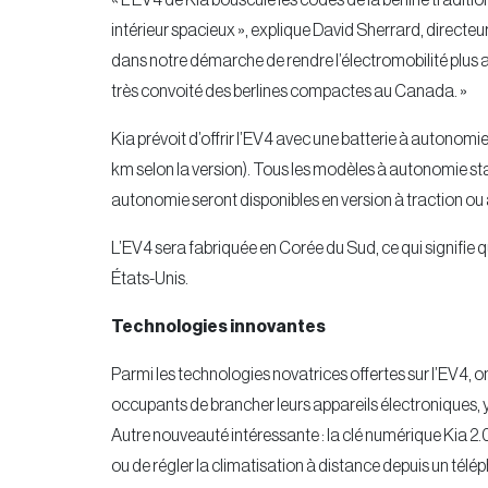
« L’EV4 de Kia bouscule les codes de la berline tradit
intérieur spacieux », explique David Sherrard, directeur
dans notre démarche de rendre l’électromobilité plus 
très convoité des berlines compactes au Canada. »
Kia prévoit d’offrir l’EV4 avec une batterie à autonom
km selon la version). Tous les modèles à autonomie st
autonomie seront disponibles en version à traction ou à
L’EV4 sera fabriquée en Corée du Sud, ce qui signifie qu
États-Unis.
Technologies innovantes
Parmi les technologies novatrices offertes sur l’EV4, o
occupants de brancher leurs appareils électroniques, 
Autre nouveauté intéressante : la clé numérique Kia 2.0,
ou de régler la climatisation à distance depuis un télép