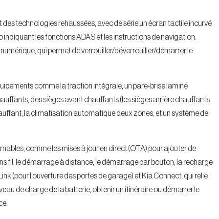
des technologies rehaussées, avec de série un écran tactile incurvé
po indiquant les fonctions ADAS et les instructions de navigation.
umérique, qui permet de verrouiller/déverrouiller/démarrer le
quipements comme la traction intégrale, un pare-brise laminé
hauffants, des sièges avant chauffants (les sièges arrière chauffants
chauffant, la climatisation automatique deux zones, et un système de
nables, comme les mises à jour en direct (OTA) pour ajouter de
s fil, le démarrage à distance, le démarrage par bouton, la recharge
ink (pour l’ouverture des portes de garage) et Kia Connect, qui relie
niveau de charge de la batterie, obtenir un itinéraire ou démarrer le
ce.