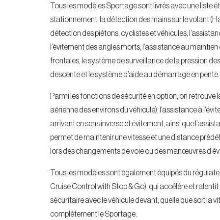
Tous les modèles Sportage sont livrés avec une liste ét
stationnement, la détection des mains sur le volant (
détection des piétons, cyclistes et véhicules, l’assistan
l’évitement des angles morts, l’assistance au maintien e
frontales, le système de surveillance de la pression des
descente et le système d’aide au démarrage en pente.
Parmi les fonctions de sécurité en option, on retrouv
aérienne des environs du véhicule), l’assistance à l’évi
arrivant en sens inverse et évitement, ainsi que l’assis
permet de maintenir une vitesse et une distance prédéfin
lors des changements de voie ou des manœuvres d’év
Tous les modèles sont également équipés du régulateu
Cruise Control with Stop & Go), qui accélère et ralent
sécuritaire avec le véhicule devant, quelle que soit la 
complètement le Sportage.