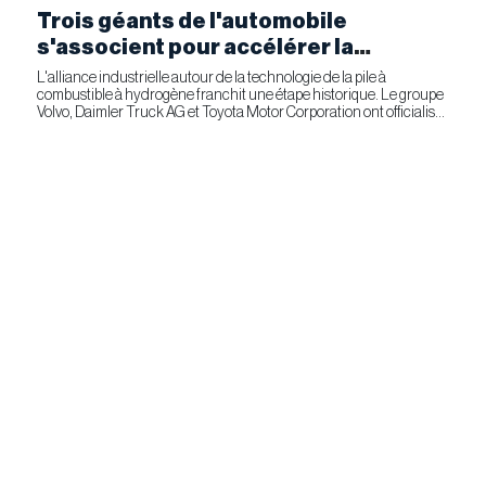
Trois géants de l'automobile
s'associent pour accélérer la
fabrication industrielle de piles à
L'alliance industrielle autour de la technologie de la pile à
combustible à hydrogène franchit une étape historique. Le groupe
combustible pour le transport
Volvo, Daimler Truck AG et Toyota Motor Corporation ont officialisé
commercial
la signature d'un accord ferme prévoyant l'entrée...