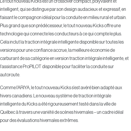
intelligent, qui se distingue par son design audacieux et expressif, en
faisant le compagnon idéal pour la conduite en milieu rural et urbain.
Plus grand que son prédécesseur, le tout nouveau Kicks offre une
technologie qui connecte les conducteurs à ce qui compte le plus.
Cela inclut la traction intégrale intelligente disponible sur toutes les
versions pour une confiance accrue, la meilleure économie de
carburant de sa catégorie en version traction intégrale intelligente, et
l’assistance ProPILOT disponible pour faciliter la conduite sur
autoroute.
Comme l’ARIYA, le tout nouveau Kicks s’est avéré bien adapté aux
hivers canadiens. Le nouveau système de traction intégrale
intelligente du Kicks a été rigoureusement testé dans la ville de
Québec à travers une variété de scènes hivernales – un cadre idéal
pour des évaluations hivernales extrêmes.
Alternativement, le Kicks Play, plus compact, sera disponible en deux