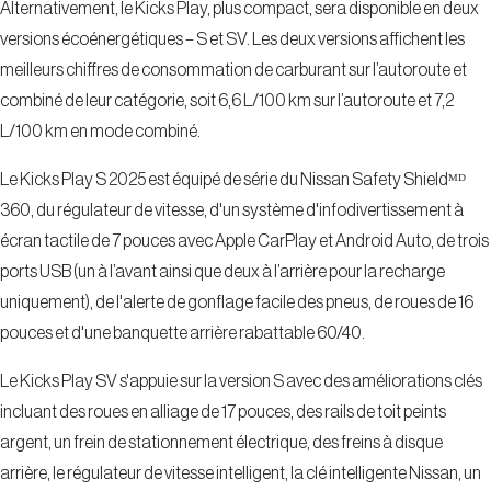
versions écoénergétiques – S et SV. Les deux versions affichent les
meilleurs chiffres de consommation de carburant sur l’autoroute et
combiné de leur catégorie, soit 6,6 L/100 km sur l’autoroute et 7,2
L/100 km en mode combiné.
Le Kicks Play S 2025 est équipé de série du Nissan Safety Shieldᴹᴰ
360, du régulateur de vitesse, d'un système d'infodivertissement à
écran tactile de 7 pouces avec Apple CarPlay et Android Auto, de trois
ports USB (un à l’avant ainsi que deux à l’arrière pour la recharge
uniquement), de l'alerte de gonflage facile des pneus, de roues de 16
pouces et d'une banquette arrière rabattable 60/40.
Le Kicks Play SV s'appuie sur la version S avec des améliorations clés
incluant des roues en alliage de 17 pouces, des rails de toit peints
argent, un frein de stationnement électrique, des freins à disque
arrière, le régulateur de vitesse intelligent, la clé intelligente Nissan, un