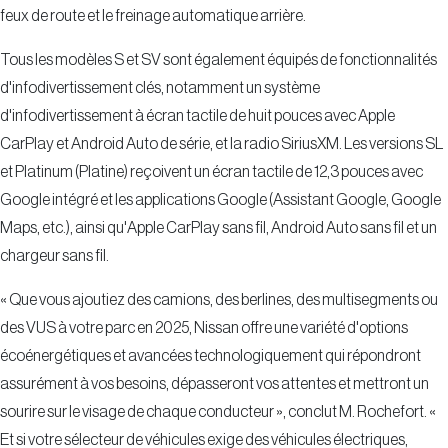
feux de route et le freinage automatique arrière.
Tous les modèles S et SV sont également équipés de fonctionnalités
d'infodivertissement clés, notamment un système
d'infodivertissement à écran tactile de huit pouces avec Apple
CarPlay et Android Auto de série, et la radio SiriusXM. Les versions SL
et Platinum (Platine) reçoivent un écran tactile de 12,3 pouces avec
Google intégré et les applications Google (Assistant Google, Google
Maps, etc.), ainsi qu'Apple CarPlay sans fil, Android Auto sans fil et un
chargeur sans fil.
« Que vous ajoutiez des camions, des berlines, des multisegments ou
des VUS à votre parc en 2025, Nissan offre une variété d'options
écoénergétiques et avancées technologiquement qui répondront
assurément à vos besoins, dépasseront vos attentes et mettront un
sourire sur le visage de chaque conducteur », conclut M. Rochefort. «
Et si votre sélecteur de véhicules exige des véhicules électriques,