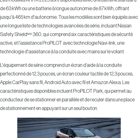
de 63 kWh ou une batterie à longue autonomie de 87 kWh, offrant
jusqu'à 465 km d'autonomie. Tous les modèles sont bien équipés avec
une longue liste de technologies avancées de série, incluant Nissan
Safety Shieldᴹᴰ 360, qui comprend six caractéristiques de sécurité
active, et l’assistance ProPILOT avec technologie Navi-link, une
technologie d'assistance à la conduite avec mains sur le volant.
L'équipement de série comprend un écran d’aide à la conduite
perfectionné de 12,3 pouces, un écran couleur tactile de 12,3 pouces,
Apple CarPlay sans fil, Android Auto avec fil et Amazon Alexa. Les
caractéristiques disponibles incluent ProPILOT Park, qui permet au
conducteur de se stationner en parallèle et de reculer dans une place
de stationnement en appuyant sur un seul bouton.