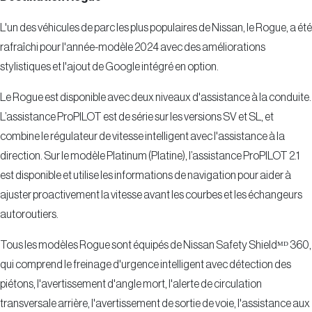
L'un des véhicules de parc les plus populaires de Nissan, le Rogue, a été
rafraîchi pour l'année-modèle 2024 avec des améliorations
stylistiques et l'ajout de Google intégré en option.
Le Rogue est disponible avec deux niveaux d'assistance à la conduite.
L’assistance ProPILOT est de série sur les versions SV et SL, et
combine le régulateur de vitesse intelligent avec l'assistance à la
direction. Sur le modèle Platinum (Platine), l’assistance ProPILOT 2.1
est disponible et utilise les informations de navigation pour aider à
ajuster proactivement la vitesse avant les courbes et les échangeurs
autoroutiers.
Tous les modèles Rogue sont équipés de Nissan Safety Shieldᴹᴰ 360,
qui comprend le freinage d'urgence intelligent avec détection des
piétons, l'avertissement d'angle mort, l'alerte de circulation
transversale arrière, l'avertissement de sortie de voie, l'assistance aux