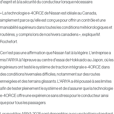
« La technologie e-4ORCE de Nissan est idéale au Canada,
simplement parce qu'elle est conçue pour offrir un contrôle et une
maniabilité supérieurs dans toutes les conditions météorologiques et
routières, y compris lors de nos hivers canadiens », explique M.
Rochefort.
Ce n'est pas une affirmation que Nissan fait à la légère. L'entreprise a
mis l'ARIYA à l'épreuve au centre d'essai de Hokkaido au Japon, où les
ingénieurs ont testé le système de traction intégrale e-4ORCE dans
des conditions hivernales difficiles, notamment sur des routes
enneigées et des terrains glissants. L'ARIYA a été poussé à ses limites
afin de tester pleinement le système et de s'assurer que la technologie
e-4ORCE offre une expérience sans stress pour le conducteur ainsi
que pour tous les passagers.
Les modèles ARIYA 2025 sont disponibles avec une batterie standard