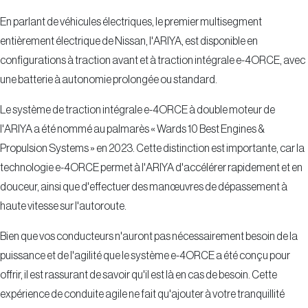
En parlant de véhicules électriques, le premier multisegment
entièrement électrique de Nissan, l'ARIYA, est disponible en
configurations à traction avant et à traction intégrale e-4ORCE, avec
une batterie à autonomie prolongée ou standard.
Le système de traction intégrale e-4ORCE à double moteur de
l'ARIYA a été nommé au palmarès « Wards 10 Best Engines &
Propulsion Systems » en 2023. Cette distinction est importante, car la
technologie e-4ORCE permet à l'ARIYA d'accélérer rapidement et en
douceur, ainsi que d'effectuer des manœuvres de dépassement à
haute vitesse sur l'autoroute.
Bien que vos conducteurs n'auront pas nécessairement besoin de la
puissance et de l'agilité que le système e-4ORCE a été conçu pour
offrir, il est rassurant de savoir qu'il est là en cas de besoin. Cette
expérience de conduite agile ne fait qu'ajouter à votre tranquillité
d'esprit et à la sécurité du conducteur lorsque nécessaire.