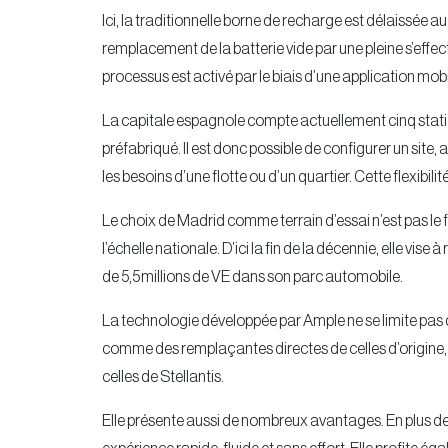
Ici, la traditionnelle borne de recharge est délaissée au
remplacement de la batterie vide par une pleine s’effe
processus est activé par le biais d’une application mobi
La capitale espagnole compte actuellement cinq statio
préfabriqué. Il est donc possible de configurer un sit
les besoins d’une flotte ou d’un quartier. Cette flexibil
Le choix de Madrid comme terrain d’essai n’est pas le fr
l’échelle nationale. D’ici la fin de la décennie, elle vis
de 5,5 millions de VE dans son parc automobile.
La technologie développée par Ample ne se limite pas 
comme des remplaçantes directes de celles d’origine, 
celles de Stellantis.
Elle présente aussi de nombreux avantages. En plus de ré