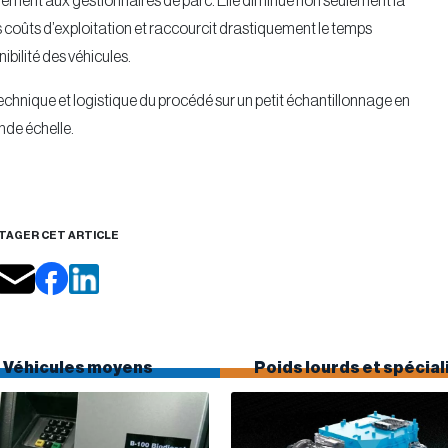
également aux gestionnaires de parc. Elle diminue non seulement la
coûts d’exploitation et raccourcit drastiquement le temps
bilité des véhicules.
ité technique et logistique du procédé sur un petit échantillonnage en
nde échelle.
TAGER CET ARTICLE
Véhicules moyens
Poids lourds et spécial