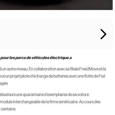
e pour les parcs de véhicules électrique.s
à un autre niveau. En collaboration avec sa filiale Free2Move et la
cé un projet pilote d’échange de batteries avec une flotte de Fiat
tagée.
tilisateurs une quarantaine d’exemplaires de sa voiture
module interchangeable de la firme américaine. Au cours des
a centaine.