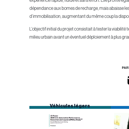
expérience rapide, fluide et sans effort. Elle profite 
dépendance aux bornes de recharge, mais abaisse les 
d’immobilisation, augmentant du même coup la disponi
L’objectif initial du projet consistait à tester la viabil
milieu urbain avant un éventuel déploiement à plus gra
PAR
Véhicules légers