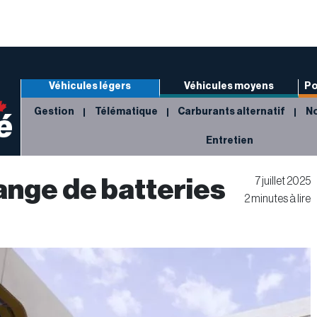
Véhicules légers
Véhicules moyens
Po
Gestion
Télématique
Carburants alternatif
No
Entretien
ange de batteries
7 juillet 2025
2 minutes à lire