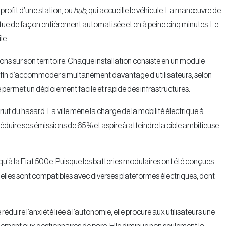
 profit d’une station, ou
hub
, qui accueille le véhicule. La manœuvre de
ctue de façon entièrement automatisée et en à peine cinq minutes. Le
le.
ns sur son territoire. Chaque installation consiste en un module
e, afin d’accommoder simultanément davantage d’utilisateurs, selon
ité permet un déploiement facile et rapide des infrastructures.
uit du hasard. La ville mène la charge de la mobilité électrique à
e à réduire ses émissions de 65 % et aspire à atteindre la cible ambitieuse
qu’à la Fiat 500e. Puisque les batteries modulaires ont été conçues
elles sont compatibles avec diverses plateformes électriques, dont
duire l’anxiété liée à l’autonomie, elle procure aux utilisateurs une