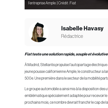
l’entreprise Ample. | Crédit : Fiat
Isabelle Havasy
Rédactrice
Fiat teste une solution rapide, souple et évolutiv
À Madrid, Stellantis propulse l’autopartage électrique 
jeune pousse californienne Ample, le constructeur a lan
500e. Une première dans le secteur de la mobilité par
Le groupe automobile a ainsi mis à la disposition des u
emblématique spécialement adaptée pour recevoir le 
prochains mois, ce nombre devrait franchir le cap de l