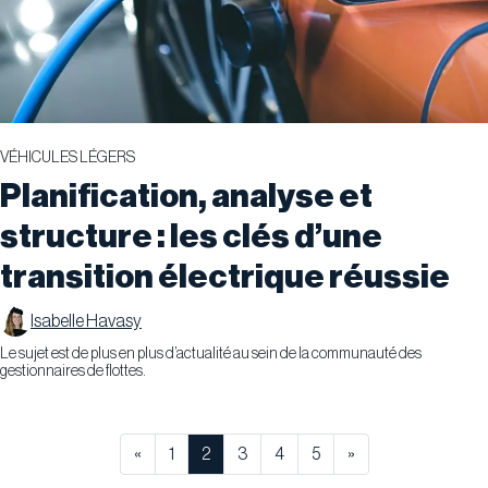
VÉHICULES LÉGERS
Planification, analyse et
structure : les clés d’une
transition électrique réussie
Isabelle Havasy
​Le sujet est de plus en plus d’actualité au sein de la communauté des
gestionnaires de flottes.
«
1
2
3
4
5
»